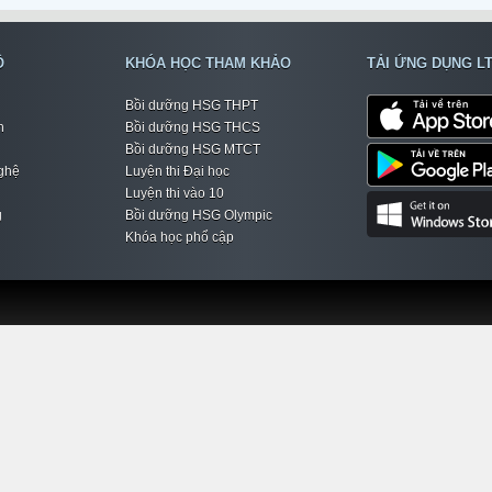
Ộ
KHÓA HỌC THAM KHẢO
TẢI ỨNG DỤNG L
Bồi dưỡng HSG THPT
h
Bồi dưỡng HSG THCS
Bồi dưỡng HSG MTCT
ghệ
Luyện thi Đại học
Luyện thi vào 10
g
Bồi dưỡng HSG Olympic
Khóa học phổ cập