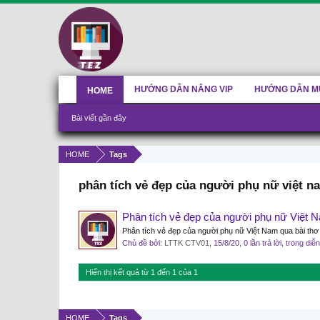
HƯỚNG DẪN NÂNG VIP
HƯỚNG DẪN M
HOME
Bài viết gần đây
HOME
Tags
phân tích vẻ đẹp của người phụ nữ việt n
Phân tích vẻ đẹp của người phụ nữ Việt 
Phân tích vẻ đẹp của người phụ nữ Việt Nam qua bài thơ
Chủ đề bởi:
LTTK CTV01
,
15/8/20
, 0 lần trả lời, trong di
Hiển thị kết quả từ 1 đến 1 của 1
HOME
Tags