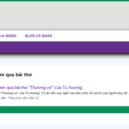
UA WORD
BLOG CÁ NHÂN
am qua bài thơ
Nam qua bài thơ “Thương vợ” của Tú Xương.
 “Thương vợ” của Tú Xương. Từ đó nêu suy nghĩ của anh (chị) về vai trò của người phụ nữ..
ễn đàn:
Tổng hợp văn mẫu 10