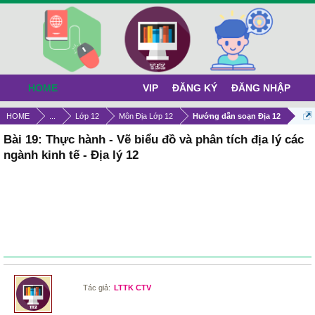
HOME
VIP
ĐĂNG KÝ
ĐĂNG NHẬP
HOME
...
Lớp 12
Môn Địa Lớp 12
Hướng dẫn soạn Địa 12
Bài 19: Thực hành - Vẽ biểu đồ và phân tích địa lý các
ngành kinh tế - Địa lý 12
Tác giả:
LTTK CTV