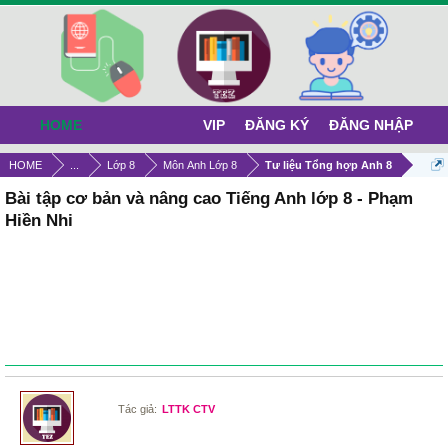
HOME
VIP
ĐĂNG KÝ
ĐĂNG NHẬP
HOME
...
Lớp 8
Môn Anh Lớp 8
Tư liệu Tổng hợp Anh 8
Bài tập cơ bản và nâng cao Tiếng Anh lớp 8 - Phạm
Hiền Nhi
Tác giả:
LTTK CTV