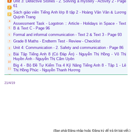
Unit 3: Detective Stories - 2. Solving a mystery - Activity 2 - Page
61
Sách giáo viên Tiếng Anh lớp 8 tập 2 - Hoàng Văn Vân & Lương
Quỳnh Trang
Assessment Task - Logotron :: Article - Holidays in Space - Text
B & Text C - Page 96
Formal and informal communication - Text 2 & Text 3 - Page 93
Grade 8 Maths - Endterm Test - Review - Checklist
Unit 4: Communication - 2. Safety and communication - Page 86
Bài Tập Tiếng Anh 8 (Có Đáp Án) - Nguyễn Thị Hồng - Võ Thị
Huyền Ánh - Nguyễn Thị Cẩm Uyên
Big 4 - Bộ Đề Tự Kiểm Tra 4 Kỹ Năng Tiếng Anh 8 - Tập 1 - Lê
Thị Hồng Phúc - Nguyễn Thanh Hương
21/4/19
(Bạn phải Đăng nhập hoặc Đăng ký để trả lời bài viết.)