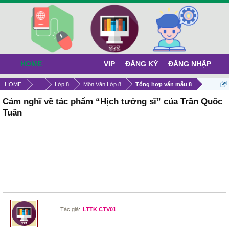
HOME
VIP
ĐĂNG KÝ
ĐĂNG NHẬP
HOME
...
Lớp 8
Môn Văn Lớp 8
Tổng hợp văn mẫu 8
Cảm nghĩ về tác phẩm “Hịch tướng sĩ” của Trần Quốc
Tuấn
Tác giả:
LTTK CTV01