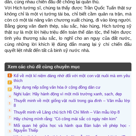
dân, cùng nhau chiến đấu để chống lại quân thù.
Với Hịch tướng sĩ, chúng ta thấy được Trần Quốc Tuấn thật sự
không chỉ là một vị tướng tài ba, chỉ biết cầm quân ra trận, mà
còn có một tài năng văn chương xuất chúng, đi vào lòng người.
Bằng giọng văn đanh thép, sâu sắc, hào hùng, Hịch tướng sỹ
thật sự là một lời hiệu triệu đến toàn thể dân tộc, thể hiện được
tình yêu thương sâu sắc, lo nghĩ cho an nguy của đất nước,
cùng những lời khích lệ đúng đắn mang lại ý chí chiến đấu
quyết liệt nhất đến tất cả binh sỹ nước nhà.
Xem các chủ đề cùng chuyên mục
Kể về một kỉ niệm đáng nhớ đối với một con vật nuôi mà em yêu
thích
Xây dựng nếp sống văn hóa ở cộng đồng dân cư
Nghị luận: Hãy hành động vì một môi trường xanh, sạch, đẹp
Thuyết minh về một giống vật nuôi trong gia đình – Văn mẫu lớp
8
Thuyết minh về Lăng chủ tịch Hồ Chí Minh – Văn mẫu lớp 8
Hãy chứng mình rằng: “Có công mài sắc có ngày nên kim”
Mối quan hệ giữa học và hành qua Bàn luận về phép học -
Nguyễn Thiếp