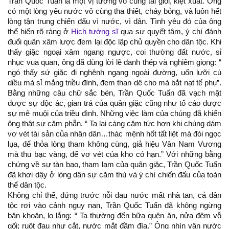
Trần Quốc Tuấn là một vị tướng vô cùng tài giỏi, kiệt xuất. Ông
có một lòng yêu nước vô cùng tha thiết, cháy bỏng, và luôn hết
lòng tận trung chiến đấu vì nước, vì dân. Tình yêu đó của ông
thể hiển rõ ràng ở
Hịch tướng sĩ
qua sự quyết tâm, ý chí đánh
đuổi quân xâm lược đem lại độc lập chủ quyền cho dân tộc. Khi
thấy giặc ngoại xâm ngang ngược, coi thường đất nước, sỉ
nhục vua quan, ông đã dùng lời lẽ đanh thép và nghiêm giọng: “
ngó thấy sứ giặc đi nghênh ngang ngoài đường, uốn lưỡi cú
diều mà sỉ mắng triều đình, đem than dê cho mà bắt nạt tể phụ”.
Bằng những câu chữ sắc bén, Trần Quốc Tuấn đã vạch mặt
được sự độc ác, gian trá của quân giặc cũng như tố cáo được
sự mê muội của triều đình. Những việc làm của chúng đã khiến
ông thật sự căm phẫn. “ Ta lại càng căm tức hơn khi chúng dám
vơ vét tài sản của nhân dân…thác mệnh hốt tất liệt mà đòi ngọc
lụa, để thỏa lòng tham không cùng, giả hiệu Vân Nam Vương
mà thu bạc vàng, để vơ vét của kho có hạn.” Với những bằng
chứng về sự tàn bạo, tham lam của quân giặc, Trần Quốc Tuấn
đã khơi dậy ở lòng dân sự căm thù và ý chí chiến đấu của toàn
thể dân tộc.
Không chỉ thế, đứng trước nỗi đau nước mất nhà tan, cả dân
tộc rơi vào cảnh nguy nan, Trần Quốc Tuấn đã không ngừng
băn khoăn, lo lắng: “ Ta thường đến bữa quên ăn, nửa đêm vỗ
gối; ruột đau như cắt, nước mắt đầm đìa.” Ông nhìn vận nước