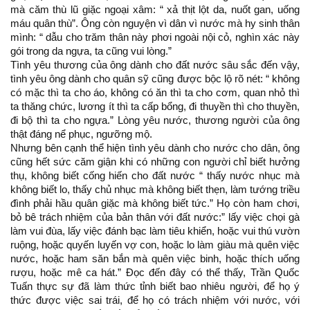
mà căm thù lũ giặc ngoại xâm: “ xả thịt lột da, nuốt gan, uống
máu quân thù”. Ông còn nguyện vì dân vì nước mà hy sinh thân
mình: “ dẫu cho trăm thân này phơi ngoài nội cỏ, nghìn xác này
gói trong da ngựa, ta cũng vui lòng.”
Tình yêu thương của ông dành cho đất nước sâu sắc đến vậy,
tình yêu ông dành cho quân sỹ cũng được bộc lộ rõ nét: “ không
có mặc thì ta cho áo, không có ăn thì ta cho cơm, quan nhỏ thì
ta thăng chức, lương ít thì ta cấp bổng, đi thuyền thì cho thuyền,
đi bộ thì ta cho ngựa.” Lòng yêu nước, thương người của ông
thật đáng nể phục, ngưỡng mộ.
Nhưng bên cạnh thể hiện tình yêu dành cho nước cho dân, ông
cũng hết sức căm giận khi có những con người chỉ biết hưởng
thụ, không biết cống hiến cho đất nước “ thấy nước nhục mà
không biết lo, thấy chủ nhục mà không biết thẹn, làm tướng triều
đình phải hầu quân giặc mà không biết tức.” Họ còn ham chơi,
bỏ bê trách nhiệm của bản thân với đất nước:” lấy việc chọi gà
làm vui đùa, lấy việc đánh bạc làm tiêu khiển, hoặc vui thú vườn
ruộng, hoặc quyến luyến vợ con, hoặc lo làm giàu mà quên việc
nước, hoặc ham săn bắn mà quên việc binh, hoặc thích uống
rượu, hoặc mê ca hát.” Đọc đến đây có thể thấy, Trần Quốc
Tuấn thực sự đã làm thức tỉnh biết bao nhiêu người, để họ ý
thức được việc sai trái, để họ có trách nhiệm với nước, với