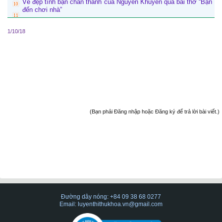
Vẻ đẹp tình bạn chân thành của Nguyễn Khuyến qua bài thơ “Bạn
đến chơi nhà”
1/10/18
(Bạn phải Đăng nhập hoặc Đăng ký để trả lời bài viết.)
Đường dây nóng: +84 09 38 68 0277
Email: luyenthithukhoa.vn@gmail.com