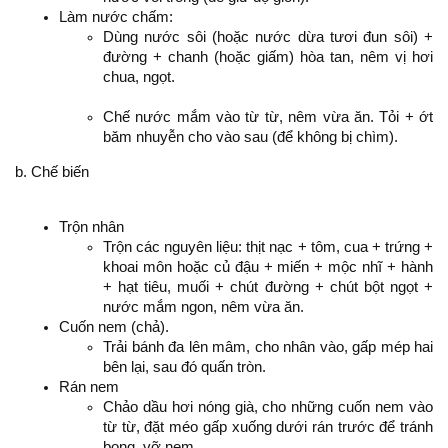
Làm nước chấm:
Dùng nước sôi (hoặc nước dừa tươi đun sôi) +
đường + chanh (hoặc giấm) hòa tan, nêm vị hơi
chua, ngọt.
Chế nước mắm vào từ từ, nêm vừa ăn. Tỏi + ớt
băm nhuyễn cho vào sau (để không bị chìm).
b. Chế biến
Trộn nhân
Trộn các nguyên liệu: thịt nạc + tôm, cua + trứng +
khoai môn hoặc củ đậu + miến + mộc nhĩ + hành
+ hạt tiêu, muối + chút đường + chút bột ngọt +
nước mắm ngon, nêm vừa ăn.
Cuốn nem (chả).
Trải bánh đa lên mâm, cho nhân vào, gấp mép hai
bên lại, sau đó quấn tròn.
Rán nem
Chảo dầu hơi nóng già, cho những cuốn nem vào
từ từ, đặt méo gấp xuống dưới rán trước để tránh
bong, vỡ nem.