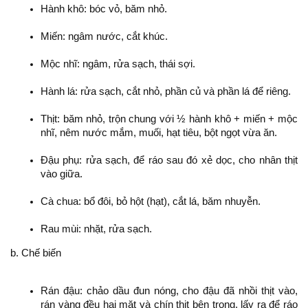
Hành khô: bóc vỏ, băm nhỏ.
Miến: ngâm nước, cắt khúc.
Mộc nhĩ: ngâm, rửa sạch, thái sợi.
Hành lá: rửa sạch, cắt nhỏ, phần củ và phần lá để riêng.
Thịt: băm nhỏ, trộn chung với ½ hành khô + miến + mộc
nhĩ, nêm nước mắm, muối, hạt tiêu, bột ngọt vừa ăn.
Đậu phụ: rửa sạch, để ráo sau đó xẻ dọc, cho nhân thịt
vào giữa.
Cà chua: bổ đôi, bỏ hột (hạt), cắt lá, băm nhuyễn.
Rau mùi: nhặt, rửa sạch.
b. Chế biến
Rán đậu: chảo dầu đun nóng, cho đậu đã nhồi thịt vào,
rán vàng đều hai mặt và chín thịt bên trong, lấy ra để ráo