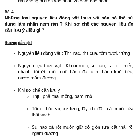
rán không bị dính vào nhau và đảm bảo ngon.
Bài 4
:
Những loại nguyên liệu động vật thưc vật nào có thể sử
dụng làm nhân nem rán ? Khi sơ chế các nguyên liệu đó
cần lưu ý điều gì ?
Hướng dẫn giải
Nguyên liệu động vật : Thịt nạc, thịt cua, tôm tươi, trứng
Nguyên liệu thực vật : Khoai môn, su hào, cà rốt, miến,
chanh, tỏi ớt, mộc nhĩ, bánh đa nem, hành khô, tiêu,
nước mắm đường...
Khi sơ chế cần lưu ý :
Thịt : phải thái mỏng, băm nhỏ
Tôm : bóc vỏ, xe lưng, lấy chỉ đất, xát muối rửa
thật sạch
Su hào cà rốt muôn giữ độ giòn rửa cắt thái rồi
ngâm đường