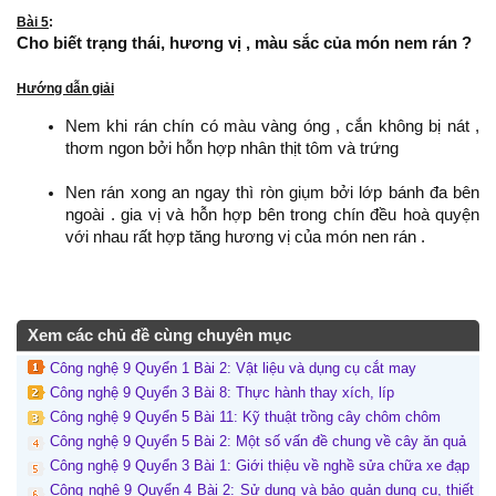
Bài 5
:
Cho biết trạng thái, hương vị , màu sắc của món nem rán ?
Hướng dẫn giải
Nem khi rán chín có màu vàng óng , cắn không bị nát ,
thơm ngon bởi hỗn hợp nhân thịt tôm và trứng
Nen rán xong an ngay thì ròn giụm bởi lớp bánh đa bên
ngoài . gia vị và hỗn hợp bên trong chín đều hoà quyện
với nhau rất hợp tăng hương vị của món nen rán .
Xem các chủ đề cùng chuyên mục
Công nghệ 9 Quyển 1 Bài 2: Vật liệu và dụng cụ cắt may
Công nghệ 9 Quyển 3 Bài 8: Thực hành thay xích, líp
Công nghệ 9 Quyển 5 Bài 11: Kỹ thuật trồng cây chôm chôm
Công nghệ 9 Quyển 5 Bài 2: Một số vấn đề chung về cây ăn quả
Công nghệ 9 Quyển 3 Bài 1: Giới thiệu về nghề sửa chữa xe đạp
Công nghệ 9 Quyển 4 Bài 2: Sử dụng và bảo quản dụng cụ, thiết