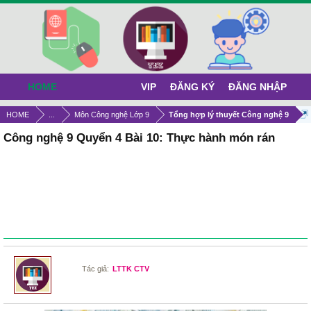
HOME
VIP
ĐĂNG KÝ
ĐĂNG NHẬP
HOME
...
Môn Công nghệ Lớp 9
Tổng hợp lý thuyết Công nghệ 9
Công nghệ 9 Quyển 4 Bài 10: Thực hành món rán
Tác giả:
LTTK CTV