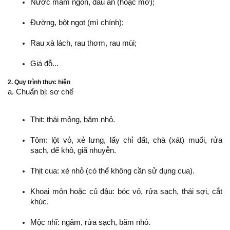
Nước mắm ngon, dầu ăn (hoặc mỡ);
Đường, bột ngọt (mì chính);
Rau xà lách, rau thơm, rau mùi;
Giá đỗ...
2. Quy trình thực hiện
a. Chuẩn bị: sơ chế
Thịt: thái mỏng, băm nhỏ.
Tôm: lột vỏ, xẻ lưng, lấy chỉ đất, chà (xát) muối, rửa
sạch, để khô, giã nhuyễn.
Thịt cua: xé nhỏ (có thể không cần sử dụng cua).
Khoai môn hoặc củ đậu: bóc vỏ, rửa sạch, thái sợi, cắt
khúc.
Mộc nhĩ: ngâm, rửa sạch, băm nhỏ.