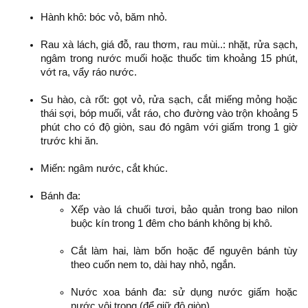
Hành khô: bóc vỏ, băm nhỏ.
Rau xà lách, giá đỗ, rau thơm, rau mùi..: nhặt, rửa sạch,
ngâm trong nước muối hoặc thuốc tim khoảng 15 phút,
vớt ra, vẩy ráo nước.
Su hào, cà rốt: gọt vỏ, rửa sạch, cắt miếng mỏng hoặc
thái sợi, bóp muối, vắt ráo, cho đường vào trộn khoảng 5
phút cho có độ giòn, sau đó ngâm với giấm trong 1 giờ
trước khi ăn.
Miến: ngâm nước, cắt khúc.
Bánh đa:
Xếp vào lá chuối tươi, bảo quản trong bao nilon
buộc kín trong 1 đêm cho bánh không bị khô.
Cắt làm hai, làm bốn hoặc để nguyên bánh tùy
theo cuốn nem to, dài hay nhỏ, ngắn.
Nước xoa bánh đa: sử dụng nước giấm hoặc
nước vôi trong (để giữ độ giòn).