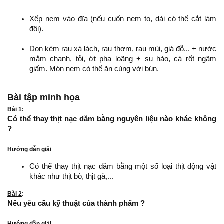
Xếp nem vào đĩa (nếu cuốn nem to, dài có thể cắt làm
đôi).
Dọn kèm rau xà lách, rau thơm, rau mùi, giá đỗ... + nước
mắm chanh, tỏi, ớt pha loãng + su hào, cà rốt ngâm
giấm. Món nem có thể ăn cùng với bún.
Bài tập minh họa
Bài 1
:
Có thể thay thịt nạc dăm bằng nguyên liệu nào khác không
?
Hướng dẫn giải
Có thể thay thịt nạc dăm bằng một số loại thịt động vật
khác như thịt bò, thịt gà,...
Bài 2
:
Nêu yêu cầu kỹ thuật của thành phẩm ?