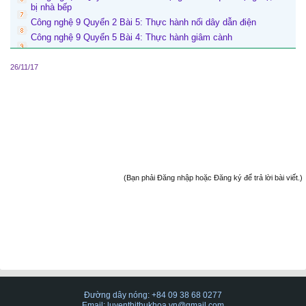
bị nhà bếp
Công nghệ 9 Quyển 2 Bài 5: Thực hành nối dây dẫn điện
Công nghệ 9 Quyển 5 Bài 4: Thực hành giâm cành
26/11/17
(Bạn phải Đăng nhập hoặc Đăng ký để trả lời bài viết.)
Đường dây nóng: +84 09 38 68 0277
Email: luyenthithukhoa.vn@gmail.com