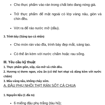
Cho thực phẩm vào rán trong chất béo đang nóng già.
Trở thực phẩm để mặt ngoài có lớp vàng nâu, giòn và
chín đều.
Vớt ra để ráo nước mỡ (dầu).
3. Trình bày (Sáng tạo cá nhân)
Cho món rán vào đĩa, trình bày đẹp mắt, sáng tạo.
Có thể ăn kèm với nước chấm hoặc rau sống.
III. Yêu cầu kỹ thuật
1. Thực phẩm giòn, xốp, ráo mỡ và chín đều.
2. Hương vị thơm ngon, vừa ăn (có thể hơi nhạt và dùng kèm với nước
chấm)
3. Màu vàng nâu, không cháy xém.
A. ĐẬU PHỤ NHỒI THỊT RÁN SỐT CÀ CHUA
1. Nguyên liệu (1 đĩa to)
6 miếng đậu phụ trắng (tàu hũ);