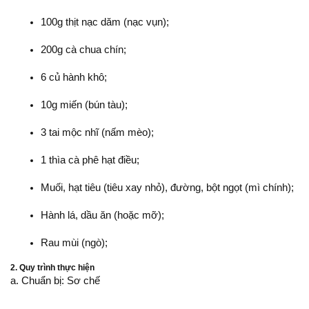
100g thịt nạc dăm (nạc vụn);
200g cà chua chín;
6 củ hành khô;
10g miến (bún tàu);
3 tai mộc nhĩ (nấm mèo);
1 thìa cà phê hạt điều;
Muối, hạt tiêu (tiêu xay nhỏ), đường, bột ngọt (mì chính);
Hành lá, dầu ăn (hoặc mỡ);
Rau mùi (ngò);
2. Quy trình thực hiện
a. Chuẩn bị: Sơ chế