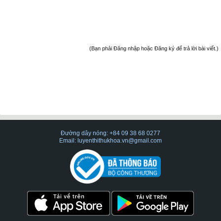
(Bạn phải Đăng nhập hoặc Đăng ký để trả lời bài viết.)
Đường dây nóng: +84 09 38 68 0277
Email: luyenthithukhoa.vn@gmail.com