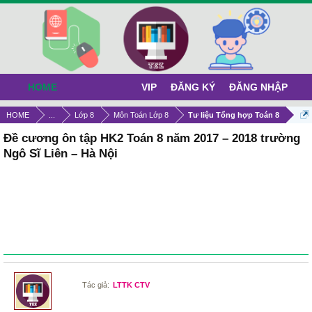
HOME
VIP
ĐĂNG KÝ
ĐĂNG NHẬP
HOME
...
Lớp 8
Môn Toán Lớp 8
Tư liệu Tổng hợp Toán 8
Đề cương ôn tập HK2 Toán 8 năm 2017 – 2018 trường
Ngô Sĩ Liên – Hà Nội
Tác giả:
LTTK CTV