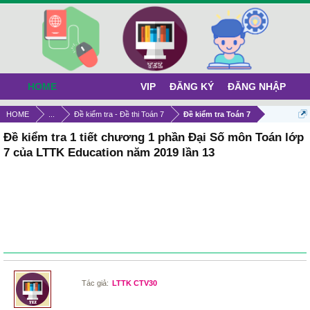
HOME
VIP
ĐĂNG KÝ
ĐĂNG NHẬP
HOME
...
Đề kiểm tra - Đề thi Toán 7
Đề kiểm tra Toán 7
Đề kiểm tra 1 tiết chương 1 phần Đại Số môn Toán lớp
7 của LTTK Education năm 2019 lần 13
Tác giả:
LTTK CTV30