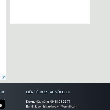
TTK
LIÊN HỆ HỢP TÁC VỚI LTTK
Đường dây nóng: 09 38 68 02 77
Email: luyenthithukhoa.vn@gmail.com