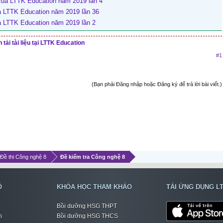
của LTTK Education năm 2019 lần 4
ủa LTTK Education năm 2019 lần 36
ủa LTTK Education năm 2019 lần 2
tải tài liệu tại LTTK Education
#1
(Bạn phải Đăng nhập hoặc Đăng ký để trả lời bài viết.)
 Đề thi Công nghệ 8
Đề kiểm tra Công nghệ 8
Ộ
KHÓA HỌC THAM KHẢO
TẢI ỨNG DỤNG L
Bồi dưỡng HSG THPT
h
Bồi dưỡng HSG THCS