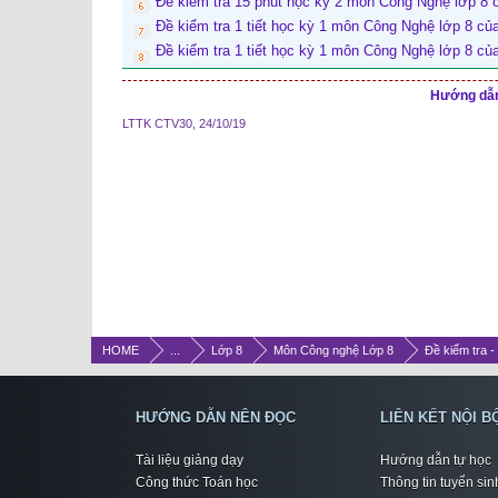
Đề kiểm tra 15 phút học kỳ 2 môn Công Nghệ lớp 8 
Đề kiểm tra 1 tiết học kỳ 1 môn Công Nghệ lớp 8 c
Đề kiểm tra 1 tiết học kỳ 1 môn Công Nghệ lớp 8 c
Hướng dẫn 
LTTK CTV30
,
24/10/19
HOME
...
Lớp 8
Môn Công nghệ Lớp 8
Đề kiểm tra -
HƯỚNG DẪN NÊN ĐỌC
LIÊN KẾT NỘI B
Tài liệu giảng dạy
Hướng dẫn tự học
Công thức Toán học
Thông tin tuyển sin