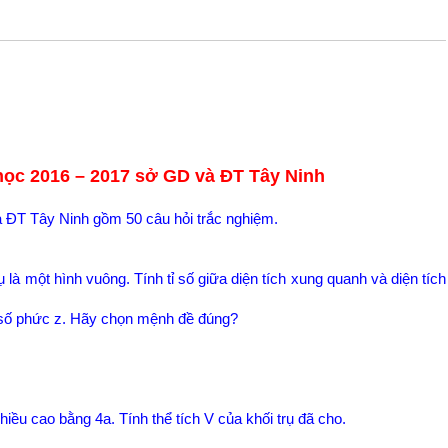
ọc 2016 – 2017 sở GD và ĐT Tây Ninh
 ĐT Tây Ninh gồm 50 câu hỏi trắc nghiệm.
ụ là một hình vuông. Tính tỉ số giữa diện tích xung quanh và diện tích
n số phức z. Hãy chọn mệnh đề đúng?
iều cao bằng 4a. Tính thể tích V của khối trụ đã cho.