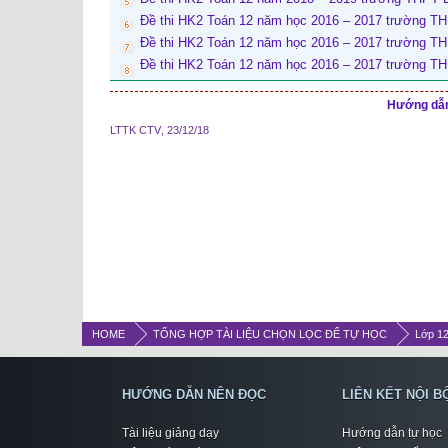
Đề thi HK2 Toán 12 năm học 2016 – 2017 trường T
Đề thi HK2 Toán 12 năm học 2016 – 2017 trường T
Đề thi HK2 Toán 12 năm học 2016 – 2017 trường T
Hướng dẫn 
LTTK CTV
,
23/12/18
HOME
TỔNG HỢP TÀI LIỆU CHỌN LỌC ĐỂ TỰ HỌC
Lớp 1
HƯỚNG DẪN NÊN ĐỌC
LIÊN KẾT NỘI B
Tài liệu giảng dạy
Hướng dẫn tự học