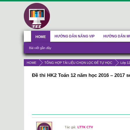
HƯỚNG DẪN NÂNG VIP
HƯỚNG DẪN M
HOME
Bài viết gần đây
HOME
TỔNG HỢP TÀI LIỆU CHỌN LỌC ĐỂ TỰ HỌC
Lớp 1
Đề thi HK2 Toán 12 năm học 2016 – 2017 
Tác giả:
LTTK CTV