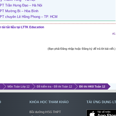
HPT Trần Hưng Đạo – Hà Nội
HPT Mường Bi – Hòa Bình
HPT chuyên Lê Hồng Phong – TP. HCM
tải tài liệu tại LTTK Education
#1
(Bạn phải Đăng nhập hoặc Đăng ký để trả lời bài viết.)
2
Môn Toán Lớp 12
Đề kiểm tra - Đề thi Toán 12
Đề thi HKII Toán 12
Ộ
KHÓA HỌC THAM KHẢO
TẢI ỨNG DỤNG L
Bồi dưỡng HSG THPT