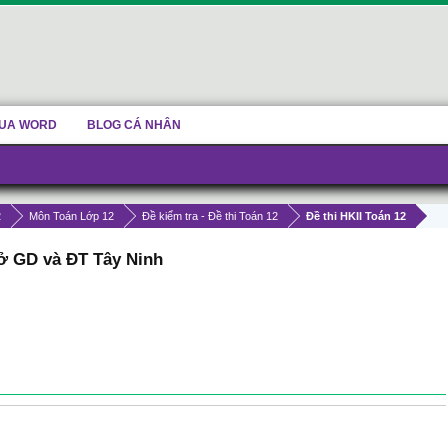
UA WORD
BLOG CÁ NHÂN
2
Môn Toán Lớp 12
Đề kiểm tra - Đề thi Toán 12
Đề thi HKII Toán 12
sở GD và ĐT Tây Ninh