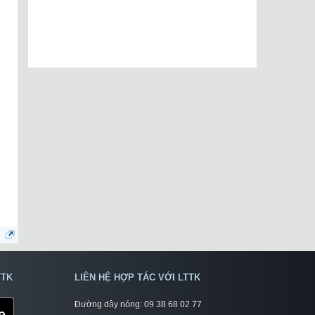
TTK
LIÊN HỆ HỢP TÁC VỚI LTTK
Đường dây nóng: 09 38 68 02 77