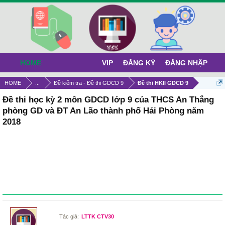
HOME
VIP
ĐĂNG KÝ
ĐĂNG NHẬP
HOME
...
Đề kiểm tra - Đề thi GDCD 9
Đề thi HKII GDCD 9
Đề thi học kỳ 2 môn GDCD lớp 9 của THCS An Thắng
phòng GD và ĐT An Lão thành phố Hải Phòng năm
2018
Tác giả:
LTTK CTV30