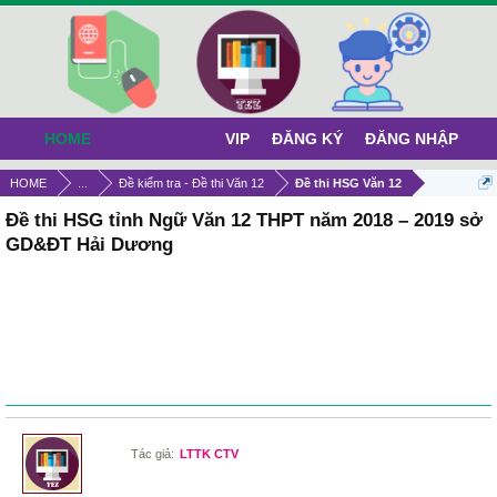
HOME
VIP
ĐĂNG KÝ
ĐĂNG NHẬP
HOME
...
Đề kiểm tra - Đề thi Văn 12
Đề thi HSG Văn 12
Đề thi HSG tỉnh Ngữ Văn 12 THPT năm 2018 – 2019 sở
GD&ĐT Hải Dương
Tác giả:
LTTK CTV