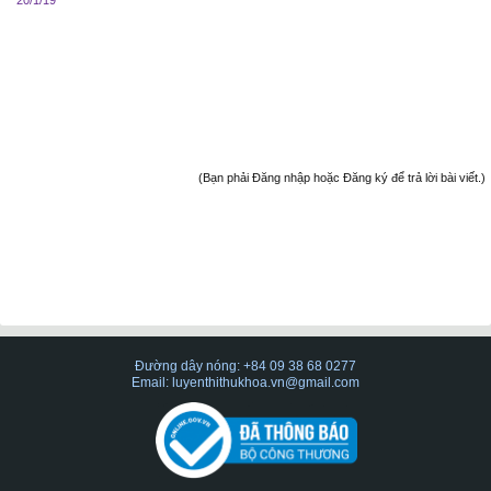
(Bạn phải Đăng nhập hoặc Đăng ký để trả lời bài viết.)
Đường dây nóng: +84 09 38 68 0277
Email: luyenthithukhoa.vn@gmail.com