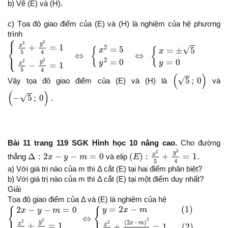
b) Vẽ (E) và (H).
c) Tọa độ giao điểm của (E) và (H) là nghiệm của hệ phương
trình
⎧
{
x
2
5
+
y
2
4
=
1
x
2
5
−
y
2
4
=
1
⇔
{
x
2
=
5
y
2
=
0
⇔
{
x
=
±
5
y
=
0
2
2
y
x
+
=
1
⎨
2
=
5
√
=
±
5
{
{
x
x
⎩
4
5
⇔
⇔
2
2
=
0
=
0
2
y
y
y
x
−
=
1
4
5
(
5
;
0
)
(
)
√
5
;
0
Vậy tọa đô giao điểm của (E) và (H) là
và
(
−
5
;
0
)
(
)
√
−
5
;
0
.
Bài 11 trang 119 SGK Hình học 10 nâng cao.
Cho đường
(
E
)
:
x
2
5
+
y
2
4
=
1.
2
Δ
:
2
x
−
y
−
m
=
0
2
y
x
Δ
:
2
−
−
=
0
(
)
:
+
=
1.
thẳng
x
y
m
và elip
E
4
5
a) Với giá trị nào của m thì Δ cắt (E) tại hai điểm phân biệt?
b) Với giá trị nào của m thì Δ cắt (E) tại một điểm duy nhất?
Giải
Tọa độ giao điểm của Δ và (E) là nghiệm của hệ
{
2
x
−
y
−
m
=
0
x
2
5
+
y
2
4
=
1
⇔
{
y
=
2
x
−
m
(
1
)
x
2
5
+
(
2
x
−
m
)
2
4
=
1
(
2
)
=
2
−
(
1
)
2
−
−
=
0
y
x
m
{
{
x
y
m
⇔
2
2
2
(
2
−
)
y
2
x
m
x
+
=
1
x
+
=
1
(
2
)