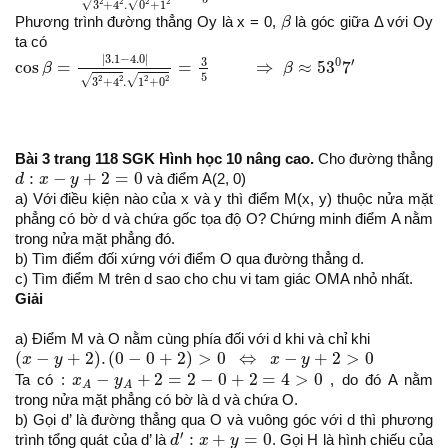
2
2
2
2
√
√
3
+
4
.
0
+
1
β
Phương trình đường thẳng Oy là x = 0,
β
là góc giữa Δ với Oy
ta có
cos
β
=
|
3.1
−
4.0
|
3
2
+
4
2
.
1
2
+
0
2
=
3
5
⇒
β
≈
53
0
7
′
|
3.1
−
4.0
|
3
′
0
cos
=
=
⇒
≈
53
7
β
β
5
2
2
2
2
√
√
3
+
4
.
1
+
0
Bài 3 trang 118 SGK Hình học 10 nâng cao.
Cho đường thẳng
d
:
x
−
y
+
2
=
0
:
−
+
2
=
0
d
x
y
và điểm A(2, 0)
a) Với điều kiện nào của x và y thì điểm M(x, y) thuộc nửa mặt
phẳng có bờ d và chứa gốc tọa độ O? Chứng minh điểm A nằm
trong nửa mặt phẳng đó.
b) Tìm điểm đối xứng với điểm O qua đường thẳng d.
c) Tìm điểm M trên d sao cho chu vi tam giác OMA nhỏ nhất.
Giải
a) Điểm M và O nằm cùng phía đối với d khi và chỉ khi
(
x
−
y
+
2
)
.
(
0
−
0
+
2
)
>
0
⇔
x
−
y
+
2
>
0
(
−
+
2
)
.
(
0
−
0
+
2
)
>
0
⇔
−
+
2
>
0
x
y
x
y
x
A
−
y
A
+
2
=
2
−
0
+
2
=
4
>
0
−
+
2
=
2
−
0
+
2
=
4
>
0
Ta có :
x
y
, do đó A nằm
A
A
trong nửa mặt phẳng có bờ là d và chứa O.
b) Gọi d’ là đường thẳng qua O và vuông góc với d thì phương
d
′
:
x
+
y
=
0
′
:
+
=
0
trình tổng quát của d’ là
d
x
y
. Gọi H là hình chiếu của