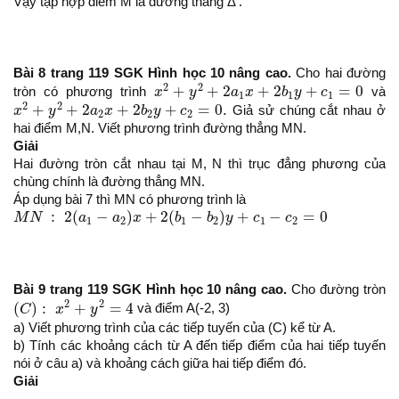
Vậy tập hợp điểm M là đường thẳng Δ .
Bài 8 trang 119 SGK Hình học 10 nâng cao.
Cho hai đường
x
2
+
y
2
+
2
a
1
x
+
2
b
1
y
+
c
1
=
0
2
2
+
+
2
+
2
+
=
0
tròn có phương trình
x
y
a
x
b
y
c
và
1
1
1
x
2
+
y
2
+
2
a
2
x
+
2
b
2
y
+
c
2
=
0.
2
2
+
+
2
+
2
+
=
0.
x
y
a
x
b
y
c
Giả sử chúng cắt nhau ở
2
2
2
hai điểm M,N. Viết phương trình đường thẳng MN.
Giải
Hai đường tròn cắt nhau tại M, N thì trục đẳng phương của
chùng chính là đường thẳng MN.
Áp dụng bài 7 thì MN có phương trình là
M
N
:
2
(
a
1
−
a
2
)
x
+
2
(
b
1
−
b
2
)
y
+
c
1
−
c
2
=
0
:
2
(
−
)
+
2
(
−
)
+
−
=
0
M
N
a
a
x
b
b
y
c
c
1
2
1
2
1
2
Bài 9 trang 119 SGK Hình học 10 nâng cao.
Cho đường tròn
(
C
)
:
x
2
+
y
2
=
4
2
2
(
)
:
+
=
4
C
x
y
và điểm A(-2, 3)
a) Viết phương trình của các tiếp tuyến của (C) kể từ A.
b) Tính các khoảng cách từ A đến tiếp điểm của hai tiếp tuyến
nói ở câu a) và khoảng cách giữa hai tiếp điểm đó.
Giải