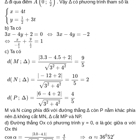
(
)
1
0
;
Δ đi qua điểm
A
. Vậy Δ có phương trình tham số là
2
{
x
=
4
t
y
=
1
2
+
3
t
{
=
4
x
t
1
=
+
3
y
t
2
b) Ta có
3
x
−
4
y
+
2
=
0
⇔
3
x
−
4
y
=
−
2
3
−
4
+
2
=
0
⇔
3
−
4
=
−
2
x
y
x
y
⇔
x
−
2
3
+
y
1
2
=
1
y
x
⇔
+
=
1
1
2
−
2
3
c) Ta có
d
(
M
;
Δ
)
=
|
3.3
−
4.5
+
2
|
3
2
+
4
2
=
9
5
d
(
N
;
Δ
)
=
|
−
12
+
2
|
3
2
+
4
2
=
10
5
=
|
3.3
−
4.5
+
2
|
9
(
;
Δ
)
=
=
d
M
5
√
2
2
3
+
4
|
−
12
+
2
|
10
(
;
Δ
)
=
=
=
2
d
N
5
√
2
2
3
+
4
|
6
−
4
+
2
|
4
(
;
Δ
)
=
=
d
P
5
√
2
2
3
+
4
M và N cùng phía đối với đường thẳng Δ còn P nằm khác phía
nên Δ không cắt MN, Δ cắt MP và NP.
d) Đường thẳng Ox có phương trình y = 0, α là góc giữa α với
Ox thì
cos
α
=
|
3.0
−
4.1
|
3
2
+
4
2
.
0
2
+
1
2
=
4
5
⇒
α
≈
36
0
52
′
|
3.0
−
4.1
|
4
0
′
cos
=
=
⇒
≈
36
52
α
α
5