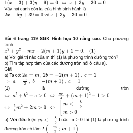
1
(
x
−
3
)
+
3
(
y
−
9
)
=
0
⇔
x
+
3
y
−
30
=
0
1
(
−
3
)
+
3
(
−
9
)
=
0
⇔
+
3
−
30
=
0
x
y
x
y
Vậy hai cạnh còn lại của hình bình hành là
2
x
−
5
y
+
39
=
0
x
+
3
y
−
30
=
0
2
−
5
+
39
=
0
+
3
−
30
=
0
x
y
và
x
y
Bài 6 trang 119 SGK Hình học 10 nâng cao.
Cho phương
trình
x
2
+
y
2
+
m
x
−
2
(
m
+
1
)
y
+
1
=
0.
(
1
)
2
2
+
+
−
2
(
+
1
)
+
1
=
0.
(
1
)
x
y
m
x
m
y
a) Với giá trị nào của m thì (1) là phương trình đường tròn?
b) Tìm tập hợp tâm của các đường tròn nói ở câu a).
Giải
2
a
=
m
,
2
b
=
−
2
(
m
+
1
)
,
c
=
1
2
=
,
2
=
−
2
(
+
1
)
,
=
1
a) Ta có:
a
m
b
m
c
⇒
a
=
m
2
,
b
=
−
(
m
+
1
)
,
c
=
1
m
⇒
=
,
=
−
(
+
1
)
,
=
1
a
b
m
c
2
(1) là đường tròn
⇔
a
2
+
b
2
−
c
>
0
⇔
m
2
4
+
(
m
+
1
)
2
−
1
>
0
2
2
2
2
m
⇔
+
−
>
0
⇔
+
(
+
1
)
−
1
>
0
a
b
c
m
4
⇔
5
4
m
2
+
2
m
>
0
⇔
[
m
<
−
8
5
m
>
0
8
[
<
−
m
5
2
5
⇔
+
2
>
0
⇔
m
m
4
>
0
m
m
<
−
8
5
8
<
−
b) Với điều kiện
m
hoặc m > 0 thì (1) là phương trình
5
I
(
−
m
2
;
m
+
1
)
(
)
m
−
;
+
1
đường tròn có tâm
I
m
.
2