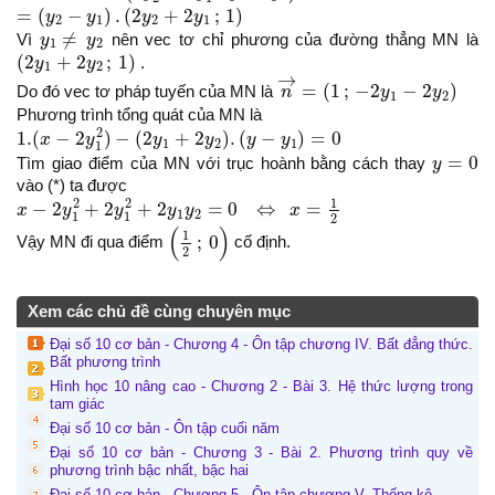
=
(
y
2
−
y
1
)
.
(
2
y
2
+
2
y
1
;
1
)
=
(
−
)
.
(
2
+
2
;
1
)
y
y
y
y
2
1
2
1
y
1
≠
y
2
≠
Vì
y
y
nên vec tơ chỉ phương của đường thẳng MN là
1
2
(
2
y
1
+
2
y
2
;
1
)
(
2
+
2
;
1
)
y
y
.
1
2
n
→
=
(
1
;
−
2
y
1
−
2
y
2
)
→
=
(
1
;
−
2
−
2
)
Do đó vec tơ pháp tuyến của MN là
n
y
y
1
2
Phương trình tổng quát của MN là
1.
(
x
−
2
y
1
2
)
−
(
2
y
1
+
2
y
2
)
.
(
y
−
y
1
)
=
0
2
1.
(
−
2
)
−
(
2
+
2
)
.
(
−
)
=
0
x
y
y
y
y
y
1
2
1
1
y
=
0
=
0
Tìm giao điểm của MN với trục hoành bằng cách thay
y
vào (*) ta được
x
−
2
y
1
2
+
2
y
1
2
+
2
y
1
y
2
=
0
⇔
x
=
1
2
1
2
2
−
2
+
2
+
2
=
0
⇔
=
x
y
y
y
y
x
1
2
1
1
2
(
1
2
;
0
)
(
)
1
;
0
Vậy MN đi qua điểm
cố định.
2
Xem các chủ đề cùng chuyên mục
Đại số 10 cơ bản - Chương 4 - Ôn tập chương IV. Bất đẳng thức.
Bất phương trình
Hình học 10 nâng cao - Chương 2 - Bài 3. Hệ thức lượng trong
tam giác
Đại số 10 cơ bản - Ôn tập cuối năm
Đại số 10 cơ bản - Chương 3 - Bài 2. Phương trình quy về
phương trình bậc nhất, bậc hai
Đại số 10 cơ bản - Chương 5 - Ôn tập chương V. Thống kê