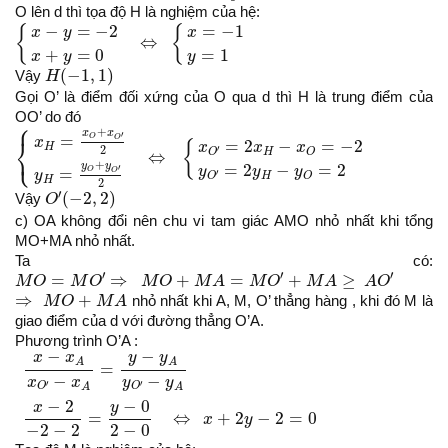
O lên d thì tọa độ H là nghiệm của hệ:
{
x
−
y
=
−
2
x
+
y
=
0
⇔
{
x
=
−
1
y
=
1
=
−
1
−
=
−
2
{
{
x
x
y
⇔
=
1
+
=
0
y
x
y
H
(
−
1
,
1
)
(
−
1
,
1
)
Vậy
H
Gọi O’ là điểm đối xứng của O qua d thì H là trung điểm của
OO’ do đó
⎧
{
x
H
=
x
O
+
x
O
′
2
y
H
=
y
O
+
y
O
′
2
⇔
{
x
O
′
=
2
x
H
−
x
O
=
−
2
y
O
′
=
2
y
H
−
y
+
x
x
′
=
O
⎨
O
x
=
2
−
=
−
2
{
x
x
x
H
⎩
2
′
H
O
O
⇔
+
y
y
=
2
−
=
2
′
y
y
y
=
O
O
y
′
H
O
O
H
2
O
′
(
−
2
,
2
)
′
(
−
2
,
2
)
Vậy
O
c) OA không đổi nên chu vi tam giác AMO nhỏ nhất khi tổng
MO+MA nhỏ nhất.
Ta có:
M
O
=
M
O
′
⇒
M
O
+
M
A
=
M
O
′
+
M
A
≥
A
O
′
′
′
′
=
⇒
+
=
+
≥
M
O
M
O
M
O
M
A
M
O
M
A
A
O
⇒
M
O
+
M
A
⇒
+
M
O
M
A
nhỏ nhất khi A, M, O’ thẳng hàng , khi đó M là
giao điểm của d với đường thẳng O’A.
Phương trình O’A :
x
−
x
A
x
O
′
−
x
A
=
y
−
y
A
y
O
′
−
y
A
x
−
2
−
2
−
2
=
y
−
0
2
−
0
⇔
x
+
2
y
−
2
=
0
−
−
y
y
x
x
A
A
=
−
−
x
x
y
y
′
′
O
O
A
A
−
0
−
2
y
x
=
⇔
+
2
−
2
=
0
x
y
−
2
−
2
2
−
0