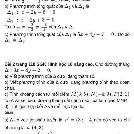
1
2
2
3
Δ
1
Δ
2
Δ
Δ
b) Phương trình tổng quát của
và
là
1
2
Δ
1
:
x
−
2
y
−
6
=
0
Δ
2
:
x
−
2
y
+
3
=
0
Δ
:
−
2
−
6
=
0
x
y
1
Δ
:
−
2
+
3
=
0
x
y
2
1
1
=
−
2
−
2
≠
−
6
3
Δ
1
Δ
1
−
2
−
6
1
=
≠
Δ
Δ
Ta có
nên
//
1
1
1
3
−
2
Δ
1
5
x
+
4
y
−
7
=
0
Δ
5
+
4
−
7
=
0
c) Phương trình tổng quát của
là
x
y
. Do đó
1
Δ
1
≡
Δ
2
Δ
≡
Δ
1
2
Bài 2 trang 118 SGK Hình học 10 nâng cao.
Cho đường thẳng
Δ
:
3
x
−
4
y
+
2
=
0.
Δ
:
3
−
4
+
2
=
0.
x
y
a) Viết phương trình của Δ dưới dạng tham số.
b) Viết phương trình của Δ dưới dạng phương trình theo đoạn
chắn.
M
(
3
;
5
)
,
N
(
−
4
;
0
)
,
P
(
2
;
1
)
(
3
;
5
)
,
(
−
4
;
0
)
,
(
2
;
1
)
c) Tính khoảng cách từ mỗi điểm
M
N
P
tới Δ và xét xem đường thẳng cắt cạnh nào của tam giác MNP.
d) Tính góc hợp bởi Δ và mỗi trục tọa độ.
Giải
n
→
=
(
3
;
−
4
)
→
=
(
3
;
−
4
)
a) Δ có vec tơ pháp tuyến là
n
nên có vec tơ chỉ
u
→
(
4
;
3
)
→
(
4
;
3
)
phương là
u
.
A
(
0
;
1
2
)