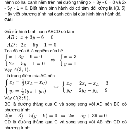
hành có hai cạnh nằm trên hai đường thẳng x + 3y - 6 = 0 và 2x
- 5y - 1 = 0. Biết hình bình hành đó có tâm đối xứng là I(3, 5).
Hãy viết phương trình hai cạnh còn lại của hình bình hành đó.
Giải
Giả sử hình bình hành ABCD có tâm I
A
B
:
x
+
3
y
−
6
=
0
A
D
:
2
x
−
5
y
−
1
=
0
:
+
3
−
6
=
0
A
B
x
y
:
2
−
5
−
1
=
0
A
D
x
y
Tọa độ của A là nghiệm của hệ
{
x
+
3
y
−
6
=
0
2
x
−
5
y
−
1
=
0
⇔
{
x
=
3
y
=
1
=
3
+
3
−
6
=
0
{
{
x
x
y
⇔
=
1
2
−
5
−
1
=
0
y
x
y
A
(
3
;
1
)
(
3
;
1
)
Vậy
A
.
I là trung điểm của AC nên
{
x
I
=
1
2
(
x
A
+
x
C
)
y
I
=
1
2
(
y
A
+
y
C
)
⇔
{
x
C
=
2
x
I
−
x
A
=
3
y
C
=
2
y
I
−
y
A
1
{
=
(
+
)
x
x
x
=
2
−
=
3
{
x
x
x
I
C
A
2
I
C
A
⇔
=
2
−
=
9
1
=
(
+
)
y
y
y
y
y
y
I
C
A
I
C
A
2
C
(
3
;
9
)
(
3
;
9
)
Vậy
C
.
BC là đường thẳng qua C và song song với AD nên BC có
phương trình:
2
(
x
−
3
)
−
5
(
y
−
9
)
=
0
⇔
2
x
−
5
y
+
39
=
0
2
(
−
3
)
−
5
(
−
9
)
=
0
⇔
2
−
5
+
39
=
0
x
y
x
y
CD là đường thẳng qua C và song song với AB nên CD có
phương trình: