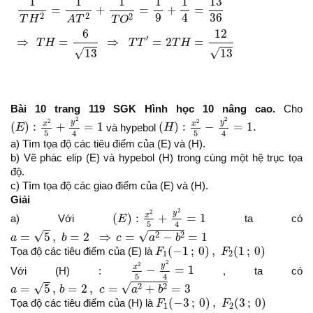
1
1
1
1
1
13
=
+
=
+
=
4
9
36
2
2
2
T
H
A
T
T
O
6
12
′
⇒
=
⇒
=
2
=
T
H
T
T
T
H
√
√
13
13
Bài 10 trang 119 SGK Hình học 10 nâng cao.
Cho
(
E
)
:
x
2
5
+
y
2
4
=
1
(
H
)
:
x
2
5
−
y
2
4
=
1.
2
2
2
2
y
y
x
x
(
)
:
+
=
1
(
)
:
−
=
1.
E
và hypebol
H
4
4
5
5
a) Tìm tọa độ các tiêu điểm của (E) và (H).
b) Vẽ phác elip (E) và hypebol (H) trong cùng một hệ trục tọa
độ.
c) Tìm tọa độ các giao điểm của (E) và (H).
Giải
(
E
)
:
x
2
5
+
y
2
4
=
1
2
2
y
x
(
)
:
+
=
1
a) Với
E
ta có
4
5
a
=
5
,
b
=
2
⇒
c
=
a
2
−
b
2
=
1
√
√
2
2
=
5
,
=
2
⇒
=
−
=
1
a
b
c
a
b
F
1
(
−
1
;
0
)
,
F
2
(
1
;
0
)
(
−
1
;
0
)
,
(
1
;
0
)
Tọa độ các tiêu điểm của (E) là
F
F
1
2
x
2
5
−
y
2
4
=
1
2
2
y
x
−
=
1
Với (H) :
, ta có
4
5
a
=
5
,
b
=
2
,
c
=
a
2
+
b
2
=
3
√
√
2
2
=
5
,
=
2
,
=
+
=
3
a
b
c
a
b
F
1
(
−
3
;
0
)
,
F
2
(
3
;
0
)
(
−
3
;
0
)
,
(
3
;
0
)
Tọa độ các tiêu điểm của (H) là
F
F
1
2