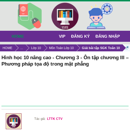
HOME
VIP
ĐĂNG KÝ
ĐĂNG NHẬP
HOME
...
Lớp 10
Môn Toán Lớp 10
Giải bài tập SGK Toán 10
Hình học 10 nâng cao - Chương 3 - Ôn tập chương III –
Phương pháp tọa độ trong mặt phẳng
Tác giả:
LTTK CTV