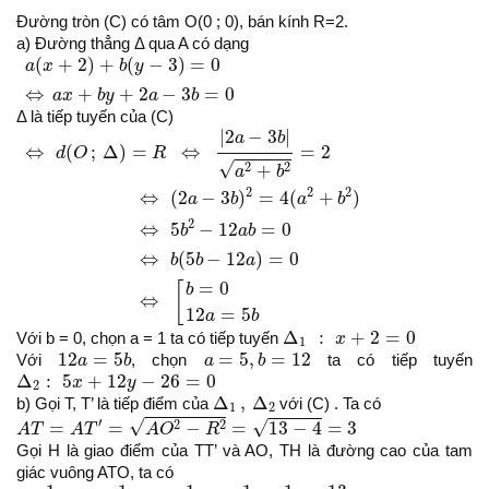
Đường tròn (C) có tâm O(0 ; 0), bán kính R=2.
a) Đường thẳng Δ qua A có dạng
a
(
x
+
2
)
+
b
(
y
−
3
)
=
0
⇔
a
x
+
b
y
+
2
a
−
3
b
=
0
(
+
2
)
+
(
−
3
)
=
0
a
x
b
y
⇔
+
+
2
−
3
=
0
a
x
b
y
a
b
Δ là tiếp tuyến của (C)
⇔
d
(
O
;
Δ
)
=
R
⇔
|
2
a
−
3
b
|
a
2
+
b
2
=
2
⇔
(
2
a
−
3
b
)
2
=
4
(
a
2
+
b
2
)
⇔
5
b
2
|
2
−
3
|
a
b
⇔
(
;
Δ
)
=
⇔
=
2
d
O
R
√
2
2
+
a
b
2
2
2
⇔
(
2
−
3
)
=
4
(
+
)
a
b
a
b
2
⇔
5
−
12
=
0
b
a
b
⇔
(
5
−
12
)
=
0
b
b
a
=
0
[
b
⇔
12
=
5
a
b
Δ
1
:
x
+
2
=
0
Δ
:
+
2
=
0
Với b = 0, chọn a = 1 ta có tiếp tuyến
x
1
12
a
=
5
b
a
=
5
,
b
=
12
12
=
5
=
5
,
=
12
Với
a
b
, chọn
a
b
ta có tiếp tuyến
Δ
2
:
5
x
+
12
y
−
26
=
0
Δ
:
5
+
12
−
26
=
0
x
y
2
Δ
1
,
Δ
2
Δ
,
Δ
b) Gọi T, T’ là tiếp điểm của
với (C) . Ta có
1
2
A
T
=
A
T
′
=
A
O
2
−
R
2
=
13
−
4
=
3
√
′
√
2
2
=
=
−
=
13
−
4
=
3
A
T
A
T
A
O
R
Gọi H là giao điểm của TT’ và AO, TH là đường cao của tam
giác vuông ATO, ta có
1
T
H
2
=
1
A
T
2
+
1
T
O
2
=
1
9
+
1
4
=
13
36
⇒
T
H
=
6
13
⇒
T
T
′
=
2
T
H
=
12
1