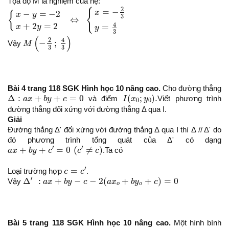
Tọa độ M là nghiệm của hệ:
{
x
−
y
=
−
2
x
+
2
y
=
2
⇔
{
x
=
−
2
3
y
=
4
3
2
=
−
{
x
−
=
−
2
{
x
y
3
⇔
4
+
2
=
2
=
x
y
y
3
M
(
−
2
3
;
4
3
)
(
)
4
2
−
;
Vậy
M
3
3
Bài 4 trang 118 SGK Hình học 10 nâng cao.
Cho đường thẳng
I
(
x
0
;
y
0
)
.
Δ
:
a
x
+
b
y
+
c
=
0
Δ
:
+
+
=
0
(
;
)
.
a
x
b
y
c
và điểm
I
x
y
Viết phương trình
0
0
đường thẳng đối xứng với đường thẳng Δ qua I.
Giải
Đường thẳng Δ' đối xứng với đường thẳng Δ qua I thì Δ // Δ' do
đó phương trình tổng quát của Δ' có dạng
a
x
+
b
y
+
c
′
=
0
(
c
′
≠
c
)
′
′
+
+
=
0
(
≠
)
a
x
b
y
c
c
c
.Ta có
c
=
c
′
′
=
Loại trường hợp
c
c
.
Δ
′
:
a
x
+
b
y
−
c
−
2
(
a
x
o
+
b
y
o
+
c
)
=
0
′
Δ
:
+
−
−
2
(
+
+
)
=
0
Vậy
a
x
b
y
c
a
x
b
y
c
o
o
Bài 5 trang 118 SGK Hình học 10 nâng cao.
Một hình bình