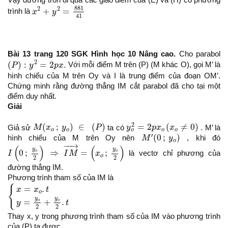
Vậy đường tròn đi qua các giao điểm của (E) và (H) có phương
x
2
+
y
2
=
881
41
881
2
2
+
=
trình là
x
y
41
Bài 13 trang 120 SGK Hình học 10 Nâng cao.
Cho parabol
(
P
)
:
y
2
=
2
p
x
.
2
(
)
:
=
2
.
P
y
p
x
Với mỗi điểm M trên (P) (M khác O), gọi M’ là
hình chiếu của M trên Oy và I là trung điểm của đoạn OM’.
Chứng minh rằng đường thẳng IM cắt parabol đã cho tại một
điểm duy nhất.
Giải
y
o
2
=
2
p
x
o
(
x
o
≠
0
)
M
(
x
o
;
y
o
)
∈
(
P
)
2
(
;
)
∈
(
)
=
2
(
≠
0
)
Giả sử
M
x
y
P
ta có
y
p
x
x
. M’ là
o
o
o
o
o
M
′
(
0
;
y
o
)
′
(
0
;
)
hình chiếu của M trên Oy nên
M
y
, khi đó
o
I
(
0
;
y
o
2
)
⇒
I
M
→
=
(
x
o
;
y
o
2
)
−
−
→
(
)
(
)
y
y
0
;
⇒
=
;
o
o
I
I
M
x
là vectơ chỉ phương của
o
2
2
đường thẳng IM.
Phương trình tham số của IM là
{
x
=
x
o
.
t
y
=
y
o
2
+
y
o
2
.
t
{
=
.
x
x
t
o
y
y
=
+
.
o
o
y
t
2
2
Thay x, y trong phương trình tham số của IM vào phương trình
của (P) ta được