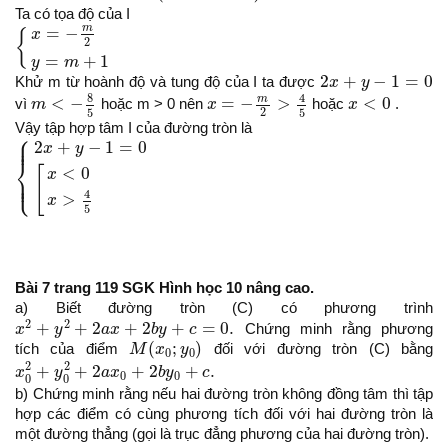
Ta có tọa độ của I
{
x
=
−
m
2
y
=
m
+
1
m
=
−
x
{
2
=
+
1
y
m
2
x
+
y
−
1
=
0
2
+
−
1
=
0
Khử m từ hoành độ và tung độ của I ta được
x
y
m
<
−
8
5
x
=
−
m
2
>
4
5
x
<
0
8
4
m
<
−
=
−
>
<
0
vì
m
hoặc m > 0 nên
x
hoặc
x
.
2
5
5
Vậy tập hợp tâm I của đường tròn là
⎧
{
2
x
+
y
−
1
=
0
[
x
<
0
x
>
4
5
⎪

⎪
2
+
−
1
=
0
x
y
⎨
<
0
[
x
⎪

⎩
⎪
4
>
x
5
Bài 7 trang 119 SGK Hình học 10 nâng cao.
a) Biết đường tròn (C) có phương trình
x
2
+
y
2
+
2
a
x
+
2
b
y
+
c
=
0.
2
2
+
+
2
+
2
+
=
0.
x
y
a
x
b
y
c
Chứng minh rằng phương
M
(
x
0
;
y
0
)
(
;
)
tích của điểm
M
x
y
đối với đường tròn (C) bằng
0
0
x
0
2
+
y
0
2
+
2
a
x
0
+
2
b
y
0
+
c
.
2
2
+
+
2
+
2
+
.
x
y
a
x
b
y
c
0
0
0
0
b) Chứng minh rằng nếu hai đường tròn không đồng tâm thì tập
hợp các điểm có cùng phương tích đối với hai đường tròn là
một đường thẳng (gọi là trục đẳng phương của hai đường tròn).