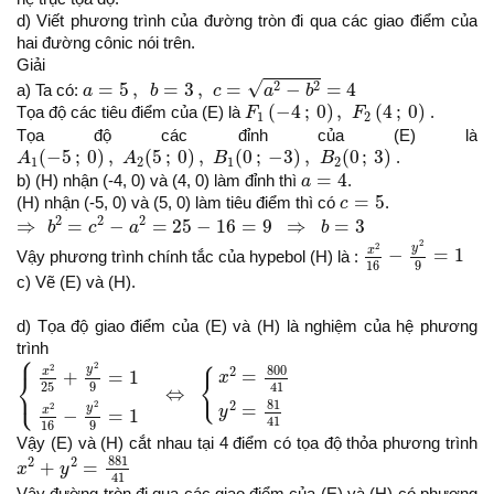
d) Viết phương trình của đường tròn đi qua các giao điểm của
hai đường cônic nói trên.
Giải
a
=
5
,
b
=
3
,
c
=
a
2
−
b
2
=
4
√
2
2
=
5
,
=
3
,
=
−
=
4
a) Ta có:
a
b
c
a
b
F
1
(
−
4
;
0
)
,
F
2
(
4
;
0
)
(
−
4
;
0
)
,
(
4
;
0
)
Tọa độ các tiêu điểm của (E) là
F
F
.
1
2
Tọa độ các đỉnh của (E) là
A
1
(
−
5
;
0
)
,
A
2
(
5
;
0
)
,
B
1
(
0
;
−
3
)
,
B
2
(
0
;
3
)
(
−
5
;
0
)
,
(
5
;
0
)
,
(
0
;
−
3
)
,
(
0
;
3
)
A
A
B
B
.
1
2
1
2
a
=
4
=
4
b) (H) nhận (-4, 0) và (4, 0) làm đỉnh thì
a
.
c
=
5
=
5
(H) nhận (-5, 0) và (5, 0) làm tiêu điểm thì có
c
.
⇒
b
2
=
c
2
−
a
2
=
25
−
16
=
9
⇒
b
=
3
2
2
2
⇒
=
−
=
25
−
16
=
9
⇒
=
3
b
c
a
b
x
2
16
−
y
2
9
=
1
2
2
y
x
−
=
1
Vậy phương trình chính tắc của hypebol (H) là :
16
9
c) Vẽ (E) và (H).
d) Tọa độ giao điểm của (E) và (H) là nghiệm của hệ phương
trình
⎧
{
x
2
25
+
y
2
9
=
1
x
2
16
−
y
2
9
=
1
⇔
{
x
2
=
800
41
y
2
=
81
41
2
2
800
y
2
=
x
+
=
1
{
⎨
x
41
⎩
25
9
⇔
81
2
2
=
2
y
y
x
−
=
1
41
16
9
Vậy (E) và (H) cắt nhau tại 4 điểm có tọa độ thỏa phương trình
x
2
+
y
2
=
881
41
881
2
2
+
=
x
y
41