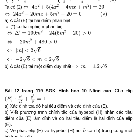
4
5
4
5
⇔
4
x
2
+
5
(
4
x
2
−
4
m
x
+
m
2
)
=
20
2
2
2
⇔
4
+
5
(
4
−
4
+
)
=
20
Ta có (2)
x
x
m
x
m
⇔
24
x
2
−
20
m
x
+
5
m
2
−
20
=
0
(
∗
)
2
2
⇔
24
−
20
+
5
−
20
=
0
(
∗
)
x
m
x
m
a) Δ cắt (E) tại hai điểm phân biệt
⇔ (*) có hai nghiệm phân biệt
⇔
Δ
′
=
100
m
2
−
24
(
5
m
2
−
20
)
>
0
⇔
−
20
m
2
+
480
>
0
⇔
|
m
|
<
2
6
⇔
−
′
2
2
⇔
Δ
=
100
−
24
(
5
−
20
)
>
0
m
m
2
⇔
−
20
+
480
>
0
m
√
⇔
|
|
<
2
6
m
√
√
⇔
−
2
6
<
<
2
6
m
⇔
m
=
±
2
6
√
⇔
=
±
2
6
b) Δ cắt (E) tại một điểm duy nhất
m
Bài 12 trang 119 SGK Hình học 10 Nâng cao.
Cho elip
(
E
)
:
x
2
25
+
y
2
9
=
1.
2
2
y
x
(
)
:
+
=
1.
E
25
9
a) Xác định tọa độ hai tiêu điểm và các đỉnh của (E).
b) Viết phương trình chính tắc của hypebol (H) nhận các tiêu
điểm của (E) làm đỉnh và có hai tiêu điểm là hai đỉnh của elip
(E).
c) Vẽ phác elip (E) và hypebol (H) nói ở câu b) trong cùng một
hệ trục tọa độ.