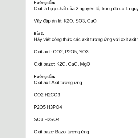
Hướng dẫn:
Oxit là hợp chất của 2 nguyên tố, trong đó có 1 nguy
Vậy đáp án là: K2O, SO3, CuO
Bài 2:
Hãy viết công thức các axit tương ứng với oxit axi
Oxit axit: CO2, P2O5, SO3
Oxit bazơ: K2O, CaO, MgO
Hướng dẫn:
Oxit axit Axit tương ứng
CO2 H2CO3
P2O5 H3PO4
SO3 H2SO4
Oxit bazơ Bazơ tương ứng