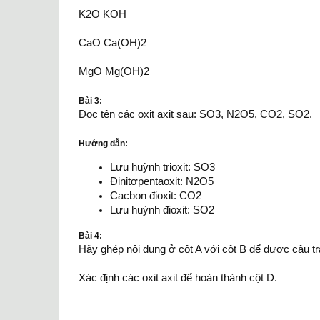
K2O KOH
CaO Ca(OH)2
MgO Mg(OH)2
Bài 3:
Đọc tên các oxit axit sau: SO3, N2O5, CO2, SO2.
Hướng dẫn:
Lưu huỳnh trioxit: SO3
Đinitơpentaoxit: N2O5
Cacbon đioxit: CO2
Lưu huỳnh đioxit: SO2
Bài 4:
Hãy ghép nội dung ở cột A với cột B để được câu trả
Xác định các oxit axit để hoàn thành cột D.