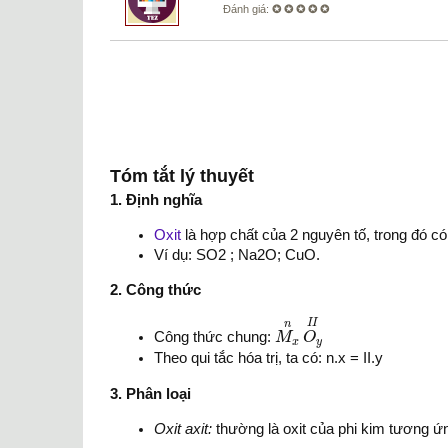
Đánh giá:
✪ ✪ ✪ ✪ ✪
Tóm tắt lý thuyết
1. Định nghĩa
Oxit
là hợp chất của 2 nguyên tố, trong đó có 
Ví dụ: SO2 ; Na2O; CuO.
2. Công thức
M
x
n
O
y
I
I
I
I
n
Công thức chung:
M
O
x
y
Theo qui tắc hóa trị, ta có: n.x = II.y
3. Phân loại
Oxit axit:
thường là oxit của phi kim tương ứn