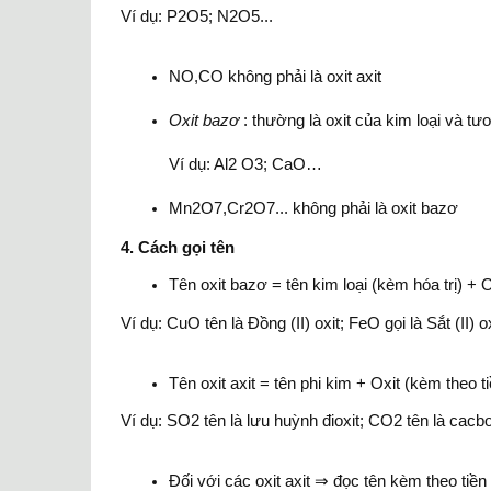
Ví dụ: P2O5; N2O5...
NO,CO không phải là oxit axit
Oxit bazơ
: thường là oxit của kim loại và t
Ví dụ: Al2 O3; CaO…
Mn2O7,Cr2O7... không phải là oxit bazơ
4. Cách gọi tên
Tên oxit bazơ = tên kim loại (kèm hóa trị) + O
Ví dụ: CuO tên là Đồng (II) oxit; FeO gọi là Sắt (II) oxi
Tên oxit axit = tên phi kim + Oxit (kèm theo t
Ví dụ: SO2 tên là lưu huỳnh đioxit; CO2 tên là cacbon
Đối với các oxit axit ⇒ đọc tên kèm theo tiền