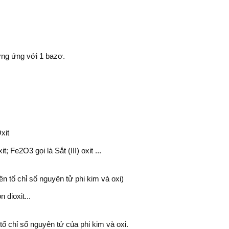
ương ứng với 1 bazơ.
xit
t; Fe2O3 gọi là Sắt (III) oxit ...
iền tố chỉ số nguyên tử phi kim và oxi)
 đioxit...
 tố chỉ số nguyên tử của phi kim và oxi.