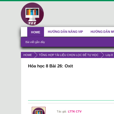
HƯỚNG DẪN NÂNG VIP
HƯỚNG DẪN M
HOME
Bài viết gần đây
HOME
TỔNG HỢP TÀI LIỆU CHỌN LỌC ĐỂ TỰ HỌC
Lớp 8
Hóa học 8 Bài 26: Oxit
Tác giả:
LTTK CTV