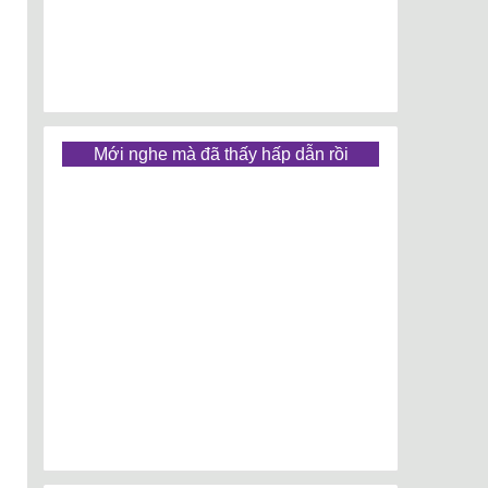
Mới nghe mà đã thấy hấp dẫn rồi