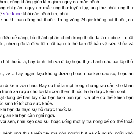
p hơn, cũng không giúp làm giảm nguy cơ mắc bệnh.
ng chỉ giảm nguy cơ mắc ung thư tuyến tụy, ung thư phổi, ung thư
vệ
sức khỏe
khỏi các bệnh tim, phổi.
au khi bạn dừng hút thuốc. Trong vòng 24 giờ không hút thuốc, cơ
điều dễ dàng, bởi thành phần chính trong thuốc lá là nicotine – chất
ốc, nhưng đó là điều tốt nhất bạn có thể làm để bảo vệ sức khỏe và
hút thuốc lá, hãy bình tĩnh và đi bộ hoặc thực hành các bài tập thở
m việc, vv… hãy ngậm kẹo không đường hoặc nhai kẹo cao su, hoặc ăn
luôn đi kèm với nhau. Đây có thể là một trong những rào cản khó khăn
n tránh xa rượu cho tới khi cơn thèm thuốc lá đã được kiểm soát.
oạt động để bàn tay của bạn luôn bận rộn. Cà phê có thể khiến bạn
c sinh tố tốt cho sức khỏe.
khi bạn đã thực sự bỏ được thuốc lá.
hư giãn khi bạn cần nghỉ ngơi.
vòi sen, nhai kẹo cao su, hoặc uống một ly trà nóng để cơ thể thoải
c bệnh ung thư tuyến tụy mà còn người hút và cả người ngửi khói