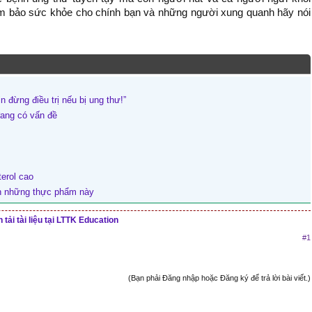
đảm bảo sức khỏe cho chính bạn và những người xung quanh hãy nói
n đừng điều trị nếu bị ung thư!”
đang có vấn đề
terol cao
ăn những thực phẩm này
tải tài liệu tại LTTK Education
#1
(Bạn phải Đăng nhập hoặc Đăng ký để trả lời bài viết.)