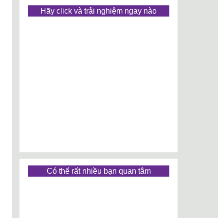
Hãy click và trải nghiệm ngay nào
Có thể rất nhiều bạn quan tâm