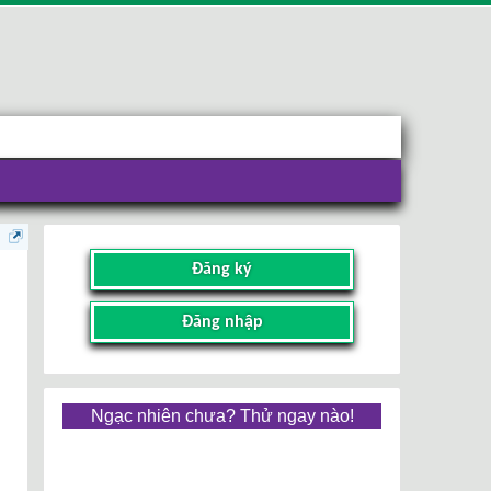
Đăng ký
Đăng nhập
Ngạc nhiên chưa? Thử ngay nào!