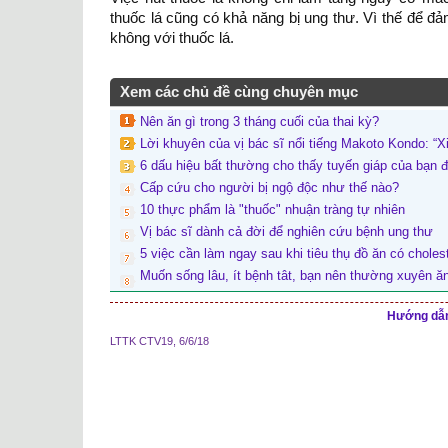
thuốc lá cũng có khả năng bị ung thư. Vì thế để 
không với thuốc lá.
Xem các chủ đề cùng chuyên mục
Nên ăn gì trong 3 tháng cuối của thai kỳ?
Lời khuyên của vị bác sĩ nổi tiếng Makoto Kondo: “Xi
6 dấu hiệu bất thường cho thấy tuyến giáp của bạn 
Cấp cứu cho người bị ngộ độc như thế nào?
10 thực phẩm là "thuốc" nhuận tràng tự nhiên
Vị bác sĩ dành cả đời để nghiên cứu bệnh ung thư
5 việc cần làm ngay sau khi tiêu thụ đồ ăn có choles
Muốn sống lâu, ít bệnh tât, bạn nên thường xuyên 
Hướng dẫn 
LTTK CTV19
,
6/6/18