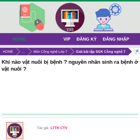
HOME
VIP
ĐĂNG KÝ
ĐĂNG NHẬP
HOME
...
Môn Công nghệ Lớp 7
Giải bài tập SGK Công nghệ 7
Khi nào vật nuôi bị bệnh ? nguyên nhân sinh ra bệnh ở
vật nuôi ?
Tác giả:
LTTK CTV