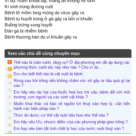
Ví dụ: mầm khoai tây, máng ăn không vệ sinh
Kí sinh trùng đường ruột
Bệnh lở mồm long móng do virus gây ra
Bệnh tụ huyết trùng ở gà gây ra bởi vi khuẩn
Buồng trứng xung huyết
Đàn gà bị nhiễm bệnh
Bệnh thương hàn do vi khuẩn gây ra
Xem các chủ đề cùng chuyên mục
Thế nào là luân canh, tăng vụ? Ở địa phương em đã áp dụng các
phương thức canh tác này như nào ? Cho ví dụ ...
Em cho biết thế nào là vật nuôi bị bệnh
Rừng sau khi trồng nếu không chăm sóc sẽ gây ra hậu quả gì tại
sao ?
Em hãy nêu tác hại của thuốc hoá học trừ sâu ,bệnh đối với môi
trường ,con người và các sinh vật khác ?
Muốn khai thác và bảo vệ nguồn lợi thuỷ sản hợp lý, cần tiến
hành các biện pháp nào ?
Thức ăn được cơ thể vật nuôi tiêu hoá như thế nào ?
Em hãy nêu Ưu, nhược điểm của các phương pháp gieo trồng ?
Em hay nêu tóm tắt tính chất lý học của nước nuôi thuỷ sản ?