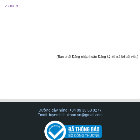
29/10/19
(Bạn phải Đăng nhập hoặc Đăng ký để trả lời bài viết.)
Đường dây nóng: +84 09 38 68 0277
Email: luyenthithukhoa.vn@gmail.com