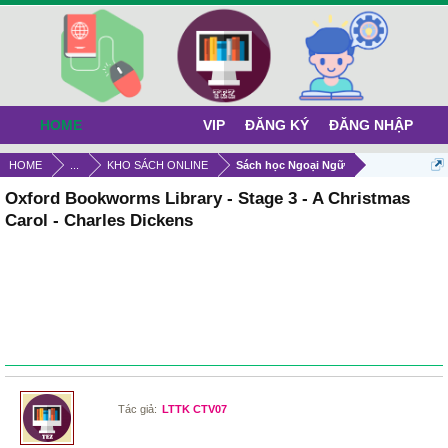
HOME
VIP
ĐĂNG KÝ
ĐĂNG NHẬP
HOME
...
KHO SÁCH ONLINE
Sách học Ngoại Ngữ
Oxford Bookworms Library - Stage 3 - A Christmas
Carol - Charles Dickens
Tác giả:
LTTK CTV07