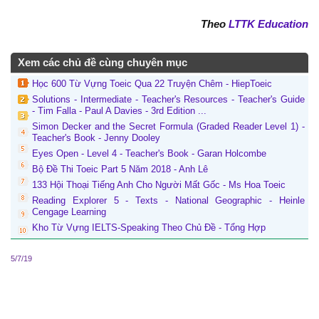
Theo
LTTK Education
Xem các chủ đề cùng chuyên mục
Học 600 Từ Vựng Toeic Qua 22 Truyện Chêm - HiepToeic
Solutions - Intermediate - Teacher's Resources - Teacher's Guide
- Tim Falla - Paul A Davies - 3rd Edition ...
Simon Decker and the Secret Formula (Graded Reader Level 1) -
Teacher's Book - Jenny Dooley
Eyes Open - Level 4 - Teacher's Book - Garan Holcombe
Bộ Đề Thi Toeic Part 5 Năm 2018 - Anh Lê
133 Hội Thoại Tiếng Anh Cho Người Mất Gốc - Ms Hoa Toeic
Reading Explorer 5 - Texts - National Geographic - Heinle
Cengage Learning
Kho Từ Vựng IELTS-Speaking Theo Chủ Đề - Tổng Hợp
5/7/19