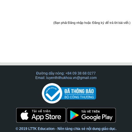
(Bạn phải Đăng nhập hoặc Đăng ký để trả lời bài viết.)
Đường dây nóng: +84 09 38 68 0277
Email: luyenthithukhoa.vn@gmail.com
© 2019 LTTK Education - Nền tảng chia sẻ nội dung giáo dục.