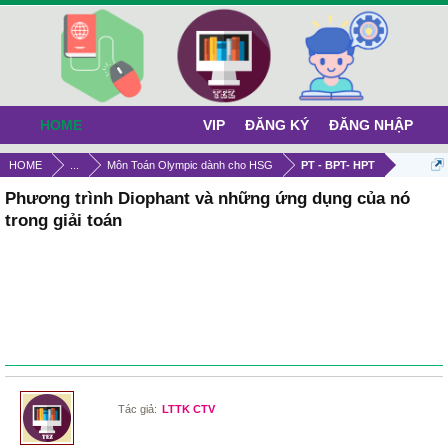
HOME
VIP
ĐĂNG KÝ
ĐĂNG NHẬP
HOME
...
Môn Toán Olympic dành cho HSG
PT - BPT- HPT
Phương trình Diophant và những ứng dụng của nó
trong giải toán
Tác giả:
LTTK CTV