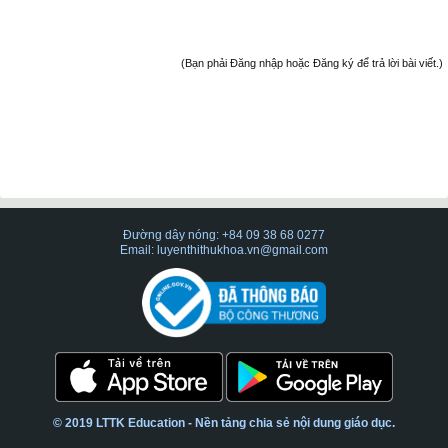
(Bạn phải Đăng nhập hoặc Đăng ký để trả lời bài viết.)
Đường dây nóng: +84 09 38 68 0277
Email: luyenthithukhoa.vn@gmail.com
© 2019 LTTK Education - Nền tảng chia sẻ nội dung giáo dục.