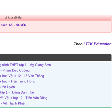
Link tải tài liệu:
LINK TẢI TÀI LIỆU
Theo
LTTK Education
g trình THPT tập 1 - Mỵ Giang Sơn
 12 - Phạm Đức Cường
ơ học Vật lí 12 - Lê Văn Thông
ơ học - Trần Trọng Hưng
 rèn luyện
 tập 1 - Hoàng Danh Tài
yết Vật lí lớp 12 - Trần Văn Dũng
2 - Vũ Thanh Khiết