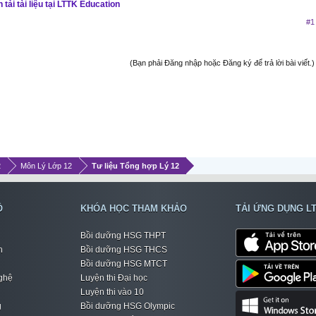
tải tài liệu tại LTTK Education
#1
(Bạn phải Đăng nhập hoặc Đăng ký để trả lời bài viết.)
2
Môn Lý Lớp 12
Tư liệu Tổng hợp Lý 12
Ộ
KHÓA HỌC THAM KHẢO
TẢI ỨNG DỤNG L
Bồi dưỡng HSG THPT
h
Bồi dưỡng HSG THCS
Bồi dưỡng HSG MTCT
ghệ
Luyện thi Đại học
Luyện thi vào 10
g
Bồi dưỡng HSG Olympic