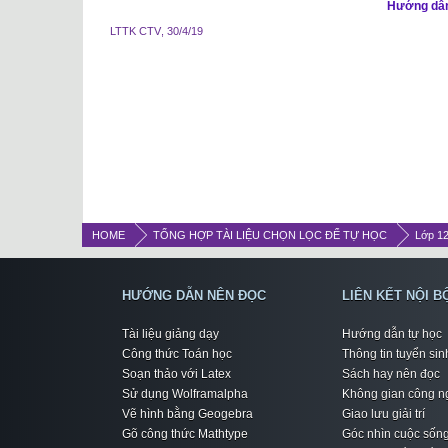
Hướng dẫn 
LTTK CTV
,
30/4/19
HOME
TỔNG HỢP TÀI LIỆU CHỌN LỌC ĐỂ TỰ HỌC
Lớp 1
HƯỚNG DẪN NÊN ĐỌC
LIÊN KẾT NỘI B
Tài liệu giảng dạy
Hướng dẫn tự học
Công thức Toán học
Thông tin tuyển sin
Soạn thảo với Latex
Sách hay nên đọc
Sử dụng Wolframalpha
Không gian công n
Vẽ hình bằng Geogebra
Giao lưu giải trí
Gõ công thức Mathtype
Góc nhìn cuộc sốn