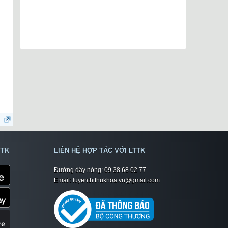
TTK
LIÊN HỆ HỢP TÁC VỚI LTTK
Đường dây nóng: 09 38 68 02 77
Email: luyenthithukhoa.vn@gmail.com