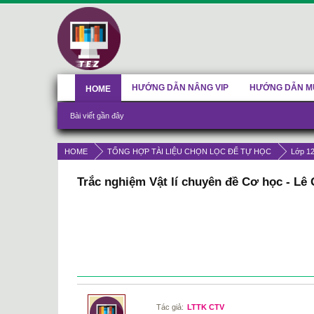
HƯỚNG DẪN NÂNG VIP
HƯỚNG DẪN M
HOME
Bài viết gần đây
HOME
TỔNG HỢP TÀI LIỆU CHỌN LỌC ĐỂ TỰ HỌC
Lớp 1
Trắc nghiệm Vật lí chuyên đề Cơ học - Lê
Tác giả:
LTTK CTV