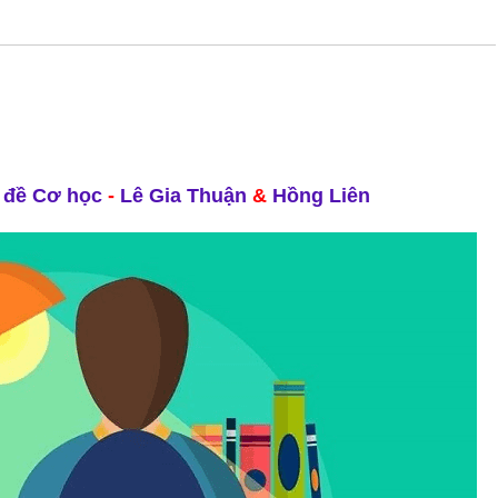
n đề Cơ học
-
Lê Gia Thuận
&
Hồng Liên