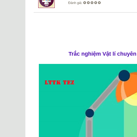
Đánh giá:
✪ ✪ ✪ ✪ ✪
Trắc nghiệm Vật lí chuyê