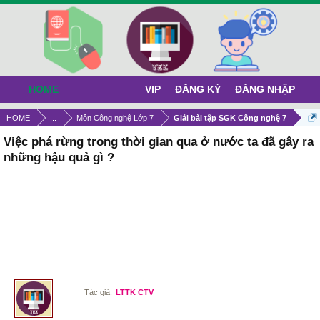
HOME
VIP
ĐĂNG KÝ
ĐĂNG NHẬP
HOME
...
Môn Công nghệ Lớp 7
Giải bài tập SGK Công nghệ 7
Việc phá rừng trong thời gian qua ở nước ta đã gây ra
những hậu quả gì ?
Tác giả:
LTTK CTV