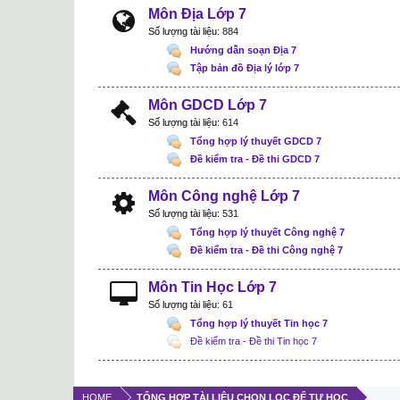
Môn Địa Lớp 7
Số lượng tài liệu:
884
Hướng dẫn soạn Địa 7
Tập bản đồ Địa lý lớp 7
Môn GDCD Lớp 7
Số lượng tài liệu:
614
Tổng hợp lý thuyết GDCD 7
Đề kiểm tra - Đề thi GDCD 7
Môn Công nghệ Lớp 7
Số lượng tài liệu:
531
Tổng hợp lý thuyết Công nghệ 7
Đề kiểm tra - Đề thi Công nghệ 7
Môn Tin Học Lớp 7
Số lượng tài liệu:
61
Tổng hợp lý thuyết Tin học 7
Đề kiểm tra - Đề thi Tin học 7
HOME
TỔNG HỢP TÀI LIỆU CHỌN LỌC ĐỂ TỰ HỌC