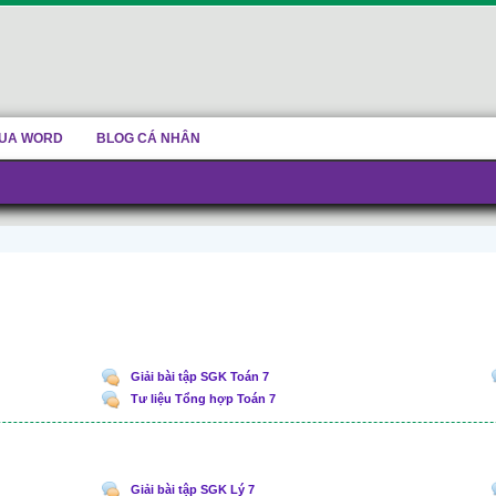
UA WORD
BLOG CÁ NHÂN
Giải bài tập SGK Toán 7
Tư liệu Tổng hợp Toán 7
Giải bài tập SGK Lý 7