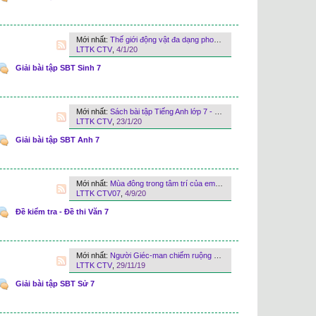
Mới nhất:
Thế giới động vật đa dạng phong phú như thế nào ?
LTTK CTV
,
4/1/20
Giải bài tập SBT Sinh 7
Mới nhất:
Sách bài tập Tiếng Anh lớp 7 - Unit 1 - My Hobbies - A. Phonetics
LTTK CTV
,
23/1/20
Giải bài tập SBT Anh 7
Mới nhất:
Mùa đông trong tâm trí của em. (Cảm nhận của em về mùa đông ở quê em)
LTTK CTV07
,
4/9/20
Đề kiểm tra - Đề thi Văn 7
Mới nhất:
Người Giéc-man chiếm ruộng đất của chủ nô Rô-ma và chia phần nhiều hơn cho ai?
LTTK CTV
,
29/11/19
Giải bài tập SBT Sử 7