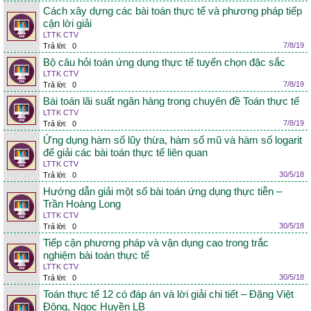
Cách xây dựng các bài toán thực tế và phương pháp tiếp
cận lời giải
LTTK CTV
7/8/19
Trả lời:
0
Bộ câu hỏi toán ứng dụng thực tế tuyển chọn đặc sắc
LTTK CTV
7/8/19
Trả lời:
0
Bài toán lãi suất ngân hàng trong chuyên đề Toán thực tế
LTTK CTV
7/8/19
Trả lời:
0
Ứng dụng hàm số lũy thừa, hàm số mũ và hàm số logarit
đế giải các bài toán thực tế liên quan
LTTK CTV
30/5/18
Trả lời:
0
Hướng dẫn giải một số bài toán ứng dụng thực tiễn –
Trần Hoàng Long
LTTK CTV
30/5/18
Trả lời:
0
Tiếp cận phương pháp và vận dụng cao trong trắc
nghiệm bài toán thực tế
LTTK CTV
30/5/18
Trả lời:
0
Toán thực tế 12 có đáp án và lời giải chi tiết – Đặng Việt
Đông, Ngọc Huyền LB