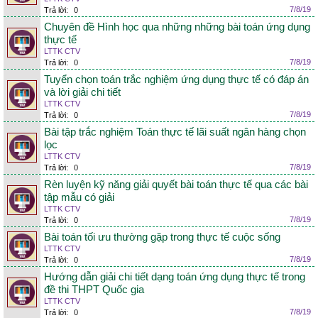
7/8/19
Trả lời:
0
Chuyên đề Hình học qua những những bài toán ứng dụng
thực tế
LTTK CTV
7/8/19
Trả lời:
0
Tuyển chọn toán trắc nghiệm ứng dụng thực tế có đáp án
và lời giải chi tiết
LTTK CTV
7/8/19
Trả lời:
0
Bài tập trắc nghiệm Toán thực tế lãi suất ngân hàng chọn
lọc
LTTK CTV
7/8/19
Trả lời:
0
Rèn luyện kỹ năng giải quyết bài toán thực tế qua các bài
tập mẫu có giải
LTTK CTV
7/8/19
Trả lời:
0
Bài toán tối ưu thường gặp trong thực tế cuộc sống
LTTK CTV
7/8/19
Trả lời:
0
Hướng dẫn giải chi tiết dạng toán ứng dụng thực tế trong
đề thi THPT Quốc gia
LTTK CTV
7/8/19
Trả lời:
0