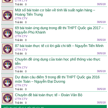
LTTK CTV
30/5/18
Trả lời:
0
Một số bài toán cơ bản về tính lãi suất ngân hàng –
Hoàng Tiến Trung
LTTK CTV
30/5/18
Trả lời:
0
69 bài toán ứng dụng trong đề thi THPT Quốc gia 2017 –
Nguyễn Phú Khánh
LTTK CTV
30/5/18
Trả lời:
0
87 bài toán thực tế có lời giải chi tiết – Nguyễn Tiến Minh
LTTK CTV
30/5/18
Trả lời:
0
Chuyên đề ứng dụng của toán học phổ thông vào thực
tiễn
LTTK CTV
30/5/18
Trả lời:
0
Dự đoán câu điểm 9 trong đề thi THPT Quốc gia 2016
môn Toán – Nguyễn Đại Dương
LTTK CTV
30/5/18
Trả lời:
0
Chuyên đề bài toán thực tế – Đoàn Văn Bộ
LTTK CTV
30/5/18
Trả lời:
0