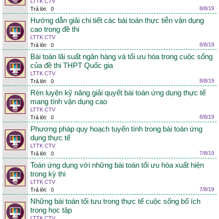
LTTK CTV
8/8/19
Trả lời:
0
Hướng dẫn giải chi tiết các bài toán thực tiễn vận dụng
cao trong đề thi
LTTK CTV
8/8/19
Trả lời:
0
Bài toán lãi suất ngân hàng và tối ưu hóa trong cuộc sống
của đề thi THPT Quốc gia
LTTK CTV
8/8/19
Trả lời:
0
Rèn luyện kỹ năng giải quyết bài toán ứng dụng thực tế
mang tính vận dụng cao
LTTK CTV
8/8/19
Trả lời:
0
Phương pháp quy hoạch tuyến tính trong bài toán ứng
dụng thực tế
LTTK CTV
7/8/19
Trả lời:
0
Toán ứng dụng với những bài toán tối ưu hóa xuất hiện
trong kỳ thi
LTTK CTV
7/8/19
Trả lời:
0
Những bài toán tối tưu trong thực tế cuộc sống bổ ích
trong học tập
LTTK CTV