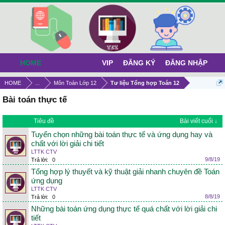
HOME
VIP
ĐĂNG KÝ
ĐĂNG NHẬP
HOME
...
Môn Toán Lớp 12
Tư liệu Tổng hợp Toán 12
Bài toán thực tế
Tiêu đề
Bài viết cuối ↓
Tuyển chọn những bài toán thực tế và ứng dụng hay và
chất với lời giải chi tiết
LTTK CTV
9/8/19
Trả lời:
0
Tổng hợp lý thuyết và kỹ thuật giải nhanh chuyên đề Toán
ứng dụng
LTTK CTV
8/8/19
Trả lời:
0
Những bài toán ứng dụng thực tế quá chất với lời giải chi
tiết