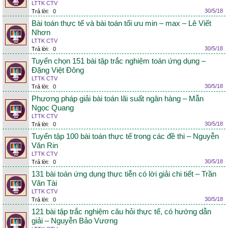
LTTK CTV
30/5/18
Trả lời:
0
Bài toán thực tế và bài toán tối ưu min – max – Lê Viết
Nhơn
LTTK CTV
30/5/18
Trả lời:
0
Tuyển chọn 151 bài tập trắc nghiệm toán ứng dụng –
Đặng Việt Đông
LTTK CTV
30/5/18
Trả lời:
0
Phương pháp giải bài toán lãi suất ngân hàng – Mẫn
Ngọc Quang
LTTK CTV
30/5/18
Trả lời:
0
Tuyển tập 100 bài toán thực tế trong các đề thi – Nguyễn
Văn Rin
LTTK CTV
30/5/18
Trả lời:
0
131 bài toán ứng dụng thực tiễn có lời giải chi tiết – Trần
Văn Tài
LTTK CTV
30/5/18
Trả lời:
0
121 bài tập trắc nghiệm câu hỏi thực tế, có hướng dẫn
giải – Nguyễn Bảo Vương