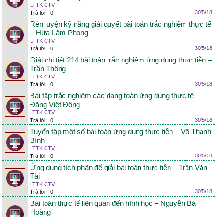
LTTK CTV
30/5/18
Trả lời:
0
Rèn luyện kỹ năng giải quyết bài toán trắc nghiệm thực tế
– Hứa Lâm Phong
LTTK CTV
30/5/18
Trả lời:
0
Giải chi tiết 214 bài toán trắc nghiệm ứng dụng thực tiễn –
Trần Thông
LTTK CTV
30/5/18
Trả lời:
0
Bài tập trắc nghiệm các dạng toán ứng dụng thực tế –
Đặng Việt Đông
LTTK CTV
30/5/18
Trả lời:
0
Tuyển tập một số bài toán ứng dụng thực tiễn – Võ Thanh
Bình
LTTK CTV
30/5/18
Trả lời:
0
Ứng dụng tích phân để giải bài toán thực tiễn – Trần Văn
Tài
LTTK CTV
30/5/18
Trả lời:
0
Bài toán thực tế liên quan đến hình học – Nguyễn Bá
Hoàng