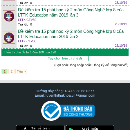
23/10/19
Trả lời:
0
Đề kiểm tra 15 phút học kỳ 2 môn Công Nghệ lớp 8 của
LTTK Education năm 2019 lần 3
LTTK CTV30
23/10/19
Trả lời:
0
Đề kiểm tra 15 phút học kỳ 2 môn Công Nghệ lớp 8 của
LTTK Education năm 2019 lần 2
LTTK CTV30
23/10/19
Trả lời:
0
Hiển thị chủ đề từ 1 đến 100 của 120
Tùy chọn hiển thị chủ đề
(Bạn phải Đăng nhập hoặc Đăng ký để đăng bài viết)
1
2
Tiếp >
Đường dây nóng: +84 09 38 68 0277
Email: luyenthithukhoa.vn@gmail.com