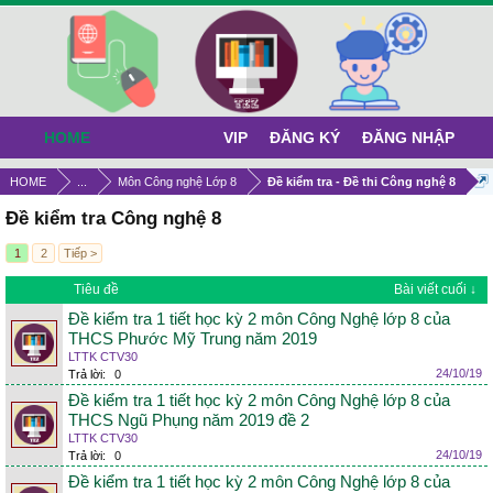
HOME
VIP
ĐĂNG KÝ
ĐĂNG NHẬP
HOME
...
Môn Công nghệ Lớp 8
Đề kiểm tra - Đề thi Công nghệ 8
Đề kiểm tra Công nghệ 8
1
2
Tiếp >
Tiêu đề
Bài viết cuối ↓
Đề kiểm tra 1 tiết học kỳ 2 môn Công Nghệ lớp 8 của
THCS Phước Mỹ Trung năm 2019
LTTK CTV30
24/10/19
Trả lời:
0
Đề kiểm tra 1 tiết học kỳ 2 môn Công Nghệ lớp 8 của
THCS Ngũ Phụng năm 2019 đề 2
LTTK CTV30
24/10/19
Trả lời:
0
Đề kiểm tra 1 tiết học kỳ 2 môn Công Nghệ lớp 8 của