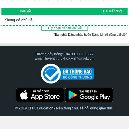
Tiêu đề
Bài viết cuối ↓
Không có chủ đề.
Tùy chọn hiển thị chủ đề
(Bạn phải Đăng nhập hoặc Đăng ký để đăng bài viết)
Đường dây nóng: +84 09 38 68 0277
Email: luyenthithukhoa.vn@gmail.com
© 2019 LTTK Education - Nền tảng chia sẻ nội dung giáo dục.