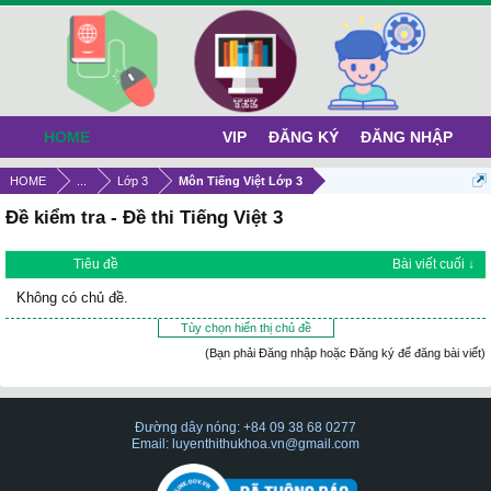
HOME
VIP
ĐĂNG KÝ
ĐĂNG NHẬP
HOME
...
Lớp 3
Môn Tiếng Việt Lớp 3
Đề kiểm tra - Đề thi Tiếng Việt 3
Tiêu đề
Bài viết cuối ↓
Không có chủ đề.
Tùy chọn hiển thị chủ đề
(Bạn phải Đăng nhập hoặc Đăng ký để đăng bài viết)
Đường dây nóng: +84 09 38 68 0277
Email: luyenthithukhoa.vn@gmail.com