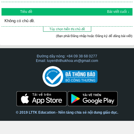
Tiêu đề
Bài viết cuối ↓
Không có chủ đề.
Tùy chọn hiển thị chủ đề
(Bạn phải Đăng nhập hoặc Đăng ký để đăng bài viết)
Đường dây nóng: +84 09 38 68 0277
Email: luyenthithukhoa.vn@gmail.com
© 2019 LTTK Education - Nền tảng chia sẻ nội dung giáo dục.