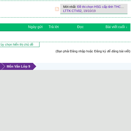
Mới nhất:
Đề thi chọn HSG cấp tỉnh THCS năm 2014-2015 môn Ngữ văn có đáp án - tỉnh Đắk Lắk
LTTK CTV02
,
19/10/19
Ngày gửi
Trả lời
Đọc
Bài viết cuối ↓
ùy chọn hiển thị chủ đề
(Bạn phải Đăng nhập hoặc Đăng ký để đăng bài viết)
Môn Văn Lớp 9