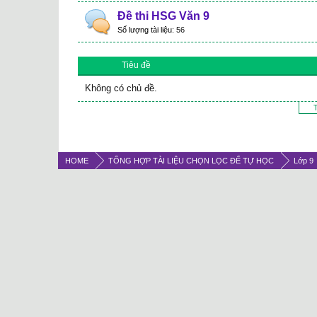
Đề thi HSG Văn 9
Số lượng tài liệu:
56
Tiêu đề
Không có chủ đề.
T
HOME
TỔNG HỢP TÀI LIỆU CHỌN LỌC ĐỂ TỰ HỌC
Lớp 9