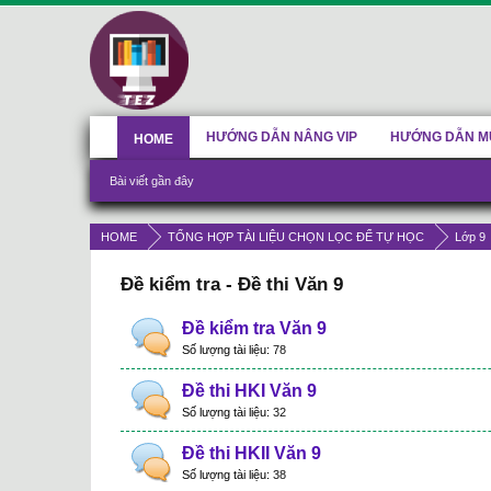
HƯỚNG DẪN NÂNG VIP
HƯỚNG DẪN M
HOME
Bài viết gần đây
HOME
TỔNG HỢP TÀI LIỆU CHỌN LỌC ĐỂ TỰ HỌC
Lớp 9
Đề kiểm tra - Đề thi Văn 9
Đề kiểm tra Văn 9
Số lượng tài liệu:
78
Đề thi HKI Văn 9
Số lượng tài liệu:
32
Đề thi HKII Văn 9
Số lượng tài liệu:
38