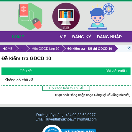
HOME
VIP
ĐĂNG KÝ
ĐĂNG NHẬP
HOME
...
Môn GDCD Lớp 10
Đề kiểm tra - Đề thi GDCD 10
Đề kiểm tra GDCD 10
Tiêu đề
Bài viết cuối ↓
Không có chủ đề.
Tùy chọn hiển thị chủ đề
(Bạn phải Đăng nhập hoặc Đăng ký để đăng bài viết)
Đường dây nóng: +84 09 38 68 0277
Email: luyenthithukhoa.vn@gmail.com