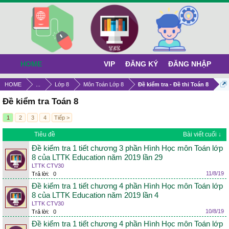
HOME
VIP
ĐĂNG KÝ
ĐĂNG NHẬP
HOME
...
Lớp 8
Môn Toán Lớp 8
Đề kiểm tra - Đề thi Toán 8
Đề kiểm tra Toán 8
1
2
3
4
Tiếp >
Tiêu đề
Bài viết cuối ↓
Đề kiểm tra 1 tiết chương 3 phần Hình Học môn Toán lớp
8 của LTTK Education năm 2019 lần 29
LTTK CTV30
11/8/19
Trả lời:
0
Đề kiểm tra 1 tiết chương 4 phần Hình Học môn Toán lớp
8 của LTTK Education năm 2019 lần 4
LTTK CTV30
10/8/19
Trả lời:
0
Đề kiểm tra 1 tiết chương 4 phần Hình Học môn Toán lớp