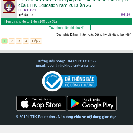
Đề kiểm tra 1 tiết chương 4 phần Đại Số môn Toán lớp 8
của LTTK Education năm 2019 lần 26
LTTK CTV30
9/8/19
Trả lời:
0
Hiển thị chủ đề từ 1 đến 100 của 312
Tùy chọn hiển thị chủ đề
(Bạn phải Đăng nhập hoặc Đăng ký để đăng bài viết)
1
2
3
4
Tiếp >
Đường dây nóng: +84 09 38 68 0277
Email: luyenthithukhoa.vn@gmail.com
© 2019 LTTK Education - Nền tảng chia sẻ nội dung giáo dục.