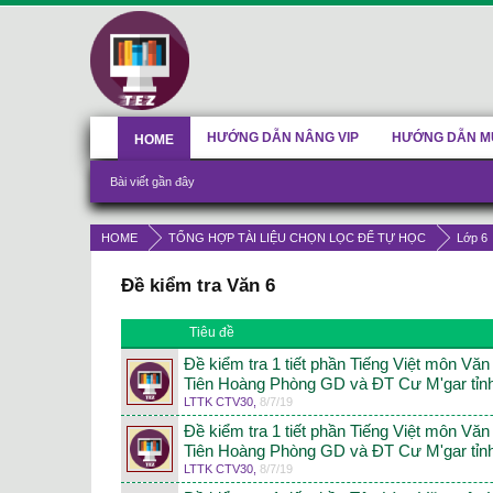
HƯỚNG DẪN NÂNG VIP
HƯỚNG DẪN M
HOME
Bài viết gần đây
HOME
TỔNG HỢP TÀI LIỆU CHỌN LỌC ĐỂ TỰ HỌC
Lớp 6
Đề kiểm tra Văn 6
Tiêu đề
Đề kiểm tra 1 tiết phần Tiếng Việt môn Vă
Tiên Hoàng Phòng GD và ĐT Cư M'gar tỉn
LTTK CTV30
,
8/7/19
Đề kiểm tra 1 tiết phần Tiếng Việt môn Vă
Tiên Hoàng Phòng GD và ĐT Cư M'gar tỉn
LTTK CTV30
,
8/7/19