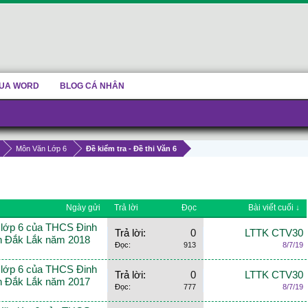
UA WORD
BLOG CÁ NHÂN
Môn Văn Lớp 6
Đề kiểm tra - Đề thi Văn 6
Ngày gửi
Trả lời
Đọc
Bài viết cuối ↓
n lớp 6 của THCS Đinh
Trả lời:
0
LTTK CTV30
h Đắk Lắk năm 2018
Đọc:
913
8/7/19
n lớp 6 của THCS Đinh
Trả lời:
0
LTTK CTV30
h Đắk Lắk năm 2017
Đọc:
777
8/7/19