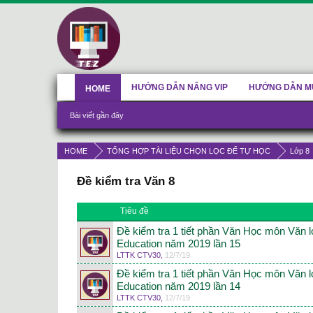
HƯỚNG DẪN NÂNG VIP
HƯỚNG DẪN M
HOME
Bài viết gần đây
HOME
TỔNG HỢP TÀI LIỆU CHỌN LỌC ĐỂ TỰ HỌC
Lớp 8
Đề kiểm tra Văn 8
Tiêu đề
Đề kiểm tra 1 tiết phần Văn Học môn Văn 
Education năm 2019 lần 15
LTTK CTV30
,
12/7/19
Đề kiểm tra 1 tiết phần Văn Học môn Văn 
Education năm 2019 lần 14
LTTK CTV30
,
12/7/19