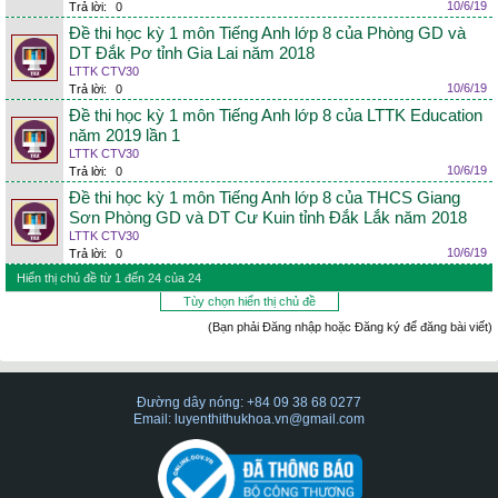
10/6/19
Trả lời:
0
Đề thi học kỳ 1 môn Tiếng Anh lớp 8 của Phòng GD và
DT Đắk Pơ tỉnh Gia Lai năm 2018
LTTK CTV30
10/6/19
Trả lời:
0
Đề thi học kỳ 1 môn Tiếng Anh lớp 8 của LTTK Education
năm 2019 lần 1
LTTK CTV30
10/6/19
Trả lời:
0
Đề thi học kỳ 1 môn Tiếng Anh lớp 8 của THCS Giang
Sơn Phòng GD và DT Cư Kuin tỉnh Đắk Lắk năm 2018
LTTK CTV30
10/6/19
Trả lời:
0
Hiển thị chủ đề từ 1 đến 24 của 24
Tùy chọn hiển thị chủ đề
(Bạn phải Đăng nhập hoặc Đăng ký để đăng bài viết)
Đường dây nóng: +84 09 38 68 0277
Email: luyenthithukhoa.vn@gmail.com