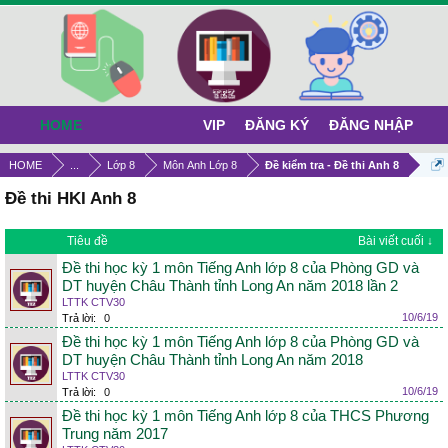
HOME
VIP
ĐĂNG KÝ
ĐĂNG NHẬP
HOME
...
Lớp 8
Môn Anh Lớp 8
Đề kiểm tra - Đề thi Anh 8
Đề thi HKI Anh 8
Tiêu đề
Bài viết cuối ↓
Đề thi học kỳ 1 môn Tiếng Anh lớp 8 của Phòng GD và
DT huyện Châu Thành tỉnh Long An năm 2018 lần 2
LTTK CTV30
10/6/19
Trả lời:
0
Đề thi học kỳ 1 môn Tiếng Anh lớp 8 của Phòng GD và
DT huyện Châu Thành tỉnh Long An năm 2018
LTTK CTV30
10/6/19
Trả lời:
0
Đề thi học kỳ 1 môn Tiếng Anh lớp 8 của THCS Phương
Trung năm 2017