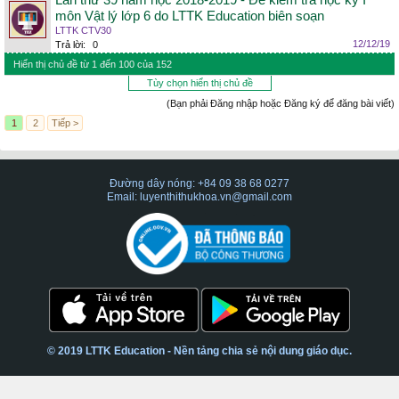
Lần thứ 39 năm học 2018-2019 - Đề kiểm tra học kỳ I
môn Vật lý lớp 6 do LTTK Education biên soạn
LTTK CTV30
12/12/19
Trả lời:
0
Hiển thị chủ đề từ 1 đến 100 của 152
Tùy chọn hiển thị chủ đề
(Bạn phải Đăng nhập hoặc Đăng ký để đăng bài viết)
1
2
Tiếp >
Đường dây nóng: +84 09 38 68 0277
Email: luyenthithukhoa.vn@gmail.com
© 2019 LTTK Education - Nền tảng chia sẻ nội dung giáo dục.