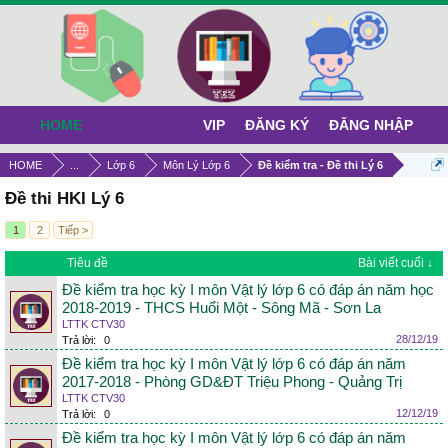
HOME
VIP
ĐĂNG KÝ
ĐĂNG NHẬP
HOME
...
Lớp 6
Môn Lý Lớp 6
Đề kiểm tra - Đề thi Lý 6
Đề thi HKI Lý 6
1
2
Tiếp >
Tiêu đề
Bài viết cuối ↓
Đề kiểm tra học kỳ I môn Vật lý lớp 6 có đáp án năm học
2018-2019 - THCS Huổi Một - Sông Mã - Sơn La
LTTK CTV30
28/12/19
Trả lời:
0
Đề kiểm tra học kỳ I môn Vật lý lớp 6 có đáp án năm
2017-2018 - Phòng GD&ĐT Triệu Phong - Quảng Trị
LTTK CTV30
12/12/19
Trả lời:
0
Đề kiểm tra học kỳ I môn Vật lý lớp 6 có đáp án năm