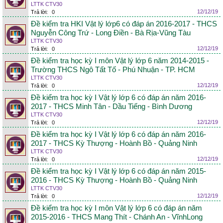
LTTK CTV30
12/12/19
Trả lời:
0
Đề kiểm tra HKI Vật lý lớp6 có đáp án 2016-2017 - THCS
Nguyễn Công Trứ - Long Điền - Bà Rịa-Vũng Tàu
LTTK CTV30
12/12/19
Trả lời:
0
Đề kiểm tra học kỳ I môn Vật lý lớp 6 năm 2014-2015 -
Trường THCS Ngô Tất Tố - Phú Nhuận - TP. HCM
LTTK CTV30
12/12/19
Trả lời:
0
Đề kiểm tra học kỳ I Vật lý lớp 6 có đáp án năm 2016-
2017 - THCS Minh Tân - Dầu Tiếng - Bình Dương
LTTK CTV30
12/12/19
Trả lời:
0
Đề kiểm tra học kỳ I Vật lý lớp 6 có đáp án năm 2016-
2017 - THCS Kỳ Thượng - Hoành Bồ - Quảng Ninh
LTTK CTV30
12/12/19
Trả lời:
0
Đề kiểm tra học kỳ I Vật lý lớp 6 có đáp án năm 2015-
2016 - THCS Kỳ Thượng - Hoành Bồ - Quảng Ninh
LTTK CTV30
12/12/19
Trả lời:
0
Đề kiểm tra học kỳ I môn Vật lý lớp 6 có đáp án năm
2015-2016 - THCS Mang Thít - Chánh An - VĩnhLong