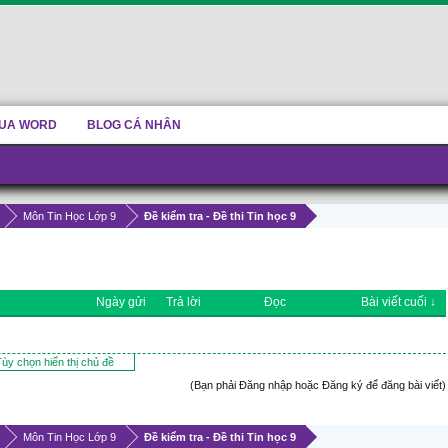
UA WORD
BLOG CÁ NHÂN
Môn Tin Học Lớp 9
Đề kiểm tra - Đề thi Tin học 9
Ngày gửi
Trả lời
Đọc
Bài viết cuối ↓
ùy chọn hiển thị chủ đề
(Bạn phải Đăng nhập hoặc Đăng ký để đăng bài viết)
Môn Tin Học Lớp 9
Đề kiểm tra - Đề thi Tin học 9