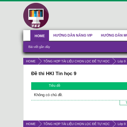
HƯỚNG DẪN NÂNG VIP
HƯỚNG DẪN M
HOME
Bài viết gần đây
HOME
TỔNG HỢP TÀI LIỆU CHỌN LỌC ĐỂ TỰ HỌC
Lớp 9
Đề thi HKI Tin học 9
Tiêu đề
Không có chủ đề.
T
HOME
TỔNG HỢP TÀI LIỆU CHỌN LỌC ĐỂ TỰ HỌC
Lớp 9