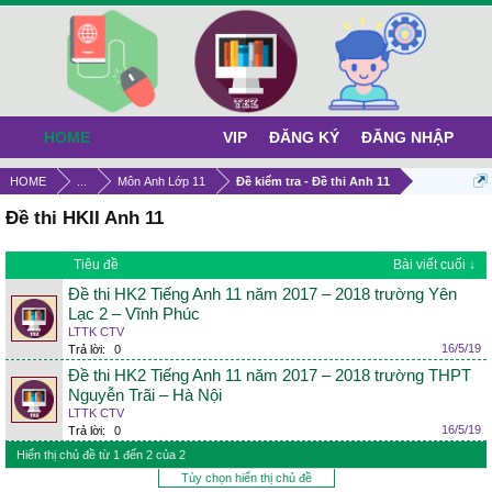
HOME
VIP
ĐĂNG KÝ
ĐĂNG NHẬP
HOME
...
Môn Anh Lớp 11
Đề kiểm tra - Đề thi Anh 11
Đề thi HKII Anh 11
Tiêu đề
Bài viết cuối ↓
Đề thi HK2 Tiếng Anh 11 năm 2017 – 2018 trường Yên
Lạc 2 – Vĩnh Phúc
LTTK CTV
16/5/19
Trả lời:
0
Đề thi HK2 Tiếng Anh 11 năm 2017 – 2018 trường THPT
Nguyễn Trãi – Hà Nội
LTTK CTV
16/5/19
Trả lời:
0
Hiển thị chủ đề từ 1 đến 2 của 2
Tùy chọn hiển thị chủ đề