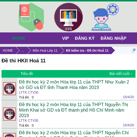
HOME
VIP
ĐĂNG KÝ
ĐĂNG NHẬP
HOME
...
Môn Hoá Lớp 11
Đề kiểm tra - Đề thi Hoá 11
Đề thi HKII Hoá 11
Tiêu đề
Bài viết cuối ↓
Đề thi học kỳ 2 môn Hóa lớp 11 của THPT Như Xuân 2
sở GD và ĐT tỉnh Thanh Hóa năm 2019
LTTK CTV30
15/4/20
Trả lời:
0
Đề thi học kỳ 2 môn Hóa lớp 11 của THPT Nguyễn Thị
Minh Khai sở GD và ĐT thành phố Hồ Chí Minh năm
2019
LTTK CTV30
15/4/20
Trả lời:
0
Đề thi học kỳ 2 môn Hóa lớp 11 của THPT Nguyễn Chí