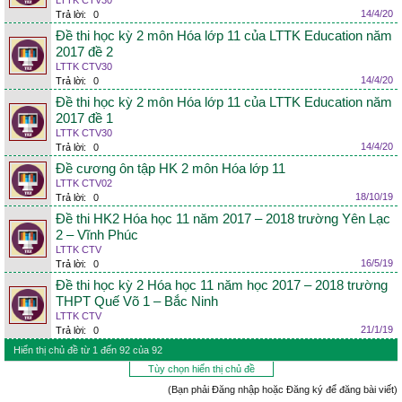
LTTK CTV30
14/4/20
Trả lời:
0
Đề thi học kỳ 2 môn Hóa lớp 11 của LTTK Education năm
2017 đề 2
LTTK CTV30
14/4/20
Trả lời:
0
Đề thi học kỳ 2 môn Hóa lớp 11 của LTTK Education năm
2017 đề 1
LTTK CTV30
14/4/20
Trả lời:
0
Đề cương ôn tập HK 2 môn Hóa lớp 11
LTTK CTV02
18/10/19
Trả lời:
0
Đề thi HK2 Hóa học 11 năm 2017 – 2018 trường Yên Lạc
2 – Vĩnh Phúc
LTTK CTV
16/5/19
Trả lời:
0
Đề thi học kỳ 2 Hóa học 11 năm học 2017 – 2018 trường
THPT Quế Võ 1 – Bắc Ninh
LTTK CTV
21/1/19
Trả lời:
0
Hiển thị chủ đề từ 1 đến 92 của 92
Tùy chọn hiển thị chủ đề
(Bạn phải Đăng nhập hoặc Đăng ký để đăng bài viết)