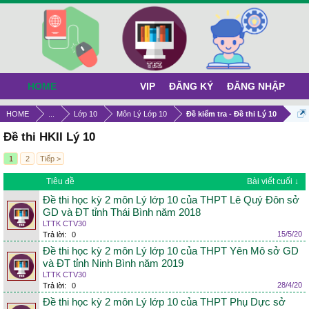
HOME
VIP
ĐĂNG KÝ
ĐĂNG NHẬP
HOME
...
Lớp 10
Môn Lý Lớp 10
Đề kiểm tra - Đề thi Lý 10
Đề thi HKII Lý 10
1
2
Tiếp >
Tiêu đề
Bài viết cuối ↓
Đề thi học kỳ 2 môn Lý lớp 10 của THPT Lê Quý Đôn sở
GD và ĐT tỉnh Thái Bình năm 2018
LTTK CTV30
15/5/20
Trả lời:
0
Đề thi học kỳ 2 môn Lý lớp 10 của THPT Yên Mô sở GD
và ĐT tỉnh Ninh Bình năm 2019
LTTK CTV30
28/4/20
Trả lời:
0
Đề thi học kỳ 2 môn Lý lớp 10 của THPT Phụ Dực sở