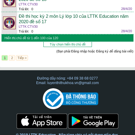
LTTK CTV30
28/4/20
Trả lời:
0
Đề thi học kỳ 2 môn Lý lớp 10 của LTTK Education năm
2020 đề số 17
LTTK CTV30
28/4/20
Trả lời:
0
Hiển thị chủ đề từ 1 đến 100 của 120
Tùy chọn hiển thị chủ đề
(Bạn phải Đăng nhập hoặc Đăng ký để đăng bài viết)
1
2
Tiếp >
Đường dây nóng: +84 09 38 68 0277
Email: luyenthithukhoa.vn@gmail.com