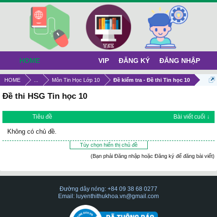
HOME
VIP
ĐĂNG KÝ
ĐĂNG NHẬP
HOME
...
Môn Tin Học Lớp 10
Đề kiểm tra - Đề thi Tin học 10
Đề thi HSG Tin học 10
Tiêu đề
Bài viết cuối ↓
Không có chủ đề.
Tùy chọn hiển thị chủ đề
(Bạn phải Đăng nhập hoặc Đăng ký để đăng bài viết)
Đường dây nóng: +84 09 38 68 0277
Email: luyenthithukhoa.vn@gmail.com