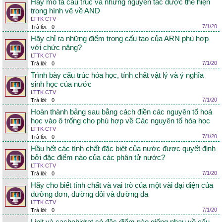
Hãy mô tả cấu trúc và những nguyên tắc được thể hiện
trong hình vẽ về AND
LTTK CTV
7/1/20
Trả lời:
0
Hãy chỉ ra những điểm trong cấu tạo của ARN phù hợp
với chức năng?
LTTK CTV
7/1/20
Trả lời:
0
Trình bày cấu trúc hóa học, tính chất vật lý và ý nghĩa
sinh học của nước
LTTK CTV
7/1/20
Trả lời:
0
Hoàn thành bảng sau bằng cách điền các nguyên tố hoá
học vào ô trống cho phù hợp về Các nguyên tố hóa học
LTTK CTV
7/1/20
Trả lời:
0
Hầu hết các tính chất đặc biệt của nước được quyết định
bởi đặc điểm nào của các phân tử nước?
LTTK CTV
7/1/20
Trả lời:
0
Hãy cho biết tính chất và vai trò của một vài đại diện của
đường đơn, đường đôi và đường đa
LTTK CTV
7/1/20
Trả lời:
0