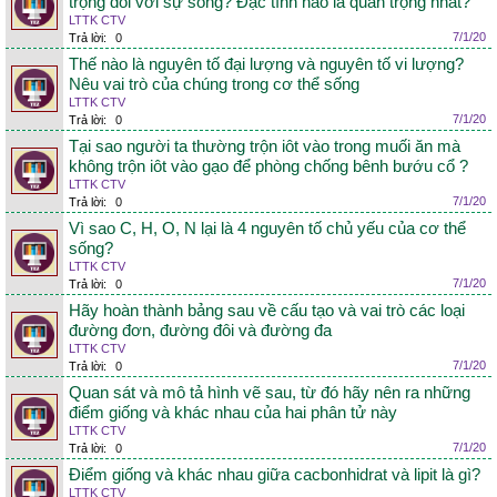
trọng đối với sự sống? Đặc tính nào là quan trọng nhất?
LTTK CTV
7/1/20
Trả lời:
0
Thế nào là nguyên tố đại lượng và nguyên tố vi lượng?
Nêu vai trò của chúng trong cơ thể sống
LTTK CTV
7/1/20
Trả lời:
0
Tại sao người ta thường trộn iôt vào trong muối ăn mà
không trộn iôt vào gạo để phòng chống bênh bướu cổ ?
LTTK CTV
7/1/20
Trả lời:
0
Vì sao C, H, O, N lại là 4 nguyên tố chủ yếu của cơ thể
sống?
LTTK CTV
7/1/20
Trả lời:
0
Hãy hoàn thành bảng sau về cấu tạo và vai trò các loại
đường đơn, đường đôi và đường đa
LTTK CTV
7/1/20
Trả lời:
0
Quan sát và mô tả hình vẽ sau, từ đó hãy nên ra những
điểm giống và khác nhau của hai phân tử này
LTTK CTV
7/1/20
Trả lời:
0
Điểm giống và khác nhau giữa cacbonhidrat và lipit là gì?
LTTK CTV