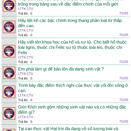
trống trong bảng sau về đặc điểm chính của mỗi giới
LTTK CTV
7/1/20
Trả lời:
0
Hãy liệt kê các bậc chính trong thang phân loại từ thấp
đến cao.
LTTK CTV
7/1/20
Trả lời:
0
Hãy viết tên khoa học của hổ và sư tử. Cho biết hổ thuộc
loài tigris, thuộc chi Felis sư tử thuộc loài leo, thuộc chi
Felis
LTTK CTV
7/1/20
Trả lời:
0
Em phải làm gì để bảo tồn đa dạng sinh vật ?
LTTK CTV
7/1/20
Trả lời:
0
Trình bày đãc điểm thích nghi của thực vật vối đời sống ở
cạn.
LTTK CTV
7/1/20
Trả lời:
0
Giới Khởi sinh gồm những sinh vật nào và có những đặc
điểm gì?
LTTK CTV
7/1/20
Trả lời:
0
Tại sao thực vật Hạt kín đa dạng về số lượng loài và