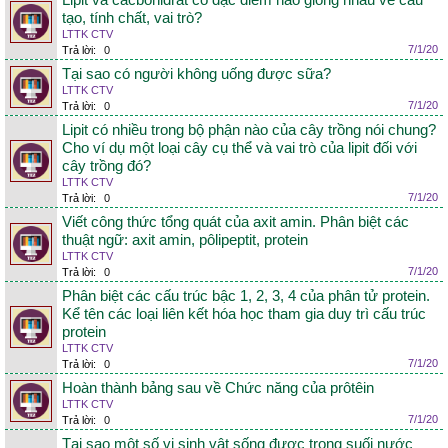
Lipit và cacbohidrat có đặc điểm nào giống nhau về cấu
tạo, tính chất, vai trò?
LTTK CTV
7/1/20
Trả lời:
0
Tại sao có người không uống được sữa?
LTTK CTV
7/1/20
Trả lời:
0
Lipit có nhiều trong bộ phận nào của cây trồng nói chung?
Cho ví dụ một loại cây cụ thể và vai trò của lipit đối với
cây trồng đó?
LTTK CTV
7/1/20
Trả lời:
0
Viết công thức tổng quát của axit amin. Phân biệt các
thuật ngữ: axit amin, pôlipeptit, protein
LTTK CTV
7/1/20
Trả lời:
0
Phân biệt các cấu trúc bậc 1, 2, 3, 4 của phân tử protein.
Kể tên các loại liên kết hóa học tham gia duy trì cấu trúc
protein
LTTK CTV
7/1/20
Trả lời:
0
Hoàn thành bảng sau về Chức năng của prôtêin
LTTK CTV
7/1/20
Trả lời:
0
Tại sao một số vi sinh vật sống được trong suối nước