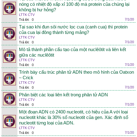
nóng có nhiệt độ xấp xỉ 100 độ mà protein của chúng lại
không bị hư hỏng?
LTTK CTV
7/1/20
Trả lời:
0
Tại sao khi đun sôi nước lọc cua (canh cua) thì protein
của cua lại đông thành từng mảng?
LTTK CTV
7/1/20
Trả lời:
0
Mô tả thành phần cấu tạo của một nuclêôtit và liên kết
giữa các nuclêôtit
LTTK CTV
7/1/20
Trả lời:
0
Trình bày cấu trúc phân tử ADN theo mô hình của Oatxon
– Crick
LTTK CTV
7/1/20
Trả lời:
0
Phân biệt các loại liên kết trong phân tử ADN
LTTK CTV
7/1/20
Trả lời:
0
Một đoạn ADN có 2400 nucleotit, có hiệu của A với loại
nucleotit khác là 30% số nucleotit của gen. Xác định số
nucleotit từng loại của ADN.
LTTK CTV
7/1/20
Trả lời:
0