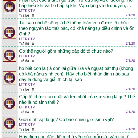
Phân biệt các thuật ngữ sau: Tự dưỡng và dị dưỡng, Hô
hấp hiếu khí và hô hấp kị khí, Vận động và di chuyển, ...
LTTK CTV
7/1/20
Trả lời:
0
Tại sao nói hệ sống là hệ thống toàn vẹn được tổ chức
theo nguyên tắc thứ bậc, có khả năng tự điều chỉnh và ổn
định?
LTTK CTV
7/1/20
Trả lời:
0
Cơ thể người gồm những cấp độ tổ chức nào?
LTTK CTV
7/1/20
Trả lời:
0
ho biết con la (là con lai giữa lừa và ngựa) bất thụ (không
có khả năng sinh con). Hãy cho biết nhận định nào sau
đây là đúng và giải thích tại sao
LTTK CTV
7/1/20
Trả lời:
0
Cấp tổ chức cao nhất và lớn nhất của sự sống là gì ? Thế
nào là hộ sinh thái ?
LTTK CTV
7/1/20
Trả lời:
0
Giới sinh vật là gì ? Có bao nhiêu giới sinh vật?
LTTK CTV
7/1/20
Trả lời:
0
Hãy điền các đặc điểm chủ yếu của mỗi giới vào các ô