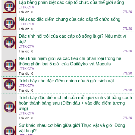
Lập bảng phân biệt các cấp tổ chức của thế giới sống
LTTK CTV
7/1/20
Trả lời:
0
Nêu các đặc điểm chung của các cấp tổ chức sống
LTTK CTV
7/1/20
Trả lời:
0
Đặc tính nổi trội của các cấp độ sống là gì? Nêu một ví
dụ?
LTTK CTV
7/1/20
Trả lời:
0
Nêu khái niệm giới và các tiêu chí phân loại trong hệ
thống phân loại 5 giới của Oaitâykơ và Magulis
LTTK CTV
7/1/20
Trả lời:
0
Trình bày các đặc điểm chính của 5 giới sinh vật
LTTK CTV
7/1/20
Trả lời:
0
Trình bày đặc điểm chính của mỗi giới sinh vật bằng cách
hoàn thành bảng sau (Điền dấu + vào đặc điểm tương
ứng)
LTTK CTV
7/1/20
Trả lời:
0
Sự khác nhau cơ bản giữa giới Thực vật và giới Động
vật là gì?