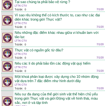
Tại sao chúng ta phải bảo vệ rừng ?
LTTK CTV
7/1/20
Trả lời:
0
Vì sao rêu không thể có kích thước to, cao như các đại
diện khác trong giới Thực vật?
LTTK CTV
7/1/20
Trả lời:
0
Nêu những đặc điểm khác nhau giữa vi khuẩn lam với
tảo lục
LTTK CTV
7/1/20
Trả lời:
0
Thực vật có nguồn gốc từ đâu?
LTTK CTV
7/1/20
Trả lời:
0
Nêu các lí do phải bảo tồn các động vật quý hiếm
LTTK CTV
7/1/20
Trả lời:
0
Một khoá phân loại được xây dựng cho 10 nhóm động
vật dựa trên 7 đặc điểm như hình dưới đây
LTTK CTV
7/1/20
Trả lời:
0
Nêu sự đa dạng của thế giới sinh vật thể hiện chủ yếu
trong giới Thực vật và giới Động vật về hình thái, màu
sắc, nơi ở và tập tính