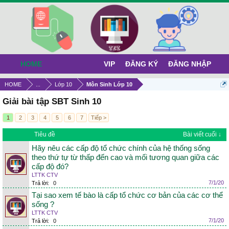
HOME
VIP
ĐĂNG KÝ
ĐĂNG NHẬP
HOME
...
Lớp 10
Môn Sinh Lớp 10
Giải bài tập SBT Sinh 10
1
2
3
4
5
6
7
Tiếp >
Tiêu đề
Bài viết cuối ↓
Hãy nêu các cấp độ tổ chức chính của hệ thống sống
theo thứ tự từ thấp đến cao và mối tương quan giữa các
cấp độ đó?
LTTK CTV
7/1/20
Trả lời:
0
Tại sao xem tế bào là cấp tổ chức cơ bản của các cơ thể
sống ?
LTTK CTV
7/1/20
Trả lời:
0