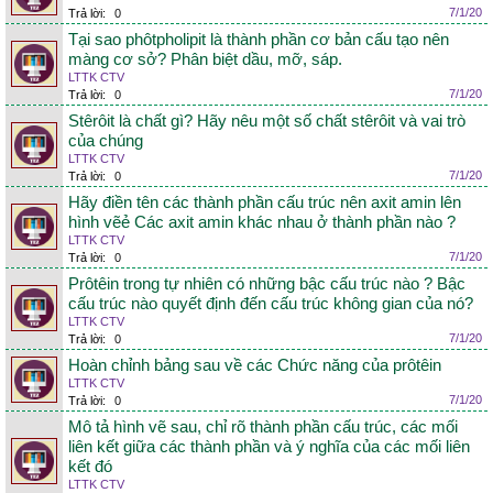
7/1/20
Trả lời:
0
Tại sao phôtpholipit là thành phần cơ bản cấu tạo nên
màng cơ sở? Phân biệt dầu, mỡ, sáp.
LTTK CTV
7/1/20
Trả lời:
0
Stêrôit là chất gì? Hãy nêu một số chất stêrôit và vai trò
của chúng
LTTK CTV
7/1/20
Trả lời:
0
Hãy điền tên các thành phần cấu trúc nên axit amin lên
hình vẽẻ Các axit amin khác nhau ở thành phần nào ?
LTTK CTV
7/1/20
Trả lời:
0
Prôtêin trong tự nhiên có những bậc cấu trúc nào ? Bậc
cấu trúc nào quyết định đến cấu trúc không gian của nó?
LTTK CTV
7/1/20
Trả lời:
0
Hoàn chỉnh bảng sau về các Chức năng của prôtêin
LTTK CTV
7/1/20
Trả lời:
0
Mô tả hình vẽ sau, chỉ rõ thành phần cấu trúc, các mối
liên kết giữa các thành phần và ý nghĩa của các mối liên
kết đó
LTTK CTV