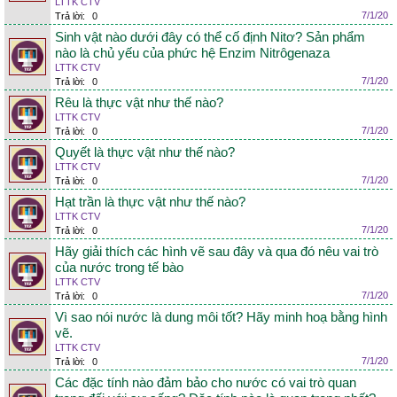
LTTK CTV
7/1/20
Trả lời:
0
Sinh vật nào dưới đây có thể cố định Nitơ? Sản phẩm
nào là chủ yếu của phức hệ Enzim Nitrôgenaza
LTTK CTV
7/1/20
Trả lời:
0
Rêu là thực vật như thế nào?
LTTK CTV
7/1/20
Trả lời:
0
Quyết là thực vật như thế nào?
LTTK CTV
7/1/20
Trả lời:
0
Hạt trần là thực vật như thế nào?
LTTK CTV
7/1/20
Trả lời:
0
Hãy giải thích các hình vẽ sau đây và qua đó nêu vai trò
của nước trong tế bào
LTTK CTV
7/1/20
Trả lời:
0
Vì sao nói nước là dung môi tốt? Hãy minh hoạ bằng hình
vẽ.
LTTK CTV
7/1/20
Trả lời:
0
Các đặc tính nào đảm bảo cho nước có vai trò quan