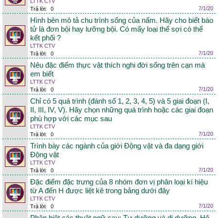
LTTK CTV
7/1/20
Trả lời:
0
Hình bên mô tả chu trình sống của nấm. Hãy cho biết bào
tử là đơn bội hay lưỡng bội. Có mấy loại thể sợi có thể
kết phối ?
LTTK CTV
7/1/20
Trả lời:
0
Nêu đặc điểm thực vật thích nghi đời sống trên cạn mà
em biết
LTTK CTV
7/1/20
Trả lời:
0
Chỉ có 5 quá trình (đánh số 1, 2, 3, 4, 5) và 5 giai đoạn (I,
II, III, IV, V). Hãy chọn những quá trình hoặc các giai đoạn
phù hợp với các mục sau
LTTK CTV
7/1/20
Trả lời:
0
Trình bày các ngành của giới Động vật và đa dạng giới
Động vật
LTTK CTV
7/1/20
Trả lời:
0
Đặc điểm đặc trưng của 8 nhóm đơn vị phân loại kí hiệu
từ A đến H được liệt kê trong bảng dưới đây
LTTK CTV
7/1/20
Trả lời:
0