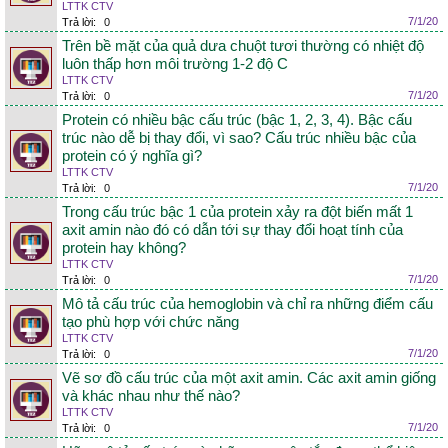
LTTK CTV
7/1/20
Trả lời:
0
Trên bề mặt của quả dưa chuột tươi thường có nhiệt độ
luôn thấp hơn môi trường 1-2 độ C
LTTK CTV
7/1/20
Trả lời:
0
Protein có nhiều bậc cấu trúc (bậc 1, 2, 3, 4). Bậc cấu
trúc nào dễ bị thay đổi, vì sao? Cấu trúc nhiều bậc của
protein có ý nghĩa gì?
LTTK CTV
7/1/20
Trả lời:
0
Trong cấu trúc bậc 1 của protein xảy ra đột biến mất 1
axit amin nào đó có dẫn tới sự thay đổi hoạt tính của
protein hay không?
LTTK CTV
7/1/20
Trả lời:
0
Mô tả cấu trúc của hemoglobin và chỉ ra những điểm cấu
tạo phù hợp với chức năng
LTTK CTV
7/1/20
Trả lời:
0
Vẽ sơ đồ cấu trúc của một axit amin. Các axit amin giống
và khác nhau như thế nào?
LTTK CTV
7/1/20
Trả lời:
0