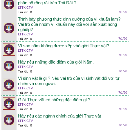
phân bố rộng rãi trên Trái Đất ?
LTTK CTV
7/1/20
Trả lời:
0
Trình bày phương thức dinh dưỡng của vi khuẩn lam?
Vai trò của nhóm vi khuẩn này đối với sản xuất nông
nghiệp?
LTTK CTV
7/1/20
Trả lời:
0
Vì sao nấm không được xếp vàó giới Thực vật?
LTTK CTV
7/1/20
Trả lời:
0
Hãy nêu những đặc điểm của giới Nấm.
LTTK CTV
7/1/20
Trả lời:
0
Vi sinh vật là gì ? Nêu vai trò của vi sinh vật đối với tự
nhiên và con người.
LTTK CTV
7/1/20
Trả lời:
0
Giới Thực vật có những đặc điểm gì ?
LTTK CTV
7/1/20
Trả lời:
0
Hãy nêu các ngành chính của giới Thực vật
LTTK CTV
7/1/20
Trả lời:
0