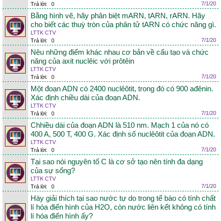
7/1/20
Trả lời:
0
Bằng hình vẽ, hãy phân biệt mARN, tARN, rARN. Hãy
cho biết các thuỳ tròn của phân tử tARN có chức năng gì.
LTTK CTV
7/1/20
Trả lời:
0
Nêu những điểm khác nhau cơ bản về cấu tạo và chức
năng của axit nuclêic với prôtêin
LTTK CTV
7/1/20
Trả lời:
0
Một đoạn ADN có 2400 nuclêôtit, trong đó có 900 ađênin.
Xác định chiều dài của đoạn ADN.
LTTK CTV
7/1/20
Trả lời:
0
Chhiều dài của đoạn ADN là 510 nm. Mạch 1 của nó có
400 A, 500 T, 400 G. Xác định số nuclêôtit của đoạn ADN.
LTTK CTV
7/1/20
Trả lời:
0
Tại sao nói nguyên tố C là cơ sở tạo nên tính đa dạng
của sự sống?
LTTK CTV
7/1/20
Trả lời:
0
Häy giải thích tại sao nước tự do trong tế bào có tính chất
lí hóa điển hình của H2O, còn nước liên kết không có tính
lí hóa điển hình ấy?