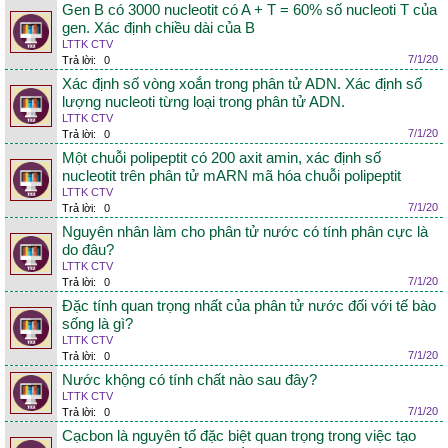
Gen B có 3000 nucleotit có A + T = 60% số nucleoti T của
gen. Xác định chiều dài của B
LTTK CTV
7/1/20
Trả lời:
0
Xác định số vòng xoắn trong phân tử ADN. Xác định số
lượng nucleoti từng loại trong phân tử ADN.
LTTK CTV
7/1/20
Trả lời:
0
Một chuỗi polipeptit có 200 axit amin, xác định số
nucleotit trên phân tử mARN mã hóa chuỗi polipeptit
LTTK CTV
7/1/20
Trả lời:
0
Nguyên nhân làm cho phân tử nước có tính phân cực là
do đâu?
LTTK CTV
7/1/20
Trả lời:
0
Đặc tính quan trọng nhất của phân tử nước đối với tế bào
sống là gì?
LTTK CTV
7/1/20
Trả lời:
0
Nước khộng có tính chất nào sau đây?
LTTK CTV
7/1/20
Trả lời:
0
Cạcbon là nguyên tố đặc biệt quan trọng trong việc tạo