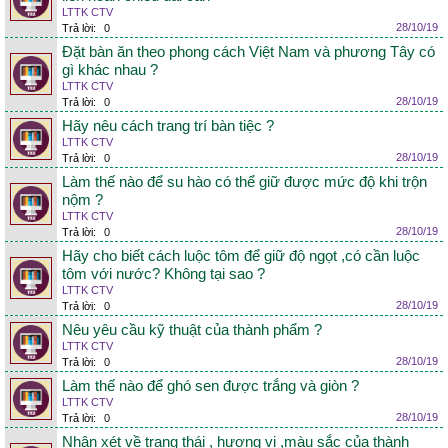
LTTK CTV
28/10/19
Trả lời:
0
Đặt bàn ăn theo phong cách Việt Nam và phương Tây có
gì khác nhau ?
LTTK CTV
28/10/19
Trả lời:
0
Hãy nêu cách trang trí bàn tiệc ?
LTTK CTV
28/10/19
Trả lời:
0
Làm thế nào để su hào có thể giữ được mức độ khi trộn
nộm ?
LTTK CTV
28/10/19
Trả lời:
0
Hãy cho biết cách luộc tôm để giữ độ ngọt ,có cần luộc
tôm với nước? Không tại sao ?
LTTK CTV
28/10/19
Trả lời:
0
Nêu yêu cầu kỹ thuật của thành phẩm ?
LTTK CTV
28/10/19
Trả lời:
0
Làm thế nào để ghó sen được trắng và giòn ?
LTTK CTV
28/10/19
Trả lời:
0
Nhận xét về trạng thái , hương vị ,màu sắc của thành