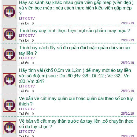
Hãy so sánh sự khác nhau giữa viền gấp mép (viền dẹp )
và viền bọc mép ; nêu cách thực hiện kiểu viền gấp mép
?
LTTK CTV
28/10/19
Trả lời:
0
Trình bày quy trình thực hiện một sản phẩm may mặc ?
LTTK CTV
28/10/19
Trả lời:
0
Trình bày cách lấy số đo quần đùi hoặc quần dài vào áo
tay liền ?
LTTK CTV
28/10/19
Trả lời:
0
Hãy tính vải (khổ 0,9m và 1,2m ) để may một áo tay liền
với số đo(cm) sau : Da :60 ;Rv :38 ; Dt :12 ; Vc :32 ; Vn
:80 ;Vm :84?
LTTK CTV
28/10/19
Trả lời:
0
Vẽ bản vẽ cắt may quần đùi hoặc quần dài theo số đo tuỳ
thích ?
LTTK CTV
28/10/19
Trả lời:
0
Vẽ bản vẽ cắt may thân trước áo tay liền ,cổ chuyền theo
số đo tuỳ chọn ?
LTTK CTV
28/10/19
Trả lời:
0