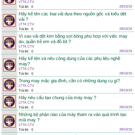
LTTK CTV
28/10/19
Trả lời:
0
Hãy kể tên các loại vải dựa theo nguồn gốc và kiểu dệt
vải ?
LTTK CTV
28/10/19
Trả lời:
0
Vì sao vải dệt kim bằng sợi bông phù hợp với việc may
áo, quần trẻ em và đồ lót ?
LTTK CTV
28/10/19
Trả lời:
0
Hãy kể tên và nêu công dụng của các phụ liệu nghề
may?
LTTK CTV
28/10/19
Trả lời:
0
Trong may mặc gia đình, cần có những dụng cụ gì?
LTTK CTV
28/10/19
Trả lời:
0
Hãy nêu cấu tạo chung của máy may ?
LTTK CTV
28/10/19
Trả lời:
0
Những bộ phận nào của máy tham ra vào quá trình tạo
mũi may ?
LTTK CTV
28/10/19
Trả lời:
0