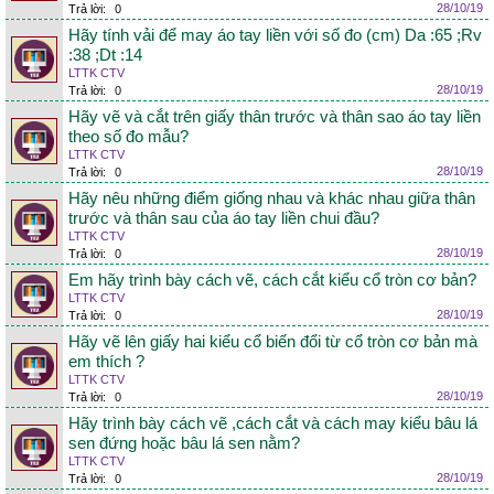
28/10/19
Trả lời:
0
Hãy tính vải để may áo tay liền với số đo (cm) Da :65 ;Rv
:38 ;Dt :14
LTTK CTV
28/10/19
Trả lời:
0
Hãy vẽ và cắt trên giấy thân trước và thân sao áo tay liền
theo số đo mẫu?
LTTK CTV
28/10/19
Trả lời:
0
Hãy nêu những điểm giống nhau và khác nhau giữa thân
trước và thân sau của áo tay liền chui đầu?
LTTK CTV
28/10/19
Trả lời:
0
Em hãy trình bày cách vẽ, cách cắt kiểu cổ tròn cơ bản?
LTTK CTV
28/10/19
Trả lời:
0
Hãy vẽ lên giấy hai kiểu cổ biến đổi từ cổ tròn cơ bản mà
em thích ?
LTTK CTV
28/10/19
Trả lời:
0
Hãy trình bày cách vẽ ,cách cắt và cách may kiểu bâu lá
sen đứng hoặc bâu lá sen nằm?
LTTK CTV
28/10/19
Trả lời:
0