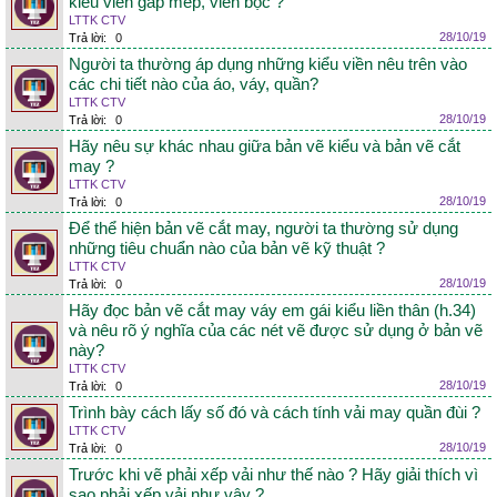
kiểu viền gấp mép, viền bọc ?
LTTK CTV
28/10/19
Trả lời:
0
Người ta thường áp dụng những kiểu viền nêu trên vào
các chi tiết nào của áo, váy, quần?
LTTK CTV
28/10/19
Trả lời:
0
Hãy nêu sự khác nhau giữa bản vẽ kiểu và bản vẽ cắt
may ?
LTTK CTV
28/10/19
Trả lời:
0
Để thể hiện bản vẽ cắt may, người ta thường sử dụng
những tiêu chuẩn nào của bản vẽ kỹ thuật ?
LTTK CTV
28/10/19
Trả lời:
0
Hãy đọc bản vẽ cắt may váy em gái kiểu liền thân (h.34)
và nêu rõ ý nghĩa của các nét vẽ được sử dụng ở bản vẽ
này?
LTTK CTV
28/10/19
Trả lời:
0
Trình bày cách lấy số đó và cách tính vải may quần đùi ?
LTTK CTV
28/10/19
Trả lời:
0
Trước khi vẽ phải xếp vải như thế nào ? Hãy giải thích vì
sao phải xếp vải như vậy ?