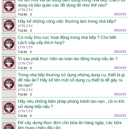
Kể tên một vài đồ dùng điện dùng trong nhà bếp .Cách sử
dụng và bảo quản các đồ dùng đó như thế nào?
LTTK CTV
28/10/19
Trả lời:
0
Hãy kể những công việc thường làm trong nhà bếp?
LTTK CTV
28/10/19
Trả lời:
0
Có mấy khu vực hoạt động trong nhà bếp ? Cho biết
cách sắp xếp thích hợp?
LTTK CTV
28/10/19
Trả lời:
0
Vì sao phải thực hiện an toàn lao động trong nấu ăn ?
LTTK CTV
28/10/19
Trả lời:
0
Trong nhà bếp thường sử dụng những dụng cụ, thiết bị gì
để nấu ăn? Hãy kể tên một số dụng cụ thiết bị dễ gây ra
tai nạn?
LTTK CTV
28/10/19
Trả lời:
0
Hãy nêu những biện pháp phòng tránh tan nạn , rủi ro khi
sử dụng bếp nấu ?
LTTK CTV
28/10/19
Trả lời:
0
Để xây dựng thực đơn cho bữa ăn hàng ngày, các bữa
liên hoan chiêu đãi cần