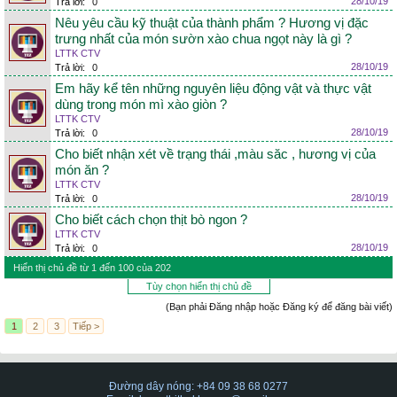
28/10/19
Trả lời:
0
Nêu yêu cầu kỹ thuật của thành phẩm ? Hương vị đặc
trưng nhất của món sườn xào chua ngọt này là gì ?
LTTK CTV
28/10/19
Trả lời:
0
Em hãy kể tên những nguyên liệu động vật và thực vật
dùng trong món mì xào giòn ?
LTTK CTV
28/10/19
Trả lời:
0
Cho biết nhận xét về trạng thái ,màu săc , hương vị của
món ăn ?
LTTK CTV
28/10/19
Trả lời:
0
Cho biết cách chọn thịt bò ngon ?
LTTK CTV
28/10/19
Trả lời:
0
Hiển thị chủ đề từ 1 đến 100 của 202
Tùy chọn hiển thị chủ đề
(Bạn phải Đăng nhập hoặc Đăng ký để đăng bài viết)
1
2
3
Tiếp >
Đường dây nóng: +84 09 38 68 0277