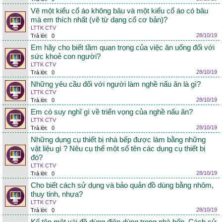
Vẽ một kiểu cổ áo không bâu và một kiểu cổ áo có bâu
mà em thích nhất (vẽ từ dạng cổ cơ bản)?
LTTK CTV
28/10/19
Trả lời:
0
Em hãy cho biết tầm quan trọng của việc ăn uống đối với
sức khoẻ con người?
LTTK CTV
28/10/19
Trả lời:
0
Những yêu cầu đối với người làm nghề nấu ăn là gì?
LTTK CTV
28/10/19
Trả lời:
0
Em có suy nghĩ gì về triển vọng của nghề nấu ăn?
LTTK CTV
28/10/19
Trả lời:
0
Những dụng cụ thiết bị nhà bếp được làm bằng những
vật liệu gì ? Nêu cụ thể một số tên các dụng cụ thiết bị
đó?
LTTK CTV
28/10/19
Trả lời:
0
Cho biết cách sử dụng và bảo quản đồ dùng bằng nhôm,
thuy tinh, nhựa?
LTTK CTV
28/10/19
Trả lời:
0