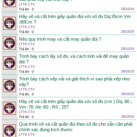
LTTK CTV
28/10/19
Trả lời:
0
Hãy vẽ và cắt trên giấy quần đùi với số đo Dq:35cm Vm
:80Cm ?
LTTK CTV
28/10/19
Trả lời:
0
Nêu quy trình may và cắt may quần đùi ?
LTTK CTV
28/10/19
Trả lời:
0
Trình bày cách lấy số đo, và cách tính vải để may quần
dài ?
LTTK CTV
28/10/19
Trả lời:
0
Trình bày cách xếp vải và giải thích vì sao phải xếp như
vậy?
LTTK CTV
28/10/19
Trả lời:
0
Hãy vẽ và cắt trên giấy quần dài với số đo (cm ) Dq: 80 ;
Vm :76 ;Ve :60 ; Rô : 25?
LTTK CTV
28/10/19
Trả lời:
0
Quá trình vẽ và cắt quần đùi theo số đo cho sẵn cần phải
chính xác đúng kích thước
LTTK CTV