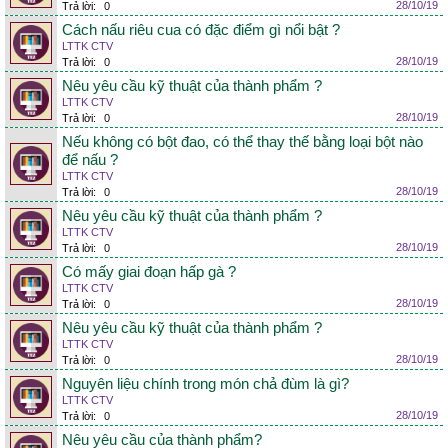
28/10/19
Trả lời:
0
Cách nấu riêu cua có đặc điểm gì nổi bật ?
LTTK CTV
28/10/19
Trả lời:
0
Nêu yêu cầu kỹ thuật của thành phẩm ?
LTTK CTV
28/10/19
Trả lời:
0
Nếu không có bột đao, có thể thay thế bằng loại bột nào
để nấu ?
LTTK CTV
28/10/19
Trả lời:
0
Nêu yêu cầu kỹ thuật của thành phẩm ?
LTTK CTV
28/10/19
Trả lời:
0
Có mấy giai đoạn hấp gà ?
LTTK CTV
28/10/19
Trả lời:
0
Nêu yêu cầu kỹ thuật của thành phẩm ?
LTTK CTV
28/10/19
Trả lời:
0
Nguyên liệu chính trong món chả đùm là gì?
LTTK CTV
28/10/19
Trả lời:
0
Nêu yêu cầu của thành phẩm?