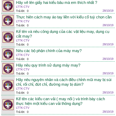
Hãy vẽ lên giấy hai kiểu bâu mà em thích nhất ?
LTTK CTV
28/10/19
Trả lời:
0
Thực hiên cách may áo tay liền với kiểu cổ tuỳ chọn cần
LTTK CTV
28/10/19
Trả lời:
0
Kể tên và nêu công dụng của các vật liệu may, dụng cụ
cắt may?
LTTK CTV
28/10/19
Trả lời:
0
Nêu các bộ phận chính của máy may?
LTTK CTV
28/10/19
Trả lời:
0
Hãy nêu quy trình sử dụng máy may?
LTTK CTV
28/10/19
Trả lời:
0
Hãy nêu nguyên nhân và cách điều chỉnh mũi may bị sùi
chỉ, rối chỉ, đứt chỉ, đường may bị dúm?
LTTK CTV
28/10/19
Trả lời:
0
Kể tên các kiểu can vải ( may nối ) và trình bày cách
thực hiện một kiểu can vải thông dụng?
LTTK CTV
28/10/19
Trả lời:
0