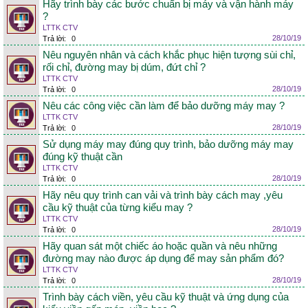
Hãy trình bày các bước chuẩn bị máy và vận hành máy
?
LTTK CTV
28/10/19
Trả lời:
0
Nêu nguyên nhân và cách khắc phục hiện tượng sùi chỉ,
rối chỉ, đường may bị dúm, đứt chỉ ?
LTTK CTV
28/10/19
Trả lời:
0
Nêu các công việc cần làm để bảo dưỡng máy may ?
LTTK CTV
28/10/19
Trả lời:
0
Sử dụng máy may đúng quy trình, bảo dưỡng máy may
đúng kỹ thuật cần
LTTK CTV
28/10/19
Trả lời:
0
Hãy nêu quy trình can vải và trình bày cách may ,yêu
cầu kỹ thuật của từng kiểu may ?
LTTK CTV
28/10/19
Trả lời:
0
Hãy quan sát một chiếc áo hoặc quần và nêu những
đường may nào được áp dụng để may sản phẩm đó?
LTTK CTV
28/10/19
Trả lời:
0
Trình bày cách viền, yêu cầu kỹ thuật và ứng dụng của