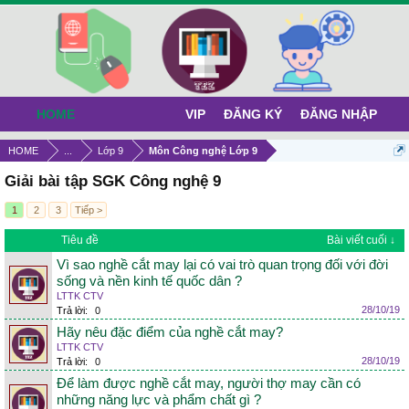
HOME
VIP
ĐĂNG KÝ
ĐĂNG NHẬP
HOME
...
Lớp 9
Môn Công nghệ Lớp 9
Giải bài tập SGK Công nghệ 9
1
2
3
Tiếp >
Tiêu đề
Bài viết cuối ↓
Vì sao nghề cắt may lại có vai trò quan trọng đối với đời
sống và nền kinh tế quốc dân ?
LTTK CTV
28/10/19
Trả lời:
0
Hãy nêu đặc điểm của nghề cắt may?
LTTK CTV
28/10/19
Trả lời:
0
Để làm được nghề cắt may, người thợ may cần có
những năng lực và phẩm chất gì ?