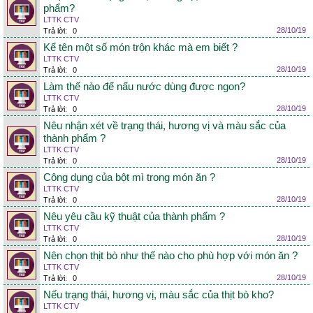
phẩm?
LTTK CTV
28/10/19
Trả lời:
0
Kể tên một số món trộn khác mà em biết ?
LTTK CTV
28/10/19
Trả lời:
0
Làm thế nào để nấu nước dùng được ngon?
LTTK CTV
28/10/19
Trả lời:
0
Nêu nhận xét về trạng thái, hương vị và màu sắc của
thành phẩm ?
LTTK CTV
28/10/19
Trả lời:
0
Công dụng của bột mì trong món ăn ?
LTTK CTV
28/10/19
Trả lời:
0
Nêu yêu cầu kỹ thuật của thành phẩm ?
LTTK CTV
28/10/19
Trả lời:
0
Nên chọn thịt bò như thế nào cho phù hợp với món ăn ?
LTTK CTV
28/10/19
Trả lời:
0
Nếu trạng thái, hương vị, màu sắc của thịt bò kho?
LTTK CTV