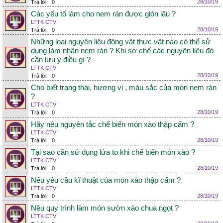
28/10/19
Trả lời:
0
Các yếu tố làm cho nem rán được giòn lâu ?
LTTK CTV
28/10/19
Trả lời:
0
Những loại nguyên liệu động vật thưc vật nào có thể sử
dụng làm nhân nem rán ? Khi sơ chế các nguyên liệu đó
cần lưu ý điều gì ?
LTTK CTV
28/10/19
Trả lời:
0
Cho biết trạng thái, hương vị , màu sắc của món nem rán
?
LTTK CTV
28/10/19
Trả lời:
0
Hãy nêu nguyên tắc chế biến món xào thập cẩm ?
LTTK CTV
28/10/19
Trả lời:
0
Tại sao cần sử dụng lửa to khi chế biến món xào ?
LTTK CTV
28/10/19
Trả lời:
0
Nêu yêu cầu kĩ thuật của món xào thập cẩm ?
LTTK CTV
28/10/19
Trả lời:
0
Nêu quy trình làm món sườn xào chua ngọt ?
LTTK CTV