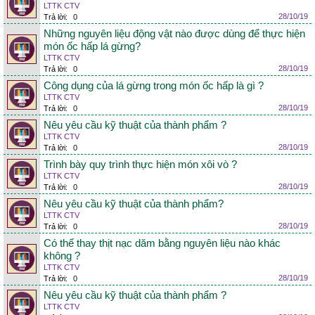
LTTK CTV
28/10/19
Trả lời:
0
Những nguyên liệu động vật nào được dùng để thực hiện
món ốc hấp lá gừng?
LTTK CTV
28/10/19
Trả lời:
0
Công dụng của lá gừng trong món ốc hấp là gì ?
LTTK CTV
28/10/19
Trả lời:
0
Nêu yêu cầu kỹ thuật của thành phẩm ?
LTTK CTV
28/10/19
Trả lời:
0
Trình bày quy trình thực hiện món xôi vò ?
LTTK CTV
28/10/19
Trả lời:
0
Nêu yêu cầu kỹ thuật của thành phẩm?
LTTK CTV
28/10/19
Trả lời:
0
Có thể thay thịt nạc dăm bằng nguyên liệu nào khác
không ?
LTTK CTV
28/10/19
Trả lời:
0
Nêu yêu cầu kỹ thuật của thành phẩm ?
LTTK CTV