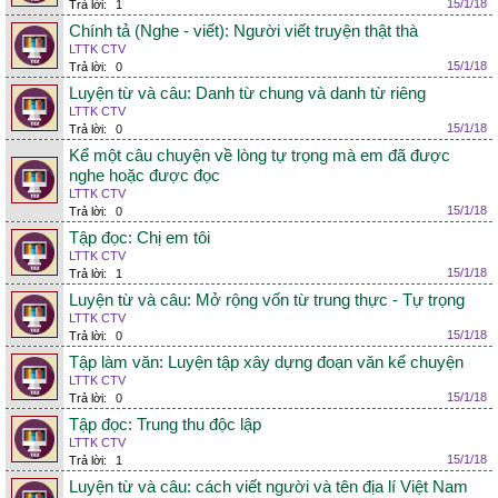
15/1/18
Trả lời:
1
Chính tả (Nghe - viết): Người viết truyện thật thà
LTTK CTV
15/1/18
Trả lời:
0
Luyện từ và câu: Danh từ chung và danh từ riêng
LTTK CTV
15/1/18
Trả lời:
0
Kể một câu chuyện về lòng tự trọng mà em đã được
nghe hoặc được đọc
LTTK CTV
15/1/18
Trả lời:
0
Tập đọc: Chị em tôi
LTTK CTV
15/1/18
Trả lời:
1
Luyện từ và câu: Mở rộng vốn từ trung thực - Tự trọng
LTTK CTV
15/1/18
Trả lời:
0
Tập làm văn: Luyện tập xây dựng đoạn văn kể chuyện
LTTK CTV
15/1/18
Trả lời:
0
Tập đọc: Trung thu độc lập
LTTK CTV
15/1/18
Trả lời:
1
Luyện từ và câu: cách viết người và tên địa lí Việt Nam