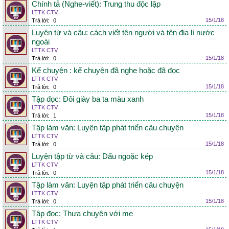
Chính tả (Nghe-viết): Trung thu độc lập
LTTK CTV
15/1/18
Trả lời:
0
Luyện từ và câu: cách viết tên người và tên địa lí nước
ngoài
LTTK CTV
15/1/18
Trả lời:
0
Kể chuyện : kể chuyện đã nghe hoặc đã đọc
LTTK CTV
15/1/18
Trả lời:
0
Tập đọc: Đôi giày ba ta màu xanh
LTTK CTV
15/1/18
Trả lời:
1
Tập làm văn: Luyện tập phát triển câu chuyện
LTTK CTV
15/1/18
Trả lời:
0
Luyện tập từ và câu: Dấu ngoặc kép
LTTK CTV
15/1/18
Trả lời:
0
Tập làm văn: Luyện tập phát triển câu chuyện
LTTK CTV
15/1/18
Trả lời:
0
Tập đọc: Thưa chuyện với mẹ
LTTK CTV