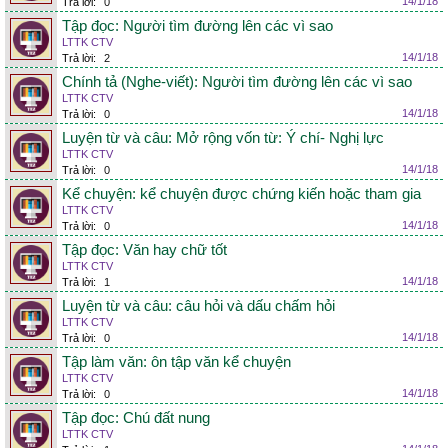
14/1/18
Trả lời:
0
Tập đọc: Người tìm đường lên các vì sao
LTTK CTV
14/1/18
Trả lời:
2
Chính tả (Nghe-viết): Người tìm đường lên các vì sao
LTTK CTV
14/1/18
Trả lời:
0
Luyện từ và câu: Mở rộng vốn từ: Ý chí- Nghị lực
LTTK CTV
14/1/18
Trả lời:
0
Kể chuyện: kể chuyện được chứng kiến hoặc tham gia
LTTK CTV
14/1/18
Trả lời:
0
Tập đọc: Văn hay chữ tốt
LTTK CTV
14/1/18
Trả lời:
1
Luyện từ và câu: câu hỏi và dấu chấm hỏi
LTTK CTV
14/1/18
Trả lời:
0
Tập làm văn: ôn tập văn kể chuyện
LTTK CTV
14/1/18
Trả lời:
0
Tập đọc: Chú đất nung
LTTK CTV