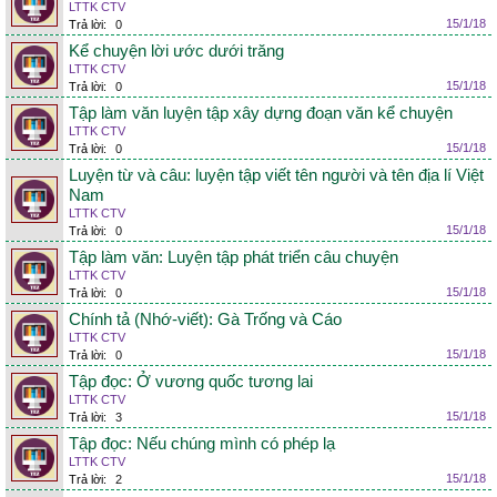
LTTK CTV
15/1/18
Trả lời:
0
Kể chuyện lời ước dưới trăng
LTTK CTV
15/1/18
Trả lời:
0
Tập làm văn luyện tập xây dựng đoạn văn kể chuyện
LTTK CTV
15/1/18
Trả lời:
0
Luyện từ và câu: luyện tập viết tên người và tên địa lí Việt
Nam
LTTK CTV
15/1/18
Trả lời:
0
Tập làm văn: Luyện tập phát triển câu chuyện
LTTK CTV
15/1/18
Trả lời:
0
Chính tả (Nhớ-viết): Gà Trống và Cáo
LTTK CTV
15/1/18
Trả lời:
0
Tập đọc: Ở vương quốc tương lai
LTTK CTV
15/1/18
Trả lời:
3
Tập đọc: Nếu chúng mình có phép lạ
LTTK CTV
15/1/18
Trả lời:
2