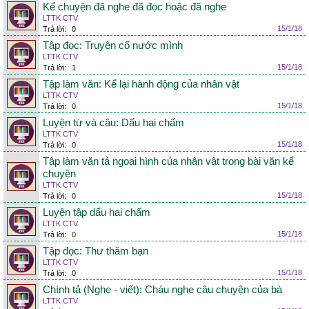
Kể chuyện đã nghe đã đọc hoặc đã nghe
LTTK CTV
15/1/18
Trả lời:
0
Tập đọc: Truyện cổ nước mình
LTTK CTV
15/1/18
Trả lời:
1
Tập làm văn: Kể lại hành động của nhân vật
LTTK CTV
15/1/18
Trả lời:
0
Luyện từ và câu: Dấu hai chấm
LTTK CTV
15/1/18
Trả lời:
0
Tập làm văn tả ngoại hình của nhân vật trong bài văn kể
chuyện
LTTK CTV
15/1/18
Trả lời:
0
Luyện tập dấu hai chấm
LTTK CTV
15/1/18
Trả lời:
0
Tập đọc: Thư thăm bạn
LTTK CTV
15/1/18
Trả lời:
0
Chính tả (Nghe - viết): Cháu nghe câu chuyện của bà
LTTK CTV