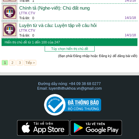
14/1/18
Trả lời:
1
Chính tả (Nghe-viết): Chú đất nung
LTTK CTV
14/1/18
Trả lời:
0
Luyện từ và câu: Luyện tập về câu hỏi
LTTK CTV
14/1/18
Trả lời:
0
Hiển thị chủ đề từ 1 đến 100 của 247
Tùy chọn hiển thị chủ đề
(Bạn phải Đăng nhập hoặc Đăng ký để đăng bài viết)
1
2
3
Tiếp >
Đường dây nóng: +84 09 38 68 0277
Email: luyenthithukhoa.vn@gmail.com