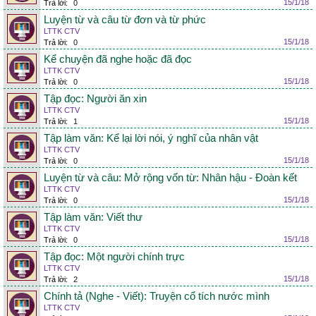
15/1/18
Trả lời:
0
Luyện từ và câu từ đơn và từ phức
LTTK CTV
15/1/18
Trả lời:
0
Kể chuyện đã nghe hoặc đã đọc
LTTK CTV
15/1/18
Trả lời:
0
Tập đọc: Người ăn xin
LTTK CTV
15/1/18
Trả lời:
1
Tập làm văn: Kể lại lời nói, ý nghĩ của nhân vật
LTTK CTV
15/1/18
Trả lời:
0
Luyện từ và câu: Mở rộng vốn từ: Nhân hậu - Đoàn kết
LTTK CTV
15/1/18
Trả lời:
0
Tập làm văn: Viết thư
LTTK CTV
15/1/18
Trả lời:
0
Tập đọc: Một người chính trực
LTTK CTV
15/1/18
Trả lời:
2
Chính tả (Nghe - Viết): Truyện cổ tích nước mình
LTTK CTV