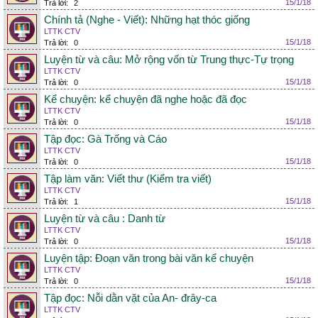
15/1/18
Trả lời:
2
Chính tả (Nghe - Viết): Những hạt thóc giống
LTTK CTV
15/1/18
Trả lời:
0
Luyện từ và câu: Mở rộng vốn từ Trung thực-Tự trọng
LTTK CTV
15/1/18
Trả lời:
0
Kể chuyện: kể chuyện đã nghe hoặc đã đọc
LTTK CTV
15/1/18
Trả lời:
0
Tập đọc: Gà Trống và Cáo
LTTK CTV
15/1/18
Trả lời:
0
Tập làm văn: Viết thư (Kiểm tra viết)
LTTK CTV
15/1/18
Trả lời:
1
Luyện từ và câu : Danh từ
LTTK CTV
15/1/18
Trả lời:
0
Luyện tập: Đoạn văn trong bài văn kể chuyện
LTTK CTV
15/1/18
Trả lời:
0
Tập đọc: Nỗi dằn vặt của An- đrây-ca
LTTK CTV