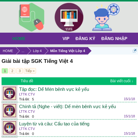
HOME
VIP
ĐĂNG KÝ
ĐĂNG NHẬP
HOME
...
Lớp 4
Môn Tiếng Việt Lớp 4
Giải bài tập SGK Tiếng Việt 4
1
2
3
Tiếp >
Tiêu đề
Bài viết cuối ↓
Tập đọc: Dế Mèn bênh vực kẻ yếu
LTTK CTV
15/1/18
Trả lời:
5
Chính tả (Nghe - viết): Dế mèn bênh vực kẻ yếu
LTTK CTV
15/1/18
Trả lời:
0
Luyện từ và câu: Cấu tạo của tiếng
LTTK CTV
15/1/18
Trả lời:
0