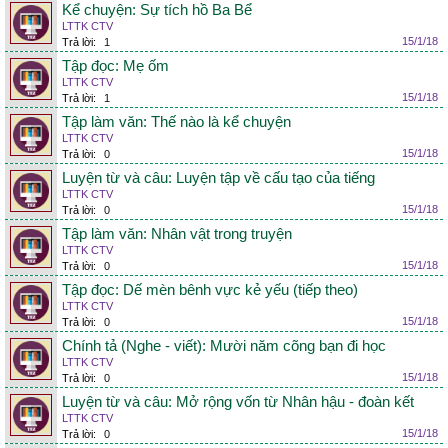
Kể chuyện: Sự tích hồ Ba Bể
LTTK CTV
15/1/18
Trả lời:
1
Tập đọc: Mẹ ốm
LTTK CTV
15/1/18
Trả lời:
1
Tập làm văn: Thế nào là kể chuyện
LTTK CTV
15/1/18
Trả lời:
0
Luyện từ và câu: Luyện tập về cấu tạo của tiếng
LTTK CTV
15/1/18
Trả lời:
0
Tập làm văn: Nhân vật trong truyện
LTTK CTV
15/1/18
Trả lời:
0
Tập đọc: Dế mèn bênh vực kẻ yếu (tiếp theo)
LTTK CTV
15/1/18
Trả lời:
0
Chính tả (Nghe - viết): Mười năm cõng bạn đi học
LTTK CTV
15/1/18
Trả lời:
0
Luyện từ và câu: Mở rộng vốn từ Nhân hậu - đoàn kết
LTTK CTV
15/1/18
Trả lời:
0