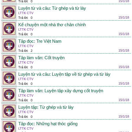
15/1/18
Trả lời:
0
Luyện từ và câu: Từ ghép và từ láy
LTTK CTV
15/1/18
Trả lời:
0
Kể chuyện một nhà thơ chân chính
LTTK CTV
15/1/18
Trả lời:
0
Tập đọc: Tre Việt Nam
LTTK CTV
15/1/18
Trả lời:
2
Tập làm văn: Cốt truyện
LTTK CTV
15/1/18
Trả lời:
0
Luyện từ và câu: Luyện tập về từ ghép và từ láy
LTTK CTV
15/1/18
Trả lời:
0
Tập làm văn: Luyện tập xây dựng cốt truyện
LTTK CTV
15/1/18
Trả lời:
0
Luyện tập: Từ ghép và từ láy
LTTK CTV
15/1/18
Trả lời:
0
Tập đọc: Những hạt thóc giống
LTTK CTV