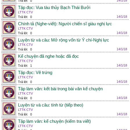
14/1/18
Trả lời:
0
Tập đọc: Vua tàu thủy Bạch Thái Bưởi
LTTK CTV
14/1/18
Trả lời:
0
Chính tả (Nghe-viết): Người chiến sĩ giàu nghị lực
LTTK CTV
14/1/18
Trả lời:
0
Luyện từ và câu: Mở rộng vốn từ Ý chí-Nghị lực
LTTK CTV
14/1/18
Trả lời:
0
Kể chuyện đã nghe hoặc đã đọc
LTTK CTV
14/1/18
Trả lời:
1
Tập đọc: Vẽ trứng
LTTK CTV
14/1/18
Trả lời:
0
Tập làm văn: kết bài trong bài văn kể chuyện
LTTK CTV
14/1/18
Trả lời:
0
Luyện từ và câu: tính từ (tiếp theo)
LTTK CTV
14/1/18
Trả lời:
0
Tập làm văn: kể chuyện (kiểm tra viết)
LTTK CTV