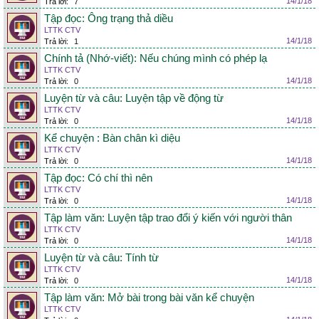
14/1/18
Trả lời:
7
Tập đọc: Ông trạng thả diều
LTTK CTV
14/1/18
Trả lời:
1
Chính tả (Nhớ-viết): Nếu chúng mình có phép lạ
LTTK CTV
14/1/18
Trả lời:
0
Luyện từ và câu: Luyện tập về động từ
LTTK CTV
14/1/18
Trả lời:
0
Kể chuyện : Bàn chân kì diệu
LTTK CTV
14/1/18
Trả lời:
0
Tập đọc: Có chí thì nên
LTTK CTV
14/1/18
Trả lời:
0
Tập làm văn: Luyện tập trao đổi ý kiến với người thân
LTTK CTV
14/1/18
Trả lời:
0
Luyện từ và câu: Tính từ
LTTK CTV
14/1/18
Trả lời:
0
Tập làm văn: Mở bài trong bài văn kể chuyện
LTTK CTV