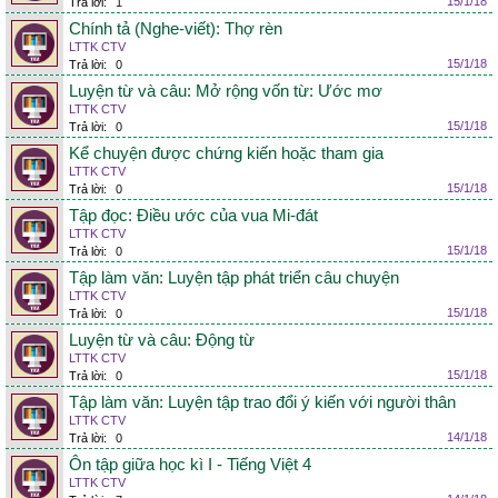
15/1/18
Trả lời:
1
Chính tả (Nghe-viết): Thợ rèn
LTTK CTV
15/1/18
Trả lời:
0
Luyện từ và câu: Mở rộng vốn từ: Ước mơ
LTTK CTV
15/1/18
Trả lời:
0
Kể chuyện được chứng kiến hoặc tham gia
LTTK CTV
15/1/18
Trả lời:
0
Tập đọc: Điều ước của vua Mi-đát
LTTK CTV
15/1/18
Trả lời:
0
Tập làm văn: Luyện tập phát triển câu chuyện
LTTK CTV
15/1/18
Trả lời:
0
Luyện từ và câu: Động từ
LTTK CTV
15/1/18
Trả lời:
0
Tập làm văn: Luyện tập trao đổi ý kiến với người thân
LTTK CTV
14/1/18
Trả lời:
0
Ôn tập giữa học kì I - Tiếng Việt 4
LTTK CTV