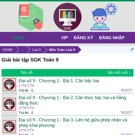
HOME
VIP
ĐĂNG KÝ
ĐĂNG NHẬP
HOME
...
Lớp 9
Môn Toán Lớp 9
Giải bài tập SGK Toán 9
Tiêu đề
Bài viết cuối ↓
Đại số 9 - Chương 1 - Bài 1. Căn bậc hai
LTTK CTV
5/12/17
Trả lời:
0
Đại số 9 - Chương 1 - Bài 2. Căn thức bậc hai và hằng
đẳng thức
LTTK CTV
5/12/17
Trả lời:
0
Đại số 9 - Chương 1 - Bài 3. Liên hệ giữa phép nhân và
phép khai phương
LTTK CTV
5/12/17