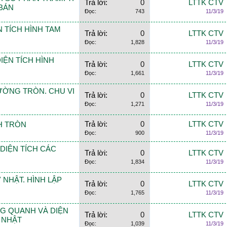
Trả lời:
0
LTTK CTV
BÁN
Đọc:
743
11/3/19
IỆN TÍCH HÌNH TAM
Trả lời:
0
LTTK CTV
Đọc:
1,828
11/3/19
 DIỆN TÍCH HÌNH
Trả lời:
0
LTTK CTV
Đọc:
1,661
11/3/19
 ĐƯỜNG TRÒN. CHU VI
Trả lời:
0
LTTK CTV
Đọc:
1,271
11/3/19
Trả lời:
0
LTTK CTV
ÌNH TRÒN
Đọc:
900
11/3/19
Ề DIỆN TÍCH CÁC
Trả lời:
0
LTTK CTV
Đọc:
1,834
11/3/19
HỮ NHẬT. HÌNH LẬP
Trả lời:
0
LTTK CTV
Đọc:
1,765
11/3/19
XUNG QUANH VÀ DIỆN
Trả lời:
0
LTTK CTV
 NHẬT
Đọc:
1,039
11/3/19