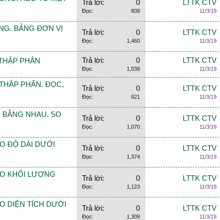
Trả lời:
0
LTTK CTV
Đọc:
808
11/3/19
UÔNG. BẢNG ĐƠN VỊ
Trả lời:
0
LTTK CTV
Đọc:
1,460
11/3/19
Trả lời:
0
LTTK CTV
Ố THẬP PHÂN
Đọc:
1,038
11/3/19
Ố THẬP PHÂN. ĐỌC,
Trả lời:
0
LTTK CTV
Đọc:
821
11/3/19
HÂN BẰNG NHAU. SO
Trả lời:
0
LTTK CTV
Đọc:
1,070
11/3/19
 ĐO ĐỘ DÀI DƯỚI
Trả lời:
0
LTTK CTV
Đọc:
1,374
11/3/19
Ố ĐO KHỐI LƯỢNG
Trả lời:
0
LTTK CTV
Đọc:
1,123
11/3/19
 ĐO DIỆN TÍCH DƯỚI
Trả lời:
0
LTTK CTV
Đọc:
1,309
11/3/19