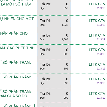
SỐ TỰ NHIÊN CHO MỘT
Trả lời:
0
LTTK CTV
 LÀ MỘT SỐ THẬP
Đọc:
858
11/3/19
SỐ TỰ NHIÊN CHO MỘT
Trả lời:
0
LTTK CTV
Đọc:
1,032
11/3/19
Ố THẬP PHÂN CHO
Trả lời:
0
LTTK CTV
Đọc:
1,364
11/3/19
 TRĂM. CÁC PHÉP TÍNH
Trả lời:
0
LTTK CTV
Đọc:
903
11/3/19
Ề TỈ SỐ PHẦN TRĂM:
Trả lời:
0
LTTK CTV
Đọc:
802
11/3/19
Ề TỈ SỐ PHẦN TRĂM:
Trả lời:
0
LTTK CTV
Đọc:
938
11/3/19
Ề TỈ SỐ PHẦN TRĂM:
Trả lời:
0
LTTK CTV
TRĂM CỦA SỐ ĐÓ
Đọc:
990
11/3/19
 TỈ SỐ PHẦN TRĂM: TỈ