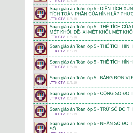
LTTK CTV
,
11/3/19
Soạn giáo án Toán lớp 5 - DIỆN TÍCH 
TÍCH TOÀN PHẦN CỦA HÌNH LẬP PH
LTTK CTV
,
11/3/19
Soạn giáo án Toán lớp 5 - THỂ TÍCH CỦ
MÉT KHỐI. ĐỀ- XI-MÉT KHỐI. MÉT KHỐ
LTTK CTV
,
11/3/19
Soạn giáo án Toán lớp 5 - THỂ TÍCH H
LTTK CTV
,
11/3/19
Soạn giáo án Toán lớp 5 - THỂ TÍCH H
LTTK CTV
,
11/3/19
Soạn giáo án Toán lớp 5 - BẢNG ĐƠN VỊ
LTTK CTV
,
11/3/19
Soạn giáo án Toán lớp 5 - CỘNG SỐ ĐO
LTTK CTV
,
11/3/19
Soạn giáo án Toán lớp 5 - TRỪ SỐ ĐO T
LTTK CTV
,
11/3/19
Soạn giáo án Toán lớp 5 - NHÂN SỐ ĐO
SỐ