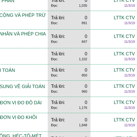
Trả lời:
0
LTTK CTV
ẬP PHÂN
Đọc:
1,035
11/3/19
HÉP CỘNG VÀ PHÉP TRỪ
Trả lời:
0
LTTK CTV
Đọc:
891
11/3/19
ÉP NHÂN VÀ PHÉP CHIA
Trả lời:
0
LTTK CTV
Đọc:
847
11/3/19
Trả lời:
0
LTTK CTV
Đọc:
1,102
11/3/19
Trả lời:
0
LTTK CTV
ẢI TOÁN
Đọc:
850
11/3/19
Trả lời:
0
LTTK CTV
BỔ SUNG VỀ GIẢI TOÁN
Đọc:
960
11/3/19
Trả lời:
0
LTTK CTV
G ĐƠN VỊ ĐO ĐỘ DÀI
Đọc:
1,176
11/3/19
G ĐƠN VỊ ĐO KHỐI
Trả lời:
0
LTTK CTV
Đọc:
1,848
11/3/19
 VUÔNG. HÉC-TÔ-MÉT