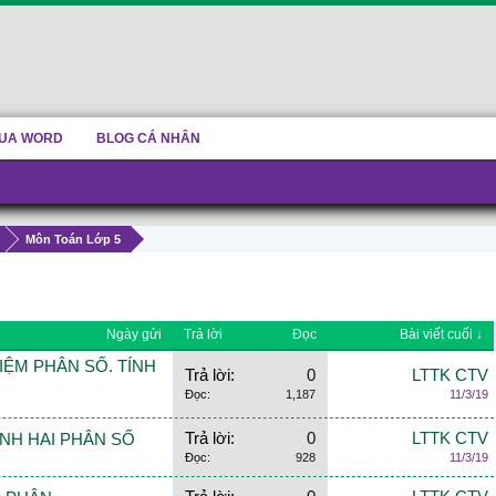
UA WORD
BLOG CÁ NHÂN
Môn Toán Lớp 5
Ngày gửi
Trả lời
Đọc
Bài viết cuối ↓
 NIỆM PHÂN SỐ. TÍNH
Trả lời:
0
LTTK CTV
Đọc:
1,187
11/3/19
Trả lời:
0
LTTK CTV
 SÁNH HAI PHÂN SỐ
Đọc:
928
11/3/19