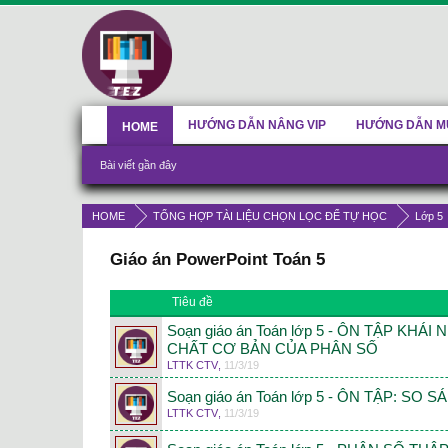
HƯỚNG DẪN NÂNG VIP
HƯỚNG DẪN M
HOME
Bài viết gần đây
HOME
TỔNG HỢP TÀI LIỆU CHỌN LỌC ĐỂ TỰ HỌC
Lớp 5
Giáo án PowerPoint Toán 5
Tiêu đề
Soạn giáo án Toán lớp 5 - ÔN TẬP KHÁI
CHẤT CƠ BẢN CỦA PHÂN SỐ
LTTK CTV
,
11/3/19
Soạn giáo án Toán lớp 5 - ÔN TẬP: SO
LTTK CTV
,
11/3/19