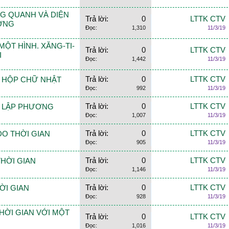
XUNG QUANH VÀ DIỆN
Trả lời:
0
LTTK CTV
ƯƠNG
Đọc:
1,310
11/3/19
A MỘT HÌNH. XĂNG-TI-
Trả lời:
0
LTTK CTV
I
Đọc:
1,442
11/3/19
Trả lời:
0
LTTK CTV
ÌNH HỘP CHỮ NHẬT
Đọc:
992
11/3/19
Trả lời:
0
LTTK CTV
ÌNH LẬP PHƯƠNG
Đọc:
1,007
11/3/19
Trả lời:
0
LTTK CTV
 ĐO THỜI GIAN
Đọc:
905
11/3/19
Trả lời:
0
LTTK CTV
 THỜI GIAN
Đọc:
1,146
11/3/19
Trả lời:
0
LTTK CTV
HỜI GIAN
Đọc:
928
11/3/19
 THỜI GIAN VỚI MỘT
Trả lời:
0
LTTK CTV
Đọc:
1,016
11/3/19