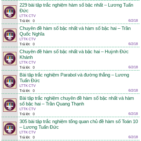
229 bài tập trắc nghiệm hàm số bậc nhất – Lương Tuấn
Đức
LTTK CTV
6/2/18
Trả lời:
0
Chuyên đề hàm số bậc nhất và hàm số bậc hai – Trần
Quốc Nghĩa
LTTK CTV
6/2/18
Trả lời:
0
Chuyên đề hàm số bậc nhất và bậc hai – Huỳnh Đức
Khánh
LTTK CTV
6/2/18
Trả lời:
0
Bài tập trắc nghiệm Parabol và đường thẳng – Lương
Tuấn Đức
LTTK CTV
6/2/18
Trả lời:
0
Bài tập trắc nghiệm chuyên đề hàm số bậc nhất và hàm
số bậc hai – Trần Quang Thạnh
LTTK CTV
6/2/18
Trả lời:
0
305 bài tập trắc nghiệm tổng quan chủ đề hàm số Toán 10
– Lương Tuấn Đức
LTTK CTV
6/2/18
Trả lời:
0