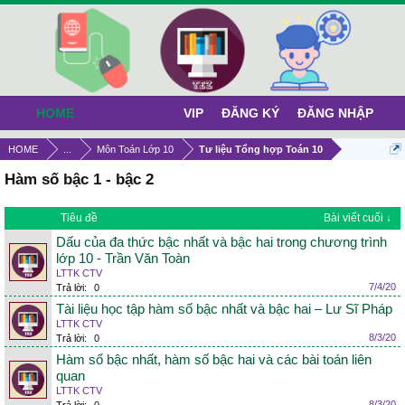
HOME
VIP
ĐĂNG KÝ
ĐĂNG NHẬP
HOME
...
Môn Toán Lớp 10
Tư liệu Tổng hợp Toán 10
Hàm số bậc 1 - bậc 2
Tiêu đề
Bài viết cuối ↓
Dấu của đa thức bậc nhất và bậc hai trong chương trình
lớp 10 - Trần Văn Toàn
LTTK CTV
7/4/20
Trả lời:
0
Tài liệu học tập hàm số bậc nhất và bậc hai – Lư Sĩ Pháp
LTTK CTV
8/3/20
Trả lời:
0
Hàm số bậc nhất, hàm số bậc hai và các bài toán liên
quan
LTTK CTV
8/3/20