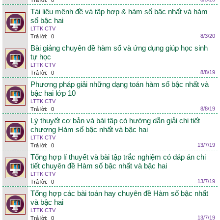
Trả lời:
0
Tài liệu mệnh đề và tập hợp & hàm số bậc nhất và hàm
số bậc hai
LTTK CTV
8/3/20
Trả lời:
0
Bài giảng chuyên đề hàm số và ứng dụng giúp học sinh
tự học
LTTK CTV
8/8/19
Trả lời:
0
Phương pháp giải những dạng toán hàm số bậc nhất và
bậc hai lớp 10
LTTK CTV
8/8/19
Trả lời:
0
Lý thuyết cơ bản và bài tập có hướng dẫn giải chi tiết
chương Hàm số bậc nhất và bậc hai
LTTK CTV
13/7/19
Trả lời:
0
Tổng hợp lí thuyết và bài tập trắc nghiệm có đáp án chi
tiết chuyên đề Hàm số bậc nhất và bậc hai
LTTK CTV
13/7/19
Trả lời:
0
Tổng hợp các bài toán hay chuyên đề Hàm số bậc nhất
và bậc hai
LTTK CTV
13/7/19
Trả lời:
0