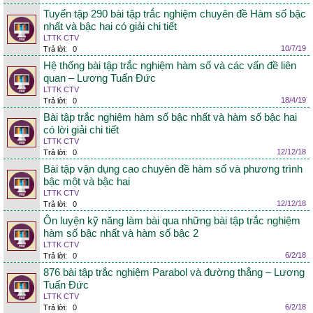
Tuyển tập 290 bài tập trắc nghiệm chuyên đề Hàm số bậc
nhất và bậc hai có giải chi tiết
LTTK CTV
10/7/19
Trả lời:
0
Hệ thống bài tập trắc nghiệm hàm số và các vấn đề liên
quan – Lương Tuấn Đức
LTTK CTV
18/4/19
Trả lời:
0
Bài tập trắc nghiệm hàm số bậc nhất và hàm số bậc hai
có lời giải chi tiết
LTTK CTV
12/12/18
Trả lời:
0
Bài tập vận dụng cao chuyên đề hàm số và phương trình
bậc một và bậc hai
LTTK CTV
12/12/18
Trả lời:
0
Ôn luyện kỹ năng làm bài qua những bài tập trắc nghiệm
hàm số bậc nhất và hàm số bậc 2
LTTK CTV
6/2/18
Trả lời:
0
876 bài tập trắc nghiệm Parabol và đường thẳng – Lương
Tuấn Đức
LTTK CTV
6/2/18
Trả lời:
0