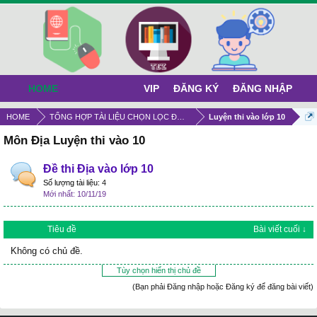
HOME
VIP
ĐĂNG KÝ
ĐĂNG NHẬP
HOME
TỔNG HỢP TÀI LIỆU CHỌN LỌC ĐỂ TỰ HỌC
Luyện thi vào lớp 10
Môn Địa Luyện thi vào 10
Đề thi Địa vào lớp 10
Số lượng tài liệu:
4
10/11/19
Tiêu đề
Bài viết cuối ↓
Không có chủ đề.
Tùy chọn hiển thị chủ đề
(Bạn phải Đăng nhập hoặc Đăng ký để đăng bài viết)