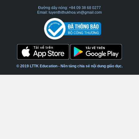
Đường dây nóng: +84 09 38 68 0277
Email: luyenthithukhoa.vn@gmail.com
© 2019 LTTK Education - Nền tảng chia sẻ nội dung giáo dục.