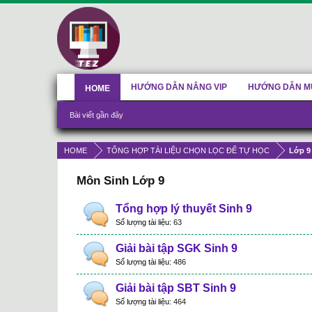
HƯỚNG DẪN NÂNG VIP
HƯỚNG DẪN M
HOME
Bài viết gần đây
HOME
TỔNG HỢP TÀI LIỆU CHỌN LỌC ĐỂ TỰ HỌC
Lớp 9
Môn Sinh Lớp 9
Tổng hợp lý thuyết Sinh 9
Số lượng tài liệu:
63
Giải bài tập SGK Sinh 9
Số lượng tài liệu:
486
Giải bài tập SBT Sinh 9
Số lượng tài liệu:
464