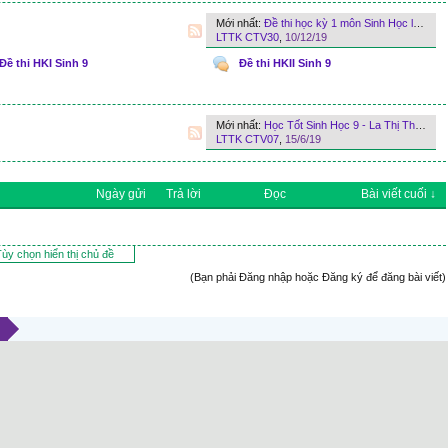
Mới nhất:
Đề thi học kỳ 1 môn Sinh Học lớp 9 của THCS Nguyễn Trường Tộ phòng GD và ĐT Cư M'gar tỉnh Đắk Lắk năm 2018
LTTK CTV30
,
10/12/19
Đề thi HKI Sinh 9
Đề thi HKII Sinh 9
Mới nhất:
Học Tốt Sinh Học 9 - La Thị Thu Cúc - Nguyễn Văn Hùng
LTTK CTV07
,
15/6/19
Ngày gửi
Trả lời
Đọc
Bài viết cuối ↓
ùy chọn hiển thị chủ đề
(Bạn phải Đăng nhập hoặc Đăng ký để đăng bài viết)