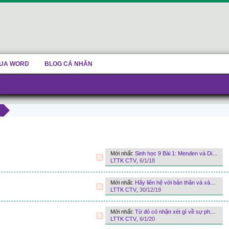
UA WORD
BLOG CÁ NHÂN
Mới nhất:
Sinh học 9 Bài 1: Menđen và Di truyền học
LTTK CTV
,
6/1/18
Mới nhất:
Hãy liên hệ với bản thân và xác định xem mình giống và khác bố mẹ ở những điểm nào (ví dụ: hình dạng tai, mắt, mũi, tóc, màu mắt, da...)
LTTK CTV
,
30/12/19
Mới nhất:
Từ đó có nhận xét gì về sự phân bố kiểu hình của F2 ở 2 giới tính ? Cho biết gen quy định màu mắt nằm trên nhiễm sắc thể (NST) thường.
LTTK CTV
,
6/1/20