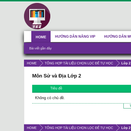
HƯỚNG DẪN NÂNG VIP
HƯỚNG DẪN M
HOME
Bài viết gần đây
HOME
TỔNG HỢP TÀI LIỆU CHỌN LỌC ĐỂ TỰ HỌC
Lớp 2
Môn Sử và Địa Lớp 2
Tiêu đề
Không có chủ đề.
T
HOME
TỔNG HỢP TÀI LIỆU CHỌN LỌC ĐỂ TỰ HỌC
Lớp 2