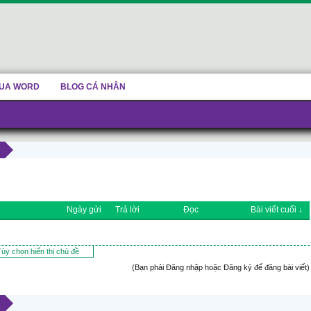
UA WORD
BLOG CÁ NHÂN
Ngày gửi
Trả lời
Đọc
Bài viết cuối ↓
ùy chọn hiển thị chủ đề
(Bạn phải Đăng nhập hoặc Đăng ký để đăng bài viết)