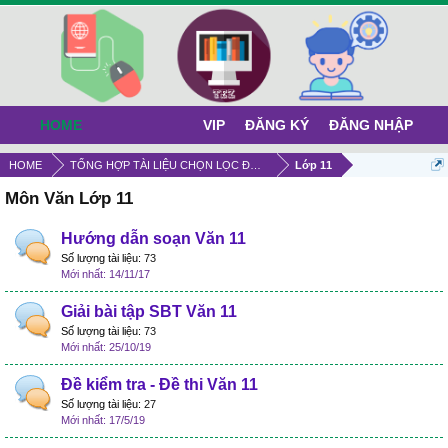
HOME
VIP
ĐĂNG KÝ
ĐĂNG NHẬP
HOME
TỔNG HỢP TÀI LIỆU CHỌN LỌC ĐỂ TỰ HỌC
Lớp 11
Môn Văn Lớp 11
Hướng dẫn soạn Văn 11
Số lượng tài liệu:
73
14/11/17
Giải bài tập SBT Văn 11
Số lượng tài liệu:
73
25/10/19
Đề kiểm tra - Đề thi Văn 11
Số lượng tài liệu:
27
17/5/19