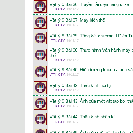
Vật lý 9 Bài 36: Truyền tải điện năng đi xa
LTTK CTV
,
19/11/17
Vật lý 9 Bài 37: Máy biến thế
LTTK CTV
,
19/11/17
Vật lý 9 Bài 39: Tổng kết chương II Điện 
LTTK CTV
,
19/11/17
Vật lý 9 Bài 38: Thực hành Vận hành máy 
thế
LTTK CTV
,
19/11/17
Vật lý 9 Bài 40: Hiện tượng khúc xạ ánh s
LTTK CTV
,
19/11/17
Vật lý 9 Bài 42: Thấu kính hội tụ
LTTK CTV
,
19/11/17
Vật lý 9 Bài 43: Ảnh của một vật tạo bởi thấ
LTTK CTV
,
19/11/17
Vật lý 9 Bài 44: Thấu kính phân kì
LTTK CTV
,
19/11/17
Vật lý 9 Bài 45: Ảnh của một vật tạo bởi th