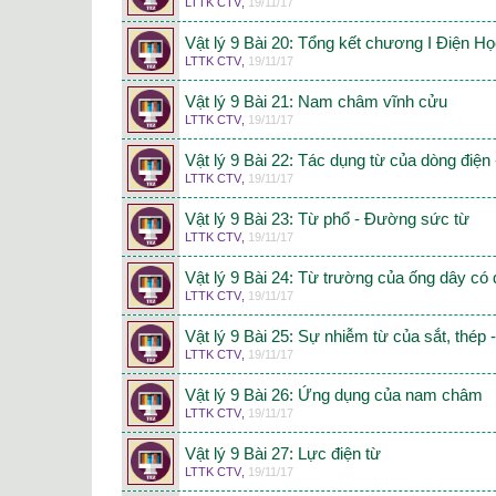
LTTK CTV
,
19/11/17
Vật lý 9 Bài 20: Tổng kết chương I Điện H
LTTK CTV
,
19/11/17
Vật lý 9 Bài 21: Nam châm vĩnh cửu
LTTK CTV
,
19/11/17
Vật lý 9 Bài 22: Tác dụng từ của dòng điện
LTTK CTV
,
19/11/17
Vật lý 9 Bài 23: Từ phổ - Đường sức từ
LTTK CTV
,
19/11/17
Vật lý 9 Bài 24: Từ trường của ống dây có
LTTK CTV
,
19/11/17
Vật lý 9 Bài 25: Sự nhiễm từ của sắt, thé
LTTK CTV
,
19/11/17
Vật lý 9 Bài 26: Ứng dụng của nam châm
LTTK CTV
,
19/11/17
Vật lý 9 Bài 27: Lực điện từ
LTTK CTV
,
19/11/17