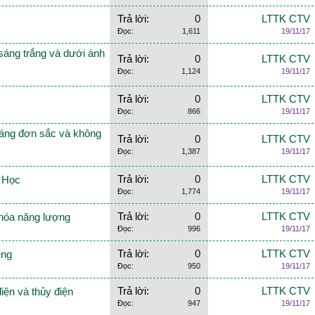
Trả lời:
0
LTTK CTV
Đọc:
1,611
19/11/17
 sáng trắng và dưới ánh
Trả lời:
0
LTTK CTV
Đọc:
1,124
19/11/17
Trả lời:
0
LTTK CTV
Đọc:
866
19/11/17
 sáng đơn sắc và không
Trả lời:
0
LTTK CTV
Đọc:
1,387
19/11/17
Trả lời:
0
LTTK CTV
g Học
Đọc:
1,774
19/11/17
Trả lời:
0
LTTK CTV
 hóa năng lượng
Đọc:
996
19/11/17
Trả lời:
0
LTTK CTV
ợng
Đọc:
950
19/11/17
Trả lời:
0
LTTK CTV
điện và thủy điện
Đọc:
947
19/11/17