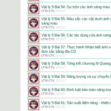
Vật lý 9 Bài 54: Sự trộn các ánh sáng màu
LTTK CTV
,
19/11/17
Vật lý 9 Bài 55: Màu sắc các vật dưới ánh
sáng màu
LTTK CTV
,
19/11/17
Vật lý 9 Bài 56: Các tác dụng của ánh sáng
LTTK CTV
,
19/11/17
Vật lý 9 Bài 57: Thực hành Nhận biết ánh
đơn sắc bằng đĩa CD
LTTK CTV
,
19/11/17
Vật lý 9 Bài 58: Tổng kết chương III Quan
LTTK CTV
,
19/11/17
Vật lý 9 Bài 59: Năng lượng và sự chuyển
LTTK CTV
,
19/11/17
Vật lý 9 Bài 60: Định luật bảo toàn năng lư
LTTK CTV
,
19/11/17
Vật lý 9 Bài 61: Sản xuất điện năng - nhiệt 
LTTK CTV
,
19/11/17