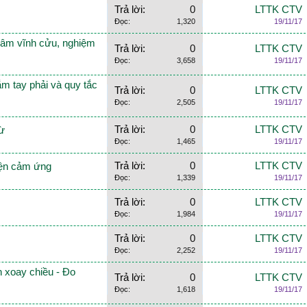
Trả lời:
0
LTTK CTV
Đọc:
1,320
19/11/17
hâm vĩnh cửu, nghiệm
Trả lời:
0
LTTK CTV
Đọc:
3,658
19/11/17
ắm tay phải và quy tắc
Trả lời:
0
LTTK CTV
Đọc:
2,505
19/11/17
Trả lời:
0
LTTK CTV
từ
Đọc:
1,465
19/11/17
Trả lời:
0
LTTK CTV
điện cảm ứng
Đọc:
1,339
19/11/17
Trả lời:
0
LTTK CTV
Đọc:
1,984
19/11/17
Trả lời:
0
LTTK CTV
Đọc:
2,252
19/11/17
n xoay chiều - Đo
Trả lời:
0
LTTK CTV
Đọc:
1,618
19/11/17