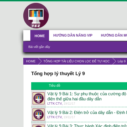
HƯỚNG DẪN NÂNG VIP
HƯỚNG DẪN M
HOME
Bài viết gần đây
HOME
TỔNG HỢP TÀI LIỆU CHỌN LỌC ĐỂ TỰ HỌC
Lớp 9
Tổng hợp lý thuyết Lý 9
Tiêu đề
Vật lý 9 Bài 1: Sự phụ thuộc của cường độ
điện thế giữa hai đầu dây dẫn
LTTK CTV
,
19/11/17
Vật lý 9 Bài 2: Điện trở của dây dẫn - Định
LTTK CTV
,
19/11/17
Vật lý 9 Bài 3: Thực hành Xác định điện t