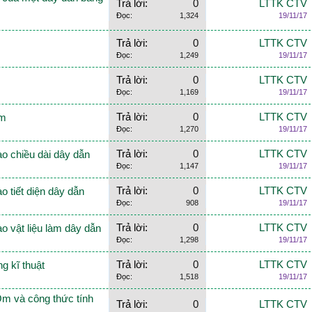
Trả lời:
0
LTTK CTV
Đọc:
1,324
19/11/17
Trả lời:
0
LTTK CTV
Đọc:
1,249
19/11/17
Trả lời:
0
LTTK CTV
Đọc:
1,169
19/11/17
Trả lời:
0
LTTK CTV
Ôm
Đọc:
1,270
19/11/17
Trả lời:
0
LTTK CTV
ào chiều dài dây dẫn
Đọc:
1,147
19/11/17
Trả lời:
0
LTTK CTV
o tiết diện dây dẫn
Đọc:
908
19/11/17
Trả lời:
0
LTTK CTV
ào vật liệu làm dây dẫn
Đọc:
1,298
19/11/17
Trả lời:
0
LTTK CTV
ng kĩ thuật
Đọc:
1,518
19/11/17
 Ôm và công thức tính
Trả lời:
0
LTTK CTV