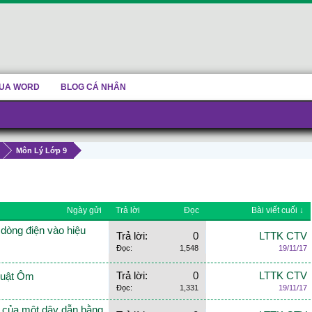
UA WORD
BLOG CÁ NHÂN
Môn Lý Lớp 9
Ngày gửi
Trả lời
Đọc
Bài viết cuối ↓
 dòng điện vào hiệu
Trả lời:
0
LTTK CTV
Đọc:
1,548
19/11/17
Trả lời:
0
LTTK CTV
 luật Ôm
Đọc:
1,331
19/11/17
rở của một dây dẫn bằng