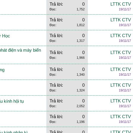
Trả lời:
0
LTTK CTV
Đọc:
1,752
19/11/17
Trả lời:
0
LTTK CTV
Đọc:
1,812
19/11/17
Trả lời:
0
LTTK CTV
Từ Học
Đọc:
1,317
19/11/17
phát điện và máy biến
Trả lời:
0
LTTK CTV
Đọc:
1,966
19/11/17
Trả lời:
0
LTTK CTV
áng
Đọc:
1,340
19/11/17
Trả lời:
0
LTTK CTV
Đọc:
1,324
19/11/17
Trả lời:
0
LTTK CTV
u kính hội tụ
Đọc:
2,052
19/11/17
Trả lời:
0
LTTK CTV
Đọc:
1,196
19/11/17
Trả lời:
0
LTTK CTV
ấu kính phân kì