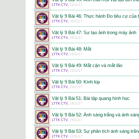
LTTK CTV
,
19/11/17
Vật lý 9 Bài 46: Thực hành Đo tiêu cự của t
LTTK CTV
,
19/11/17
Vật lý 9 Bài 47: Sự tạo ảnh trong máy ảnh
LTTK CTV
,
19/11/17
Vật lý 9 Bài 48: Mắt
LTTK CTV
,
19/11/17
Vật lý 9 Bài 49: Mắt cận và mắt lão
LTTK CTV
,
19/11/17
Vật lý 9 Bài 50: Kính lúp
LTTK CTV
,
19/11/17
Vật lý 9 Bài 51: Bài tập quang hình học
LTTK CTV
,
19/11/17
Vật lý 9 Bài 52: Ánh sáng trắng và ánh sá
LTTK CTV
,
19/11/17
Vật lý 9 Bài 53: Sự phân tích ánh sáng trắn
LTTK CTV
,
19/11/17