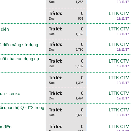
Đọc:
1,258
19/11/17
Trả lời:
0
LTTK CTV
Đọc:
931
19/11/17
Trả lời:
0
LTTK CTV
 điện
Đọc:
1,162
19/11/17
Trả lời:
0
LTTK CTV
và điện năng sử dụng
Đọc:
3,790
19/11/17
suất của các dụng cụ
Trả lời:
0
LTTK CTV
Đọc:
3,192
19/11/17
Trả lời:
0
LTTK CTV
Đọc:
1,395
19/11/17
Trả lời:
0
LTTK CTV
Jun - Lenxo
Đọc:
1,494
19/11/17
i quan hệ Q - I^2 trong
Trả lời:
0
LTTK CTV
Đọc:
2,686
19/11/17
Trả lời:
0
LTTK CTV
ệm điện