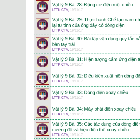
Vật lý 9 Bài 28: Động cơ điện một chiều
LTTK CTV
,
19/11/17
Vật lý 9 Bài 29: Thực hành Chế tạo nam c
lại từ tính của ống dây có dòng điện
LTTK CTV
,
19/11/17
Vật lý 9 Bài 30: Bài tập vận dụng quy tắc n
bàn tay trái
LTTK CTV
,
19/11/17
Vật lý 9 Bài 31: Hiện tượng cảm ứng điện 
LTTK CTV
,
19/11/17
Vật lý 9 Bài 32: Điều kiện xuất hiện dòng 
LTTK CTV
,
19/11/17
Vật lý 9 Bài 33: Dòng điện xoay chiều
LTTK CTV
,
19/11/17
Vật lý 9 Bài 34: Máy phát điện xoay chiều
LTTK CTV
,
19/11/17
Vật lý 9 Bài 35: Các tác dụng của dòng điệ
cường độ và hiệu điện thế xoay chiều
LTTK CTV
,
19/11/17