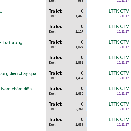
Đọc:
988
19/11/17
Trả lời:
0
LTTK CTV
ọc
Đọc:
1,449
19/11/17
Trả lời:
0
LTTK CTV
Đọc:
1,127
19/11/17
Trả lời:
0
LTTK CTV
 - Từ trường
Đọc:
1,024
19/11/17
Trả lời:
0
LTTK CTV
Đọc:
1,861
19/11/17
Trả lời:
0
LTTK CTV
 dòng điện chạy qua
Đọc:
1,454
19/11/17
Trả lời:
0
LTTK CTV
p - Nam châm điện
Đọc:
1,639
19/11/17
Trả lời:
0
LTTK CTV
Đọc:
2,347
19/11/17
Trả lời:
0
LTTK CTV
Đọc:
1,638
19/11/17