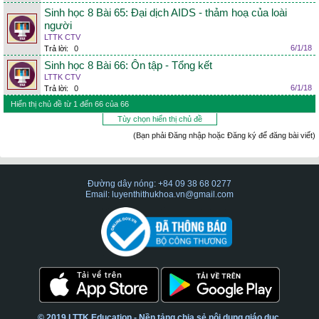
Sinh học 8 Bài 65: Đại dịch AIDS - thảm hoạ của loài
người
LTTK CTV
6/1/18
Trả lời:
0
Sinh học 8 Bài 66: Ôn tập - Tổng kết
LTTK CTV
6/1/18
Trả lời:
0
Hiển thị chủ đề từ 1 đến 66 của 66
Tùy chọn hiển thị chủ đề
(Bạn phải Đăng nhập hoặc Đăng ký để đăng bài viết)
Đường dây nóng: +84 09 38 68 0277
Email: luyenthithukhoa.vn@gmail.com
© 2019 LTTK Education - Nền tảng chia sẻ nội dung giáo dục.