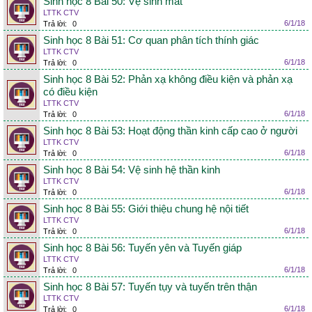
Sinh học 8 Bài 50: Vệ sinh mắt
LTTK CTV
6/1/18
Trả lời:
0
Sinh học 8 Bài 51: Cơ quan phân tích thính giác
LTTK CTV
6/1/18
Trả lời:
0
Sinh học 8 Bài 52: Phản xạ không điều kiện và phản xạ
có điều kiện
LTTK CTV
6/1/18
Trả lời:
0
Sinh học 8 Bài 53: Hoạt động thần kinh cấp cao ở người
LTTK CTV
6/1/18
Trả lời:
0
Sinh học 8 Bài 54: Vệ sinh hệ thần kinh
LTTK CTV
6/1/18
Trả lời:
0
Sinh học 8 Bài 55: Giới thiệu chung hệ nội tiết
LTTK CTV
6/1/18
Trả lời:
0
Sinh học 8 Bài 56: Tuyến yên và Tuyến giáp
LTTK CTV
6/1/18
Trả lời:
0
Sinh học 8 Bài 57: Tuyến tụy và tuyến trên thận
LTTK CTV
6/1/18
Trả lời:
0