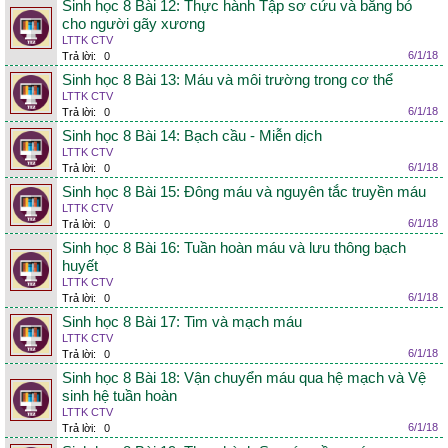
Sinh học 8 Bài 12: Thực hành Tập sơ cứu và băng bó
cho người gãy xương
LTTK CTV
6/1/18
Trả lời:
0
Sinh học 8 Bài 13: Máu và môi trường trong cơ thể
LTTK CTV
6/1/18
Trả lời:
0
Sinh học 8 Bài 14: Bạch cầu - Miễn dịch
LTTK CTV
6/1/18
Trả lời:
0
Sinh học 8 Bài 15: Đông máu và nguyên tắc truyền máu
LTTK CTV
6/1/18
Trả lời:
0
Sinh học 8 Bài 16: Tuần hoàn máu và lưu thông bạch
huyết
LTTK CTV
6/1/18
Trả lời:
0
Sinh học 8 Bài 17: Tim và mạch máu
LTTK CTV
6/1/18
Trả lời:
0
Sinh học 8 Bài 18: Vận chuyển máu qua hệ mạch và Vệ
sinh hệ tuần hoàn
LTTK CTV
6/1/18
Trả lời:
0