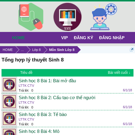
HOME
VIP
ĐĂNG KÝ
ĐĂNG NHẬP
HOME
...
Lớp 8
Môn Sinh Lớp 8
Tổng hợp lý thuyết Sinh 8
Tiêu đề
Bài viết cuối ↓
Sinh học 8 Bài 1: Bài mở đầu
LTTK CTV
6/1/18
Trả lời:
0
Sinh học 8 Bài 2: Cấu tạo cơ thể người
LTTK CTV
6/1/18
Trả lời:
0
Sinh học 8 Bài 3: Tế bào
LTTK CTV
6/1/18
Trả lời:
0
Sinh học 8 Bài 4: Mô