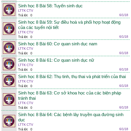
Sinh học 8 Bài 58: Tuyến sinh dục
LTTK CTV
6/1/18
Trả lời:
0
Sinh học 8 Bài 59: Sự điều hoà và phối hợp hoạt động
của các tuyến nội tiết
LTTK CTV
6/1/18
Trả lời:
0
Sinh học 8 Bài 60: Cơ quan sinh dục nam
LTTK CTV
6/1/18
Trả lời:
0
Sinh học 8 Bài 61: Cơ quan sinh dục nữ
LTTK CTV
6/1/18
Trả lời:
0
Sinh học 8 Bài 62: Thụ tinh, thụ thai và phát triển của thai
LTTK CTV
6/1/18
Trả lời:
0
Sinh học 8 Bài 63: Cơ sở khoa học của các biện pháp
tránh thai
LTTK CTV
6/1/18
Trả lời:
0
Sinh học 8 Bài 64: Các bệnh lây truyền qua đường sinh
dục
LTTK CTV
6/1/18
Trả lời:
0