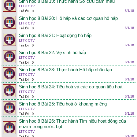
Sinh học 8 Bài 19: Thực hành Sơ cứu cầm máu
LTTK CTV
6/1/18
Trả lời:
0
Sinh học 8 Bài 20: Hô hấp và các cơ quan hô hấp
LTTK CTV
6/1/18
Trả lời:
0
Sinh học 8 Bài 21: Hoạt động hô hấp
LTTK CTV
6/1/18
Trả lời:
0
Sinh học 8 Bài 22: Vệ sinh hô hấp
LTTK CTV
6/1/18
Trả lời:
0
Sinh học 8 Bài 23: Thực hành Hô hấp nhân tạo
LTTK CTV
6/1/18
Trả lời:
0
Sinh học 8 Bài 24: Tiêu hoá và các cơ quan tiêu hoá
LTTK CTV
6/1/18
Trả lời:
0
Sinh học 8 Bài 25: Tiêu hoá ở khoang miệng
LTTK CTV
6/1/18
Trả lời:
0
Sinh học 8 Bài 26: Thực hành Tìm hiểu hoạt động của
enzim trong nước bọt
LTTK CTV
6/1/18
Trả lời:
0