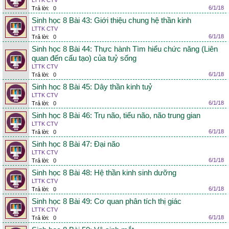
LTTK CTV
6/1/18
Trả lời:
0
Sinh học 8 Bài 43: Giới thiệu chung hệ thần kinh
LTTK CTV
6/1/18
Trả lời:
0
Sinh học 8 Bài 44: Thực hành Tìm hiểu chức năng (Liên
quan đến cấu tạo) của tuỷ sống
LTTK CTV
6/1/18
Trả lời:
0
Sinh học 8 Bài 45: Dây thần kinh tuỷ
LTTK CTV
6/1/18
Trả lời:
0
Sinh học 8 Bài 46: Trụ não, tiểu não, não trung gian
LTTK CTV
6/1/18
Trả lời:
0
Sinh học 8 Bài 47: Đại não
LTTK CTV
6/1/18
Trả lời:
0
Sinh học 8 Bài 48: Hệ thần kinh sinh dưỡng
LTTK CTV
6/1/18
Trả lời:
0
Sinh học 8 Bài 49: Cơ quan phân tích thị giác
LTTK CTV
6/1/18
Trả lời:
0