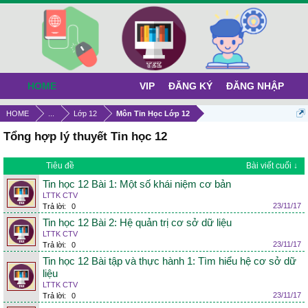
HOME
VIP
ĐĂNG KÝ
ĐĂNG NHẬP
HOME
...
Lớp 12
Môn Tin Học Lớp 12
Tổng hợp lý thuyết Tin học 12
Tiêu đề
Bài viết cuối ↓
Tin học 12 Bài 1: Một số khái niệm cơ bản
LTTK CTV
23/11/17
Trả lời:
0
Tin học 12 Bài 2: Hệ quản trị cơ sở dữ liệu
LTTK CTV
23/11/17
Trả lời:
0
Tin học 12 Bài tập và thực hành 1: Tìm hiểu hệ cơ sở dữ
liệu
LTTK CTV
23/11/17
Trả lời:
0